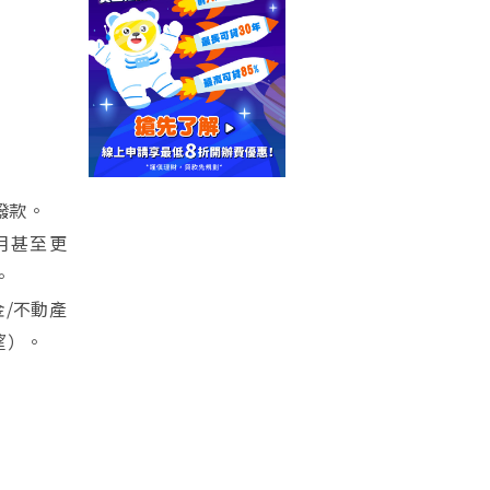
撥款。
月甚至更
。
金/不動產
展望）。