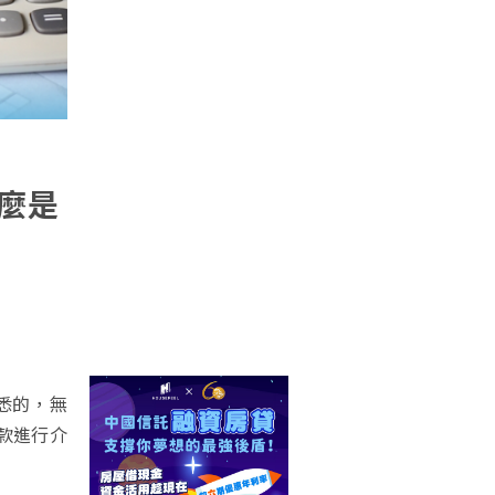
麼是
悉的，無
款進行介