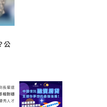
？公
到長輩還
都相對穩
優秀人才