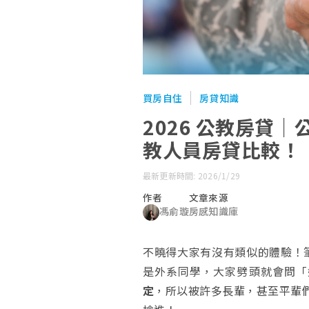
買房自住
房貸知識
2026 公教房貸
教人員房貸比較！
最新更新時間: 2026/1/29
作者
文章來源
馮俞璇
房感知識庫
不曉得大家有沒有類似的體驗！
是外系同學，大家劈頭就會問「
定
，所以被許多長輩，甚至平輩