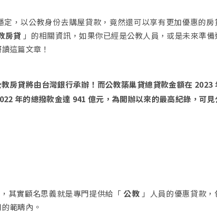
穩定，以公教身份去購屋貸款，竟然還可以享有更加優惠的房
教房貸
」的相關資訊，如果你已經是公教人員，或是未來準備
研讀這篇文章！
年的公教房貸將由台灣銀行承辦！而公教築巢貸總貸款金額在 2023 年
22 年的總撥款金達 941 億元，為開辦以來的最高紀錄，可
，其實顧名思義就是專門提供給「
公教
」人員的優惠貸款，
用的範疇內。