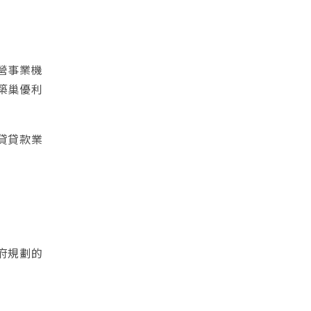
營事業機
築巢優利
利貸貸款業
府規劃的