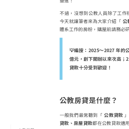
搶進！
不過，沒想到公教人員除了工作
今天就讓筆者來為大家介紹「
公
體系工作的房粉，購屋前請務必
💡編按：2025～2027 
億元，創下開辦以來次高；20
貸款十分受到歡迎！
公教房貸是什麼？
一般我們最常聽到「
公教貸款
」
貸款、房屋貸款
都在公教貸款適