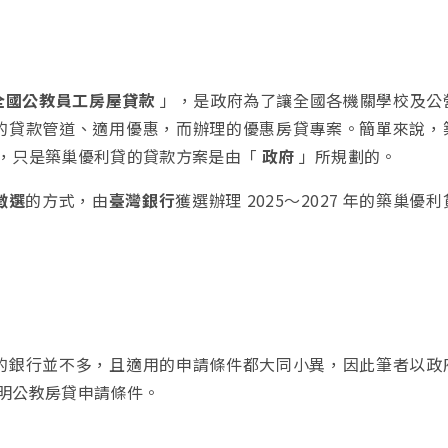
全國公教員工房屋貸款
」，是政府為了讓全國各機關學校及公
的貸款管道、適用優惠，而辦理的優惠房貸專案。簡單來說，
，只是築巢優利貸的貸款方案是由「
政府
」所規劃的。
徵選
的方式，由
臺灣銀行
獲選辦理 2025～2027 年的築巢優
的銀行並不多，且適用的申請條件都大同小異，因此筆者以政
明公教房貸申請條件。