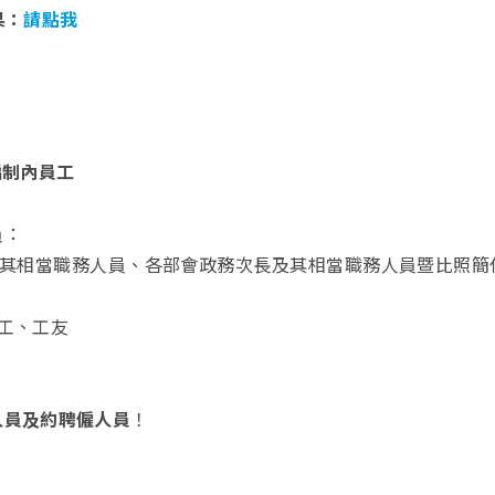
果：
請點我
編制內員工
員：
及其相當職務人員、各部會政務次長及其相當職務人員暨比照簡
工、工友
人員及約聘僱人員
！