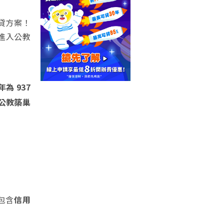
貸方案！
進入公教
為 937
見公教築巢
包含
信用