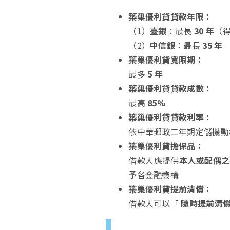
築巢優利貸貸款年限：
（1）
臺銀
：最長
30 年
（得
（2）
中信銀
：最長
35 年
築巢優利貸寬限期：
最多
5 年
築巢優利貸貸款成數：
最高
85%
築巢優利貸貸款利率：
依中華郵政二年期定儲機動
築巢優利貸擔保品：
借款人應提供
本人或配偶之
予各金融機構
築巢優利貸提前清償：
借款人可以「
隨時提前清