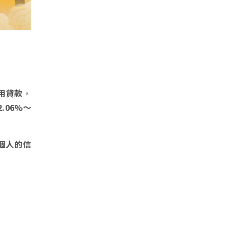
用貸款
，
2.06%～
個人的信