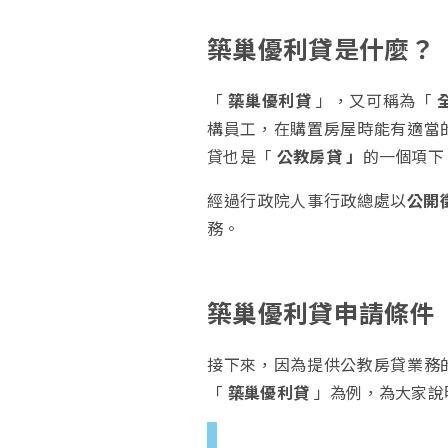
築巢優利貸是什麼？
「
築巢優利貸
」，又可稱為「
構員工，在購置房屋時能有適當
貸也是「
公教房貸 」
的一個項下
經過行政院人事行政總處以
公開
務。
築巢優利貸
申請條件
接下來，因為提供公教房貸業務
「
築巢優利貸
」為例，為大家說