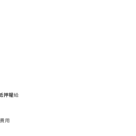
抵押權
給
費用