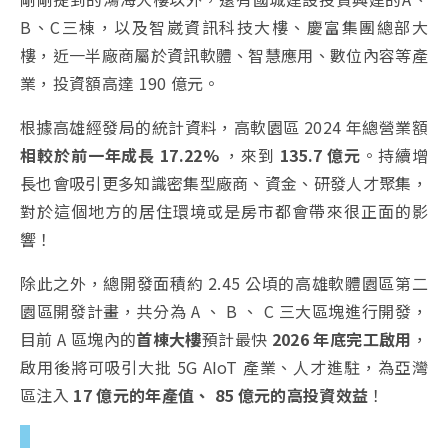
B、C三棟，以及智崴資訊科技大樓、慶富集團總部大
樓，近一半廠商屬於資訊軟體、智慧應用、數位內容等產
業，投資額高達 190 億元。
根據高雄經發局的統計資料，高軟園區 2024 年總
營業額
相較於前一年成長 17.22%
，來到
135
.7 億元
。持續
增
長也會吸引更多知識密集型廠商、資金、研發人才聚集，
對於這個地方的居住環境或是房市都會帶來很正面的影
響！
除此之外，總開發面積約 2.45 公頃的高雄軟體園區第二
園區開發計畫，共分為 A 、 B 、 C 三大區塊進行開發，
目前 A 區塊內的
首棟大樓
預計最快
2026 年底完工啟用
，
啟用後將可吸引大批 5G AIoT 產業、人才進駐，為亞灣
區注入
17 億元的年產值、 85 億元的高投資效益
！