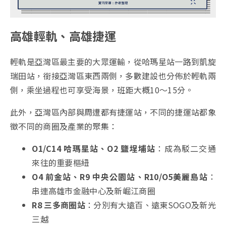
高雄輕軌、高雄捷運
輕軌是亞灣區最主要的大眾運輸，從哈瑪星站一路到凱旋
瑞田站，銜接亞灣區東西兩側，
多數建設也分佈於輕軌兩
側，乘坐過程也可享受海景，班距大概10～15分。
此外，亞灣區內部與周遭都有捷運站，不同的捷運站都象
徵不同的商圈及產業的聚集：
O1/C14 哈瑪星站、O2 鹽埕埔站
：成為駁二交通
來往的重要樞紐
O4 前金站、R9 中央公園站、R10/O5美麗島站
：
串連高雄市金融中心及新崛江商圈
R8 三多商圈站
：分別有大遠百、遠東SOGO及新光
三越