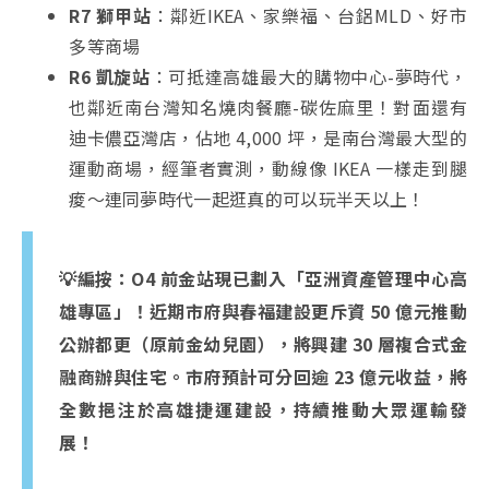
R7 獅甲站
：
鄰近IKEA、家樂福、台鋁MLD、好市
多等商場
R6 凱旋站
：可抵達高雄最大的購物中心-夢時代，
也鄰近南台灣知名燒肉餐廳-碳佐麻里！對面還有
迪卡儂亞灣店，佔地 4,000 坪，是南台灣最大型的
運動商場，經筆者實測，動線像 IKEA 一樣走到腿
痠～連同夢時代一起逛真的可以玩半天以上！
💡編按：O4 前金站現已劃入「亞洲資產管理中心高
雄專區」！近期市府與春福建設更斥資 50 億元推動
公辦都更（原前金幼兒園），將興建 30 層複合式金
融商辦與住宅。市府預計可分回逾 23 億元收益，將
全數挹注於高雄捷運建設，持續推動大眾運輸發
展！