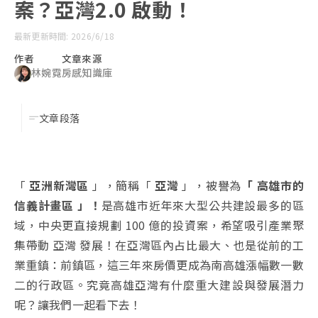
案？亞灣2.0 啟動！
最新更新時間: 2026/6/18
作者
文章來源
林婉霓
房感知識庫
文章段落
「
亞洲新灣區
」，簡稱「
亞灣
」，被譽為
「 高雄市的
信義計畫區 」！
是高雄市近年來大型公共建設最多的區
域，中央更直接規劃 100 億的投資案，希望吸引產業聚
集帶動 亞灣 發展！在亞灣區內占比最大、也是從前的工
業重鎮：前鎮區，這三年來房價更成為南高雄漲幅數一數
二的行政區。究竟高雄亞灣有什麼重大建設與發展潛力
呢？讓我們一起看下去！