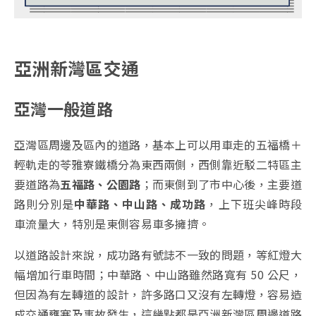
亞洲新灣區交通
亞灣一般道路
亞灣區周邊及區內的道路，基本上可以用車走的五福橋＋
輕軌走的苓雅寮鐵橋分為東西兩側，西側靠近駁二特區主
要道路為
五福路、公園路
；而東側到了市中心後，主要道
路則分別是
中華路、中山路、成功路
，上下班尖峰時段
車流量大，特別是東側容易車多擁擠。
以道路設計來說，成功路有號誌不一致的問題，等紅燈大
幅增加行車時間；中華路、中山路雖然路寬有 50 公尺，
但因為有左轉道的設計，許多路口又沒有左轉燈，容易造
成交通壅塞及事故發生，這幾點都是亞洲新灣區周邊道路