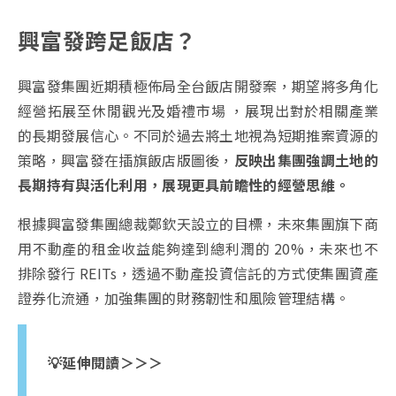
興富發跨足飯店？
興富發集團近期積極佈局全台飯店開發案，期望將多角化
經營拓展至休閒觀光及婚禮市場 ，展現出對於相關產業
的長期發展信心。不同於過去將土地視為短期推案資源的
策略，興富發在插旗飯店版圖後，
反映出集團強調土地的
長期持有與活化利用，展現更具前瞻性的經營思維。
根據興富發集團總裁鄭欽天設立的目標，未來集團旗下商
用不動產的租金收益能夠達到總利潤的 20%，未來也不
排除發行 REITs，透過不動產投資信託的方式使集團資產
證券化流通，加強集團的財務韌性和風險管理結構。
💡延伸閱讀＞＞＞