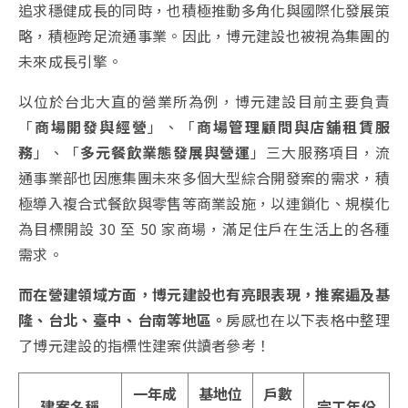
追求穩健成長的同時，也積極推動多角化與國際化發展策
略，積極跨足流通事業。因此，博元建設也被視為集團的
未來成長引擎。
以位於台北大直的營業所為例，博元建設目前主要負責
「
商場開發與經營
」、「
商場管理顧問與店舖租賃服
務
」、「
多元餐飲業態發展與營運
」三大服務項目，流
通事業部也因應集團未來多個大型綜合開發案的需求，積
極導入複合式餐飲與零售等商業設施，以連鎖化、規模化
為目標開設 30 至 50 家商場，滿足住戶在生活上的各種
需求。
而在營建領域方面，博元建設也有亮眼表現，推案遍及基
隆、台北、臺中、台南等地區。
房感也在以下表格中整理
了博元建設的指標性建案供讀者參考！
一年成
基地位
戶數
建案名稱
完工年份