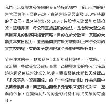
我們可以從興富發集團的交叉持股結構中，看出公司的經
營管理策略。舉例來說，齊裕營造是興富發 100% 持股
的子公司，且齊裕營造又 100% 持股博元建設和廣陽投
資。
這種非單一母公司直接控股的做法，是台灣大型企業
集團常見的財務與經營策略，目的在於分散單一實體的大
額資本支出壓力，並透過間接持股方取得對上市子公司的
實質控制權，有助於分散風險甚至是規避監管限制。
值得注意的是，興富發在 2019 年積極轉型，正式跨足百
貨流通、餐飲美食及飯店事業，凸顯興富發的多元化佈局
遠遠超過傳統營建業的範疇。
興富發總裁鄭欽天曾提出
「多元事業、資產翻倍」的「十年倍增計劃」作為集團中
長期發展目標，期望藉由開發多元營收來源
降低對單一產
業的依賴，在變動劇烈的的全球局勢中尋找突破的可能
性。