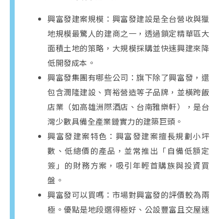
興富發建案規模：興富發建設是全台營收與獵
地規模最驚人的建商之一，透過鎖定精華區大
面積土地的策略，大規模採購並快速興建來降
低開發成本。
興富發集團有哪些公司：旗下除了興富發，還
包含潤隆建設、齊裕營造等子品牌，並橫跨飯
店業（如高雄洲際酒店、台南雅樂軒），是台
灣少數具備全產業鏈實力的建築巨頭。
興富發建案特色：興富發建案擅長規劃小坪
數、低總價的產品，並常推出「自備低額定
簽」的財務方案，吸引年輕首購族與投資買
盤。
興富發可以買嗎：市場對興富發的評價較為兩
極。優點是地段選得極好、公設豐富且交屋速