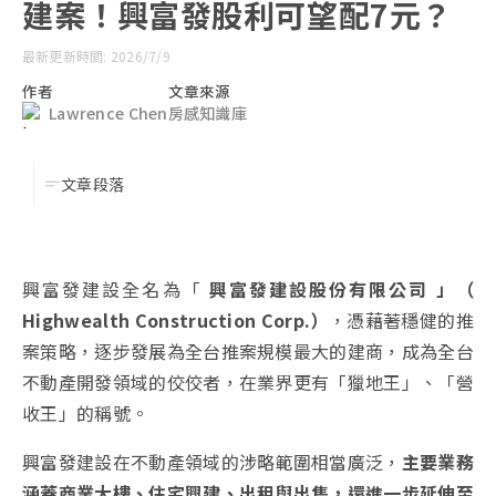
建案！興富發股利可望配7元？
最新更新時間: 2026/7/9
作者
文章來源
Lawrence Chen
房感知識庫
文章段落
興富發建設全名為「
興富發建設股份有限公司 」（
Highwealth Construction Corp.）
，憑藉著穩健的推
案策略，逐步發展為全台推案規模最大的建商，成為全台
不動產開發領域的佼佼者，在業界更有「獵地王」、「營
收王」的稱號。
興富發建設在不動產領域的涉略範圍相當廣泛，
主要業務
涵蓋商業大樓、住宅興建、出租與出售，還進一步延伸至