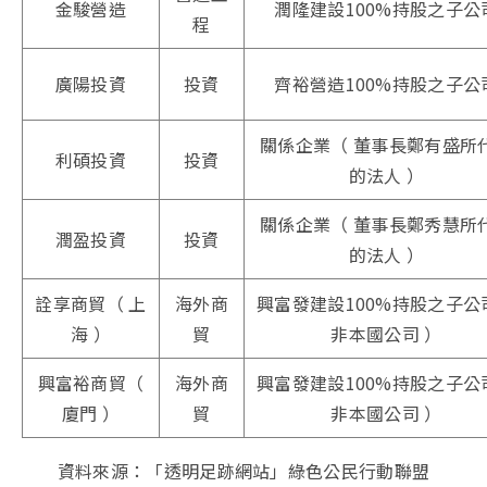
金駿營造
潤隆建設100%持股之子公
程
廣陽投資
投資
齊裕營造100%持股之子公
關係企業（ 董事長鄭有盛所
利碩投資
投資
的法人 ）
關係企業（ 董事長鄭秀慧所
潤盈投資
投資
的法人 ）
詮享商貿（ 上
海外商
興富發建設100%持股之子公
海 ）
貿
非本國公司 ）
興富裕商貿（
海外商
興富發建設100%持股之子公
廈門 ）
貿
非本國公司 ）
資料來源：「透明足跡網站」綠色公民行動聯盟