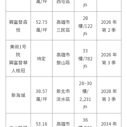
萬/坪
西屯區
戶
28
興富發森
52.75
高雄市
2026 年
樓/122
悦
萬/坪
三民區
第 2 季
戶
美術1号
33
院
高雄市
2026 年
待定
樓/782
興富發華
鼓山區
第 3 季
戶
人桂冠
28~30
38.57
新北市
樓/
2028 年
新海城
萬/坪
淡水區
2,231
第 3 季
戶
36
53.16
高雄市
2034 年