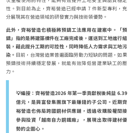
次重複使用的特性，能夠有效提升工地安全與品質穩定
性。到目前為止，齊裕營造已經申請 7 件新型專利，充
分展現其在營造領域的研發實力與技術領優勢。
此外，齊裕營造也積極將預鑄工法應用在建案中。「預
鑄」指的是將建築構件在工廠完成後，運送到工地進行組
裝，藉此提升工期的可控性，同時降低人力需求與工地污
染。
目前，台灣營造業普遍面臨勞動力短缺的問題，如果
預鑄技術持續穩定發展，就能有效降低營建業缺工的壓
力。
💡編按：齊裕營造2026 年第一季貢獻稅後純益 6.39
億元，是興富發集團旗下最賺錢的子公司。近期齊
裕營造也佈局跨國鋼材供應鏈，透過收購股權間接
參與投資「越南自力鋼鐵廠」，展現出取得建材優
勢的企圖心。