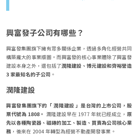
興富發子公司有哪些？
興富發集團旗下擁有眾多關係企業，透過多角化經營共同
構築龐大的事業版圖。而興富發的核心事業體除了興富發
建設本身之外，還包括了
潤隆建設、博元建設和齊裕營造
3 家最知名的子公司
。
潤隆建設
興富發集團旗下的「 潤隆建設 」是台灣的上市公司，股
票代號為 1808。
潤隆建設早在 1977 年就已經成立，
原
先以各種陶瓷器、磁磚的加工、製造、買賣為公司核心業
務
，後來在 2004 年轉型為經營不動產開發事業。