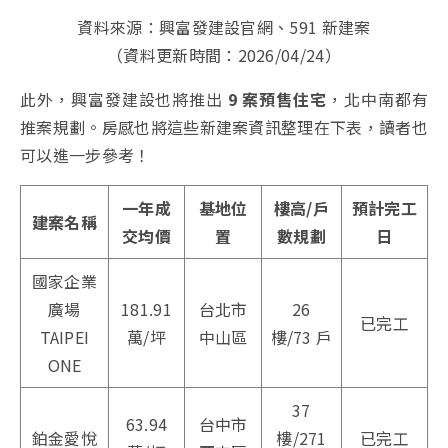
資料來源：興富發建設官網、591 新建案
（資料更新時間：2026/04/24）
此外，興富發建設也將推出
9 案預售住宅
，北中南都有
推案規劃。房感也將這些新建案資訊整理在下表，讀者也
可以進一步參考！
一年成
基地位
樓高/戶
預計完工
建案名稱
交均價
置
數規劃
日
國家企業
廣場
181.91
台北市
26
已完工
TAIPEI
萬/坪
中山區
樓/73 戶
ONE
37
63.94
台中市
鉑金愛悅
樓/271
已完工