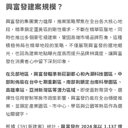
興富發建案規模？
興富發的集團實力雄厚，推案策略聚焦在全台各大核心地
段，精準鎖定蛋黃區的剛性需求，不斷在精華區獵地，同
時也推出多個豪宅級建案，鞏固高端市場品牌形象。這種
積極佈局在精華地段的策略，不僅展現興富發的選地眼
光，也因為建案地點曝光度高而提升品牌辨識度，讓興富
發在消費者心中留下深刻印象。
在北部地區，興富發瞄準新莊副都心和內湖科技園區，中
部則佈局在台中七期重劃區，南部則鎖定台南科學園區、
高雄車站、亞洲新灣區等潛力區域。
即使面對限貸令、選
擇性信用管制等房市政策影響，興富發仍能在全台穩健推
案，並鎖定產業園區、市中心、學區與公園等熱區作為選
址關鍵字。
根據《591新建案》統計，
興富發在 2024 年以 1,137 億