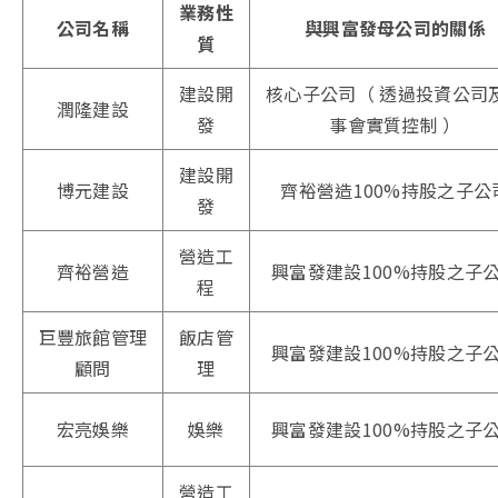
業務性
公司名稱
與興富發母公司的關係
質
建設開
核心子公司（ 透過投資公司
潤隆建設
發
事會實質控制 ）
建設開
博元建設
齊裕營造100%持股之子公
發
營造工
齊裕營造
興富發建設100%持股之子
程
巨豐旅館管理
飯店管
興富發建設100%持股之子
顧問
理
宏亮娛樂
娛樂
興富發建設100%持股之子
營造工