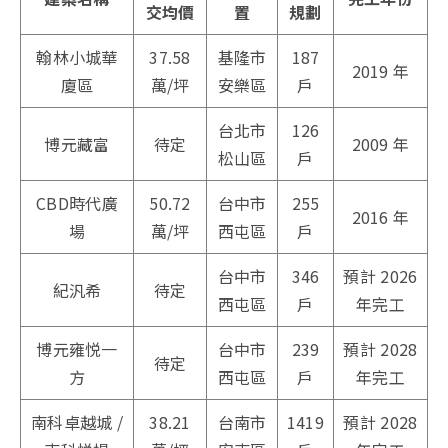
交均價
置
規劃
翰林小城華
37.58
基隆市
187
2019 年
廈區
萬/坪
安樂區
戶
台北市
126
博元藏富
待定
2009 年
松山區
戶
CBD時代廣
50.72
台中市
255
2016 年
場
萬/坪
西屯區
戶
台中市
346
預計 2026
紀汎希
待定
西屯區
戶
年完工
博元雍悦一
台中市
239
預計 2028
待定
方
西屯區
戶
年完工
南科卓越城 /
38.21
台南市
1419
預計 2028