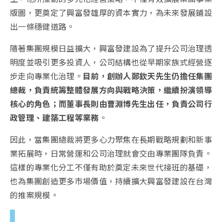
版圖，更奠定了興富發雄厚的資本實力，為未來發展鋪設
出一條穩健道路。
隨著集團規模日益擴大，興富發建設為了提升公司治理透
明度並吸引更多投資人，公司結構也從早期家族式經營逐
步走向專業化治理。
目前，創辦人鄭欽天先生仍擔任集團
總裁，負責統籌整體發展方向與戰略決策，繼續扮演領導
核心的角色；而董事長則由曹淵博先生出任，負責公司行
政管理、建築工程等業務
。
因此，當集團總裁將更多心力聚焦在長期戰略規劃和新事
業拓展時，日常營運和公司治理就會交由專業團隊負責。
這樣的專業化分工不僅有助於奠定未來世代接班的基礎，
也為集團創造更多市場價值，持續擴大興富發建設在台灣
的推案規模。