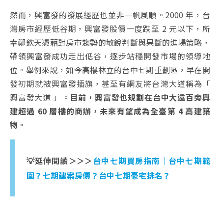
然而，興富發的發展經歷也並非一帆風順。2000 年，台
灣房市經歷低谷期，興富發股價一度跌至 2 元以下，所
幸鄭欽天憑藉對房市趨勢的敏銳判斷與果斷的進場策略，
帶領興富發成功走出低谷，逐步站穩開發市場的領導地
位。舉例來說，如今高樓林立的台中七期重劃區，早在開
發初期就被興富發插旗，甚至有網友將台灣大道稱為「
興富發大道 」。
目前，興富發也規劃在台中大遠百旁興
建超過 60 層樓的商辦，未來有望成為全臺第 4 高建築
物。
💡延伸閱讀＞＞＞
台中七期買房指南｜台中七期範
圍？七期建案房價？台中七期豪宅排名？