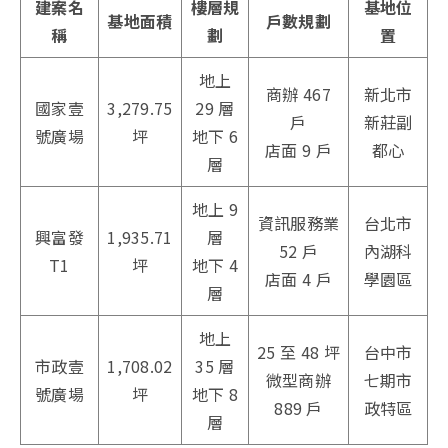
建案名
樓層規
基地位
基地面積
戶數規劃
稱
劃
置
地上
商辦 467
新北市
國家壹
3,279.75
29 層
戶
新莊副
號廣場
坪
地下 6
店面 9 戶
都心
層
地上 9
資訊服務業
台北市
興富發
1,935.71
層
52 戶
內湖科
T1
坪
地下 4
店面 4 戶
學園區
層
地上
25 至 48 坪
台中市
市政壹
1,708.02
35 層
微型商辦
七期市
號廣場
坪
地下 8
889 戶
政特區
層