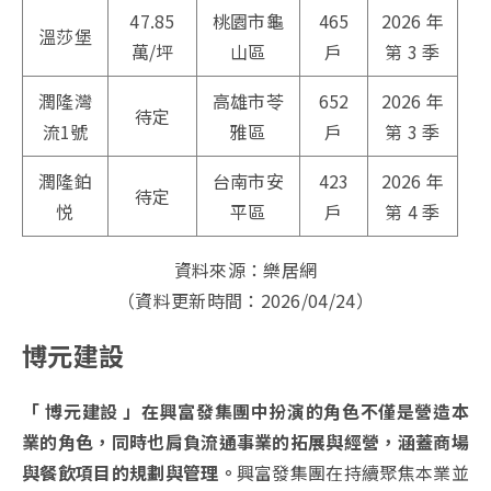
47.85
桃園市龜
465
2026 年
溫莎堡
萬/坪
山區
戶
第 3 季
潤隆灣
高雄市苓
652
2026 年
待定
流1號
雅區
戶
第 3 季
潤隆鉑
台南市安
423
2026 年
待定
悦
平區
戶
第 4 季
資料來源：樂居網
（資料更新時間：2026/04/24）
博元建設
「 博元建設 」在興富發集團中扮演的角色不僅是營造本
業的角色，同時也肩負流通事業的拓展與經營，涵蓋商場
與餐飲項目的規劃與管理。
興富發集團在持續聚焦本業並