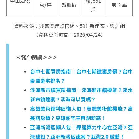
中山鉑悦
樓/551
萬/坪
新興區
第 2 季
戶
資料來源：興富發建設官網、591 新建案、樂居網
（資料更新時間：2026/04/24）
💡
延伸閱讀＞＞＞
台中七期買房指南｜台中七期建案房價？台中
最貴豪宅排名？
淡海新市鎮買房指南｜淡海新市鎮機能？淡水
新市鎮建案？淡海可以買嗎？
高雄美術館特區懶人包！高雄美術館機能？高
美館房價？高雄豪宅王再創新高！
亞洲新灣區懶人包｜輝達算力中心在亞灣？亞
灣建設？亞洲新灣區建案？亞灣2.0 啟動！