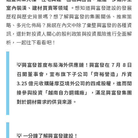
室內裝潢、建材買賣等領域 。
想知道興富發建設的發展
歷程與歷史背景嗎？想了解興富發的集團關係、推案策
略、多元化佈局？房感在內文中除了彙整興富發的各種資
訊，還針對投資人關心的股利政策與投資風險進行全面解
析，一起往下看看吧！
💡興富發首度布局海外供應鏈！興富發在 7 月 8 日
召開董事會，宣布旗下子公司「齊裕營造」斥資
3.25 億元收購薩摩亞境外公司的四成股權，進而間
接參與投資「越南自力鋼鐵廠」，滿足興富發集團
對於鋼材需求的供貨來源。
💡 一分鐘了解興富發建設！