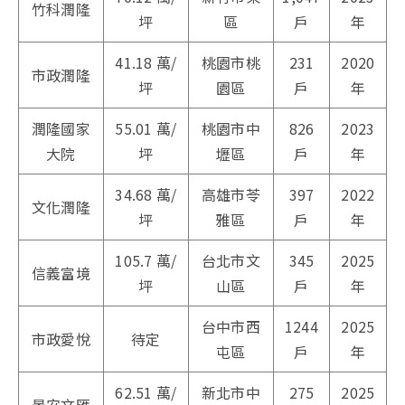
竹科潤隆
坪
區
戶
年
41.18 萬/
桃園市桃
231
2020
市政潤隆
坪
園區
戶
年
潤隆國家
55.01 萬/
桃園市中
826
2023
大院
坪
壢區
戶
年
34.68 萬/
高雄市苓
397
2022
文化潤隆
坪
雅區
戶
年
105.7 萬/
台北市文
345
2025
信義富境
坪
山區
戶
年
台中市西
1244
2025
市政愛悅
待定
屯區
戶
年
62.51
萬/
新北市中
275
2025