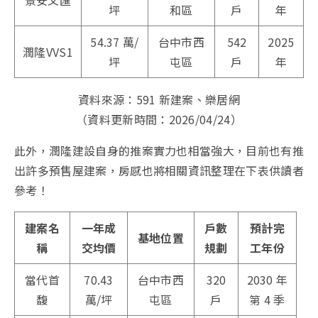
景安文匯
坪
和區
戶
年
54.37
萬/
台中市西
542
2025
潤隆VVS1
坪
屯區
戶
年
資料來源：591 新建案、樂居網
（資料更新時間：2026/04/24）
此外，潤隆建設自身的推案實力也相當強大，目前也有推
出許多預售屋建案，房感也將相關資訊整理在下表供讀者
參考！
建案名
一年成
戶數
預計完
基地位置
稱
交均價
規劃
工年份
當代首
70.43
台中市西
320
2030 年
馥
萬/坪
屯區
戶
第 4 季