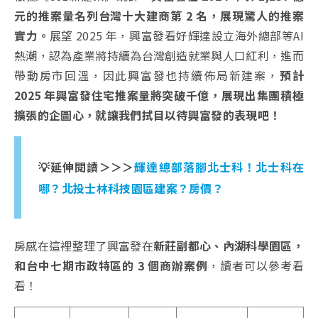
元的推案量名列台灣十大建商第 2 名，展現驚人的推案
實力。
展望 2025 年，興富發看好輝達設立海外總部等AI
熱潮，認為產業將持續為台灣創造就業與人口紅利，進而
帶動房市回溫，因此興富發也持續佈局新建案，
預計
2025 年興富發住宅推案量將突破千億，展現出集團積極
擴張的企圖心，就讓我們拭目以待興富發的表現吧！
💡延伸閱讀＞＞＞
輝達總部落腳北士科！北士科在
哪？北投士林科技園區建案？房價？
房感在這裡整理了興富發在
新莊副都心、內湖科學園區，
和台中七期市政特區的 3 個商辦案例
，讀者可以參考看
看！