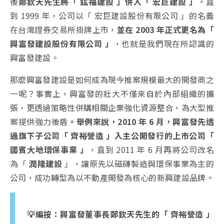
後
鄭欽天先生將「 鈜福建設 」併入「 宏巨建設 」
。直
到 1999 年，公司以「 宏巨建設股份有限公司 」的名義
在台灣證券交易所掛牌上市，
並在 2003 年正式更名為「
興富發建設股份有限公司 」
，也就是我們現在所認識的
興富發建設。
那麼興富發建設是如何成為現今推案規模最大的開發商之
一呢？事實上，興富發的壯大不僅來自於內部組織的擴
張，更透過策略性併購相關企業強化資源整合，為大型推
案提供強力後盾
。舉例來說，2010 年 6 月，興富發先透
過旗下子公司「 齊裕營造 」入主公開發行的上市公司「
國賓大地環保事業 」
，直到 2011 年 6 月再將公司改名
為「
潤隆建設
」，讓原先以磁磚製造與環保事業為主的
公司，成功轉型為以不動產開發為核心的新興建設品牌。
💡編按：興富發董事長鄭欽天先生的「 齊裕營造 」