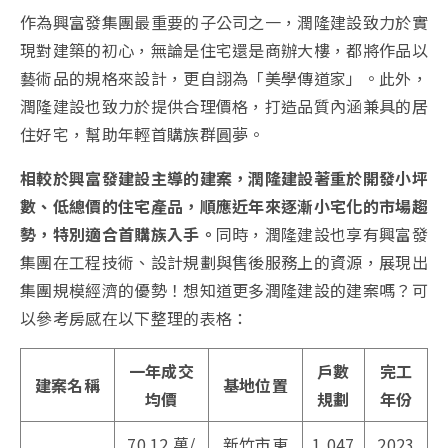
作為興富發集團最重要的子公司之一，潤隆建設致力於實
現對建築的初心，無論是住宅還是商辦大樓，都將作品以
藝術品的規格來設計，更自詡為「美學傳道家」。此外，
潤隆建設也致力於提供合理價格，打造品質內涵兼具的居
住好宅，幫助年輕首購族群圓夢。
相較於興富發建設主導的建案，潤隆建設著重於開發小坪
數、低總價的住宅產品，順應近年來逐漸小宅化的市場趨
勢，特別適合首購族入手。
同時，潤隆建設也享有興富發
集團在工程技術、設計規劃與售後服務上的資源，展現出
集團規模經濟的優勢！想知道更多潤隆建設的建案嗎？可
以參考房感在以下整理的表格：
一年成交
戶數
完工
建案名稱
基地位置
均價
規劃
年份
70.12
萬/
新竹市東
1,047
2023