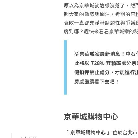
原以為京華城就這樣沒落了，然而
起大家的熱議與關注，近期的容
衰敗一直都充滿著話題性與爭議
度到哪？趕快來看看京華城案的
💡京華城案最新消息！中
此將以 728% 容積率處
假扣押禁止處分，才能進行出
房感繼續看下去吧！
京華城購物中心
「
京華城購物中心
」位於台北市