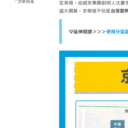
文章段落
型商場，由威京集團創辦人沈慶京投入
盛大開幕，京華城不但是
台灣首
💡延伸閱讀＞＞＞
使用分區