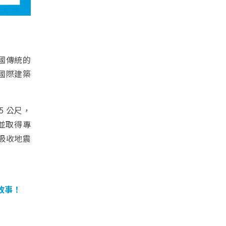
國傳統的
國際建築
5 公尺，
並取得專
吸收地震
故事！