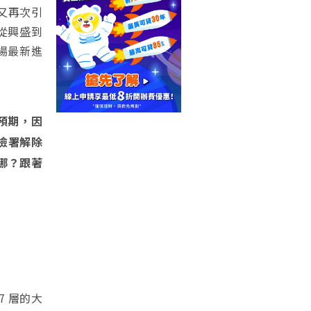
又再次引
從興盛到
場最新進
預期，因
檢署解除
哪？跟著
7 層的大