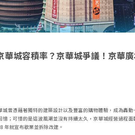
京華城容積率？京華城爭議！京華廣
華城曾憑藉著獨特的建築設計以及豐富的購物體驗，成為轟動
回憶；可惜的是這波風潮並沒有持續太久，京華城經營過程面
8 年就宣布歇業並拆除改建。