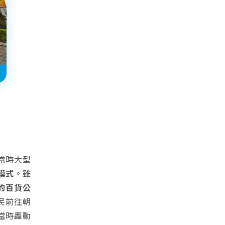
當時大型
模式
。雖
烊的百貨公
民前往朝
當時轟動