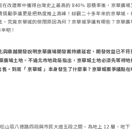
在改建案中獲得台灣史上最高的 840％ 容積率後，京華廣場
積獎勵爭議更是把熱度推上高峰！綜觀二十多年來的京華城，
性，究竟京華城的倒閉原因為何？京華城爭議有哪些？京華廣
秘辛吧！
石化與鼎越開發說明京華廣場開發案持續延宕，開發效益已不符
分京華廣場土地。不過北市地政局指出，京華城土地必須先等待地
售。到底「 京華城 」本身發生了什麼事？京華城案爭議點在
松山區八德路四段與市民大道五段之間，為地上 12 層、地下 