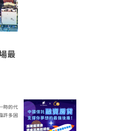
場最
一時的代
臨許多困