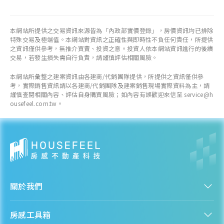
本網站所提供之交易資訊來源皆為「內政部實價登錄」，房價資訊均已排除
特殊交易及極端值。本網站對資訊之正確性與即時性不負任何責任，所提供
之資訊僅供參考，無推介買賣、投資之意。投資人依本網站資訊進行的後續
交易，若發生損失需自行負責，請謹慎評估相關風險。
本網站所彙整之建案資訊由各建商/代銷團隊提供，所提供之資訊僅供參
考，實際銷售資訊請以各建商/代銷團隊及建案銷售現場實際資料為主，請
謹慎查閱相關內容、評估自身購買風險；如內容有誤歡迎來信至 service@h
ousefeel.com.tw。
關於我們
認識房感
房感工具箱
人才招募