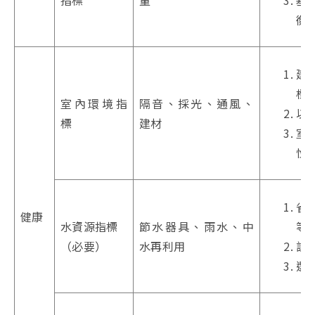
衡
建
標準
室內環境指
隔音、採光、通風、
以
標
建材
室
性
省
健康
水資源指標
節水器具、雨水、中
等
（必要）
水再利用
設
選