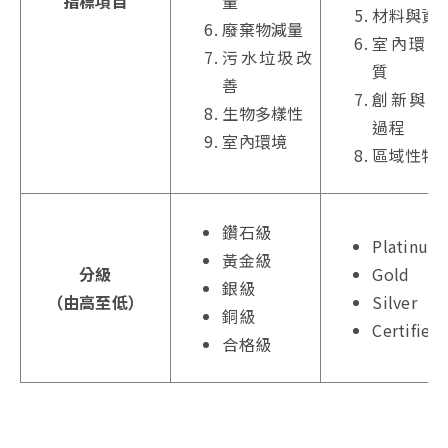
指標項目
量
材料與資
廢棄物減量
室內環境
污水垃圾改
質
善
創新與設
生物多樣性
過程
室內環境
區域性特
鑽石級
Platinum
黃金級
分級
Gold
銀級
（由高至低）
Silver
銅級
Certified
合格級