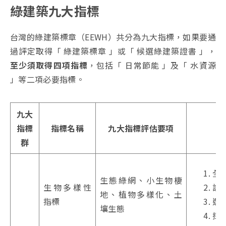
綠建築九大指標
台灣的綠建築標章（EEWH）共分為九大指標，如果要通
過評定取得「 綠建築標章 」或「 候選綠建築證書 」，
至少須取得四項指標
，包括「 日常節能 」及「 水資源
」等二項必要指標。
九大
指標
指標名稱
九大指標評估要項
群
全
生態綠網、小生物棲
生物多樣性
設
地、植物多樣化、土
指標
選
壤生態
採