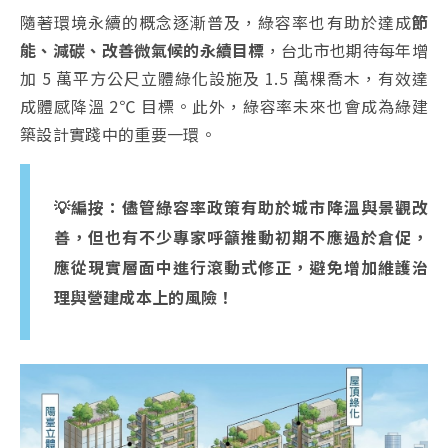
隨著環境永續的概念逐漸普及，綠容率也有助於達成
節
能、減碳、改善微氣候的永續目標
，台北市也期待每年增
加 5 萬平方公尺立體綠化設施及 1.5 萬棵喬木，有效達
成體感降溫 2℃ 目標。此外，綠容率未來也會成為綠建
築設計實踐中的重要一環。
💡編按：儘管綠容率政策有助於城市降溫與景觀改
善，但也有不少專家呼籲推動初期不應過於倉促，
應從現實層面中進行滾動式修正，避免增加維護治
理與營建成本上的風險！