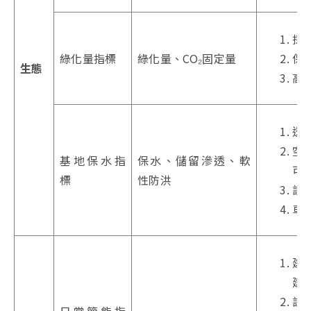
採
綠化量指標
綠化量、CO₂固定量
保
生態
高
透
空
基地保水指
保水、儲留滲透、軟
可
標
性防洪
設
車
建
建築
設
日常節能指