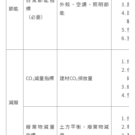
外殼、空調、照明節
屋
節能
標
能
建
（必要）
曬
空
室
採
使
CO₂減量指標
建材CO₂排放量
磚
結
空
減廢
採
廢棄物減量
土方平衡、廢棄物減
執
指標
量
基