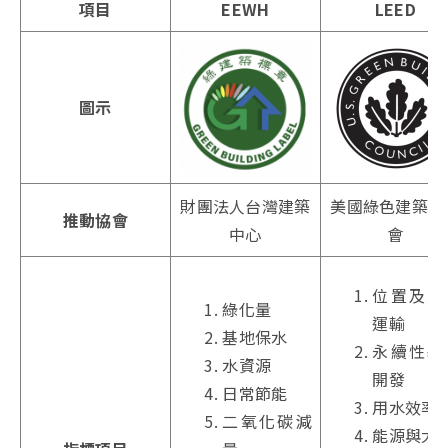
項目
EEWH
LEED
圖示
財團法人台灣建築
美國綠色建築委
推動協會
中心
會
位置及交
綠化量
運輸
基地保水
永續性基
水資源
開發
日常節能
用水效率
二氧化碳減
能源與大