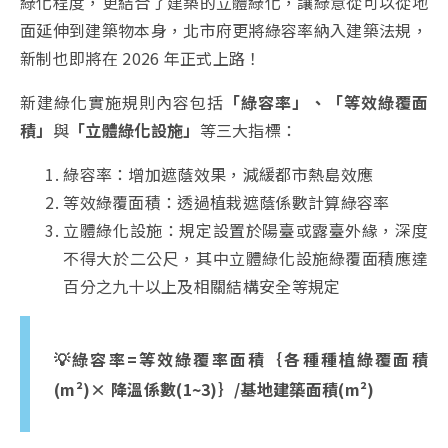
綠化程度，更結合了建築的立體綠化，讓綠意從可以從地
面延伸到建築物本身，北市府更將綠容率納入建築法規，
新制也即將在 2026 年正式上路！
新建綠化實施規則內容包括
「綠容率」、「等效綠覆面
積」
與
「立體綠化設施」
等三大指標：
綠容率：增加遮蔭效果，減緩都市熱島效應
等效綠覆面積：透過植栽遮蔭係數計算綠容率
立體綠化設施：規定設置於陽臺或露臺外緣，深度
不得大於二公尺，其中立體綠化設施綠覆面積應達
百分之九十以上及相關結構安全等規定
💡綠容率=
等效綠覆率面積｛各種種植綠覆面積
(
m²)× 降溫係數(1~3)｝/基地建築面積(m²)