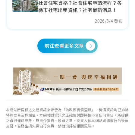
社會住宅資格？社會住宅申請流程？各
--
縣市社宅出租資訊？社宅最新消息！
各季房價趨勢
2026/8/4 發布
前往查看更多文章
名間鄉
近一年成交單價
8.97
萬元/坪
+ 5.78%
各季房價趨勢
本網站所提供之交易資訊來源皆為「內政部實價登錄」，房價資訊均已排除
特殊交易及極端值。本網站對資訊之正確性與即時性不負任何責任，所提供
集集鎮
之資訊僅供參考，無推介買賣、投資之意。投資人依本網站資訊進行的後續
交易，若發生損失需自行負責，請謹慎評估相關風險。
近一年成交單價