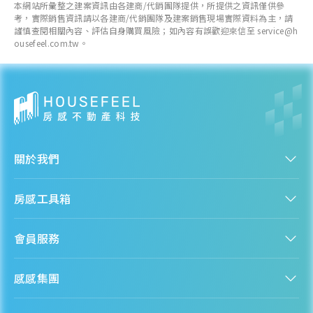
本網站所彙整之建案資訊由各建商/代銷團隊提供，所提供之資訊僅供參
--
萬元/坪
考，實際銷售資訊請以各建商/代銷團隊及建案銷售現場實際資料為主，請
--
謹慎查閱相關內容、評估自身購買風險；如內容有誤歡迎來信至 service@h
ousefeel.com.tw。
各季房價趨勢
水里鄉
關於我們
近一年成交單價
--
萬元/坪
認識房感
房感工具箱
--
人才招募
服務條款
找建案
各季房價趨勢
隱私權聲明
會員服務
購屋能力試算
隱私政策
房貸試算
資訊安全政策
新手上路
全台房價
聯絡我們
感感集團
會員專區
熱門區域分析
客服信箱
房產知識庫
股感 StockFeel
成為會員