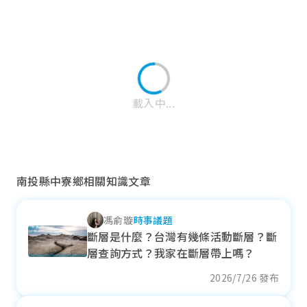
載入中...
南投縣中寮鄉相關知識文章
馮俞璇
時事議題
南投市
斷層是什麼？台灣有幾條活動斷層？斷
層查詢方式？我家在斷層帶上嗎？
近一年成交單價
22.35
萬元/坪
2026/7/26 發布
- 8.53%