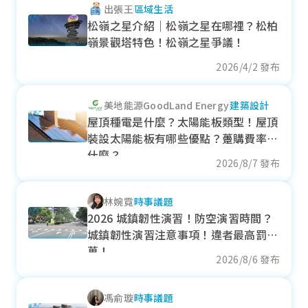
出張王
區域生活
各季房價趨勢
松嶺之星介紹｜松嶺之星在哪裡？松柏
嶺景觀塔特色！松嶺之星爭議！
2026/4/2 發布
草屯鎮
美地能源GoodLand Energy
建築設計
近一年成交單價
屋頂種電是什麼？太陽能板類型！屋頂
25.04
萬元/坪
裝設太陽能板有哪些優點？躉購費率是
- 18.58%
什麼？
2026/8/7 發布
各季房價趨勢
林婉霓
時事議題
2026 城鎮韌性演習！防空演習時間？
城鎮韌性演習注意事項！違者最高罰15
國姓鄉
萬！
2026/8/6 發布
近一年成交單價
馮俞璇
時事議題
--
萬元/坪