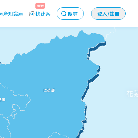
NEW
房產知識庫
找建案
搜尋
登入/註冊
仁愛鄉
花
里鎮