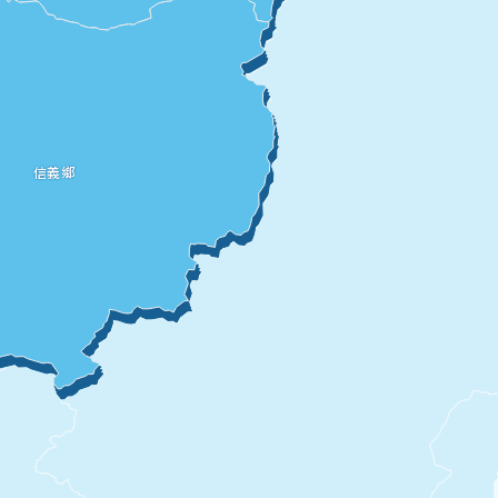
投縣
信義鄉