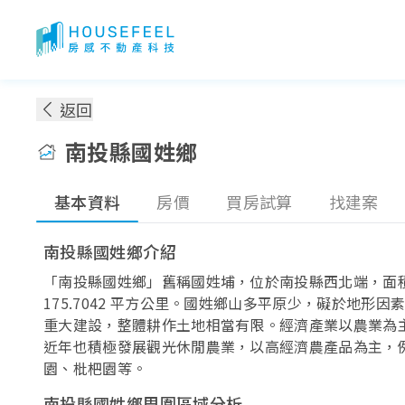
南投縣國姓鄉房價：各季實價登錄房價趨勢
返回
南投縣國姓鄉
基本資料
房價
買房試算
找建案
南投縣國姓鄉介紹
「南投縣國姓鄉」舊稱國姓埔，位於南投縣西北端，面
175.7042 平方公里。國姓鄉山多平原少，礙於地形因
重大建設，整體耕作土地相當有限。經濟產業以農業為
近年也積極發展觀光休閒農業，以高經濟農產品為主，
園、枇杷園等。
南投縣國姓鄉周圍區域分析