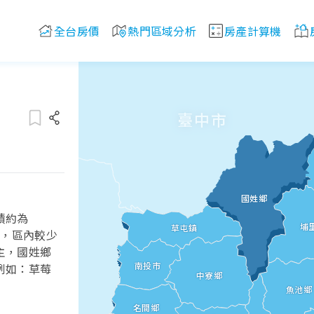
全台房價
熱門區域分析
房產計算機
臺中市
國姓鄉
積約為
埔
草屯鎮
彰化縣
素，區內較少
主，國姓鄉
南投市
例如：草莓
中寮鄉
魚池鄉
名間鄉