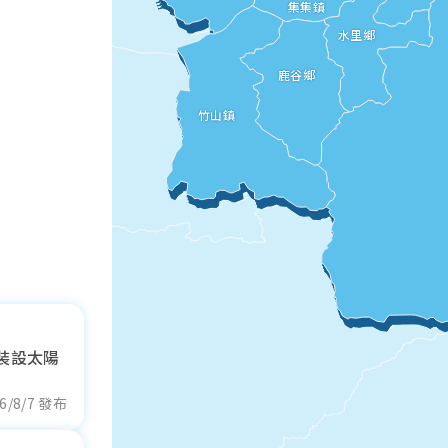
集集鎮
南
水里鄉
鹿谷鄉
竹山鎮
義市
裝設太陽
6/8/7 發布