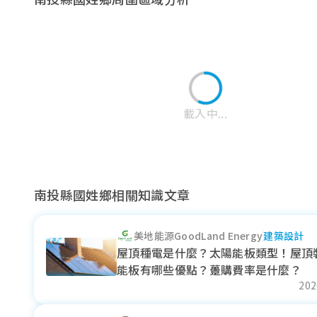
雲林縣
載入中...
南投縣國姓鄉相關知識文章
嘉
嘉義縣
美地能源GoodLand Energy
建築設計
太平區
霧峰區
和平區
屋頂種電是什麼？太陽能板類型！屋頂
能板有哪些優點？躉購費率是什麼？
近一年成交單價
近一年成交單價
近一年成交單價
202
38.02
16.97
--
萬元/坪
萬元/坪
萬元/坪
- 0.05%
- 0.14%
--