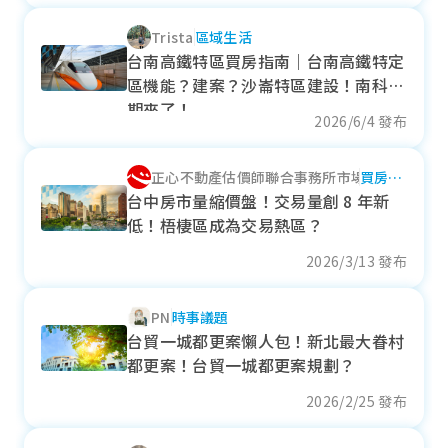
- 9.05%
Trista
區域生活
各季房價趨勢
台南高鐵特區買房指南｜台南高鐵特定
區機能？建案？沙崙特區建設！南科四
期來了！
2026/6/4 發布
太平區
正心不動產估價師聯合事務所市場研究室
買房自
近一年成交單價
住
台中房市量縮價盤！交易量創 8 年新
38.02
萬元/坪
低！梧棲區成為交易熱區？
- 0.05%
2026/3/13 發布
各季房價趨勢
PN
時事議題
台貿一城都更案懶人包！新北最大眷村
都更案！台貿一城都更案規劃？
豐原區
2026/2/25 發布
近一年成交單價