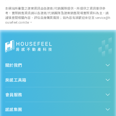
近一年成交單價
本網站所彙整之建案資訊由各建商/代銷團隊提供，所提供之資訊僅供參
18.83
萬元/坪
考，實際銷售資訊請以各建商/代銷團隊及建案銷售現場實際資料為主，請
- 34.46%
謹慎查閱相關內容、評估自身購買風險；如內容有誤歡迎來信至 service@h
ousefeel.com.tw。
各季房價趨勢
和平區
關於我們
近一年成交單價
--
萬元/坪
認識房感
房感工具箱
--
人才招募
服務條款
找建案
各季房價趨勢
隱私權聲明
會員服務
購屋能力試算
隱私政策
房貸試算
資訊安全政策
新手上路
全台房價
聯絡我們
感感集團
會員專區
熱門區域分析
客服信箱
房產知識庫