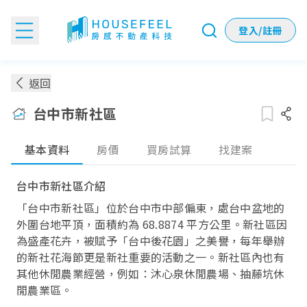
登入/註冊
台中市新社區房價：各季實價登錄房價趨勢
返回
台中市新社區
基本資料
房價
買房試算
找建案
台中市新社區介紹
「台中市新社區」位於台中市中部偏東，處台中盆地的
外圍台地平頂，面積約為 68.8874 平方公里。新社區因
為盛產花卉，被賦予「台中後花園」之美譽，每年舉辦
的新社花海節更是新社重要的活動之一。新社區內也有
其他休閒農業經營，例如：沐心泉休閒農場、抽藤坑休
閒農業區。