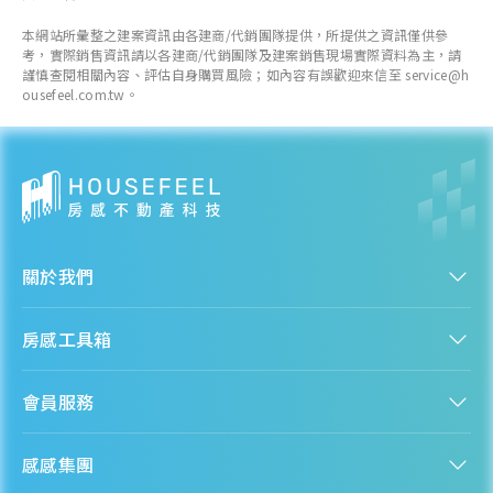
近一年成交單價
本網站所彙整之建案資訊由各建商/代銷團隊提供，所提供之資訊僅供參
31.7
萬元/坪
考，實際銷售資訊請以各建商/代銷團隊及建案銷售現場實際資料為主，請
+ 6.7%
謹慎查閱相關內容、評估自身購買風險；如內容有誤歡迎來信至 service@h
ousefeel.com.tw。
各季房價趨勢
關於我們
認識房感
房感工具箱
人才招募
服務條款
找建案
隱私權聲明
會員服務
購屋能力試算
隱私政策
房貸試算
資訊安全政策
新手上路
全台房價
聯絡我們
感感集團
會員專區
熱門區域分析
客服信箱
房產知識庫