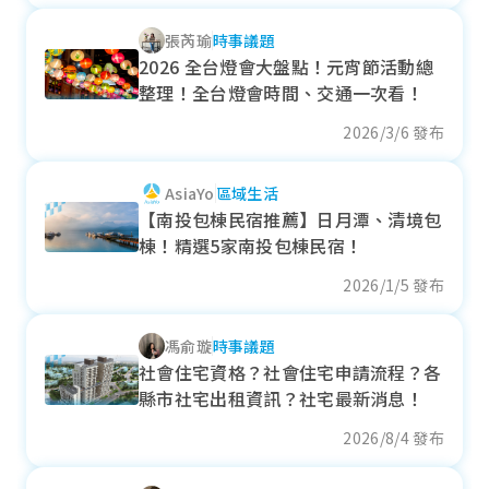
--
張芮瑜
時事議題
各季房價趨勢
2026 全台燈會大盤點！元宵節活動總
整理！全台燈會時間、交通一次看！
2026/3/6 發布
名間鄉
AsiaYo
區域生活
近一年成交單價
【南投包棟民宿推薦】日月潭、清境包
8.97
萬元/坪
棟！精選5家南投包棟民宿！
+ 5.78%
2026/1/5 發布
各季房價趨勢
馮俞璇
時事議題
社會住宅資格？社會住宅申請流程？各
縣市社宅出租資訊？社宅最新消息！
水里鄉
2026/8/4 發布
近一年成交單價