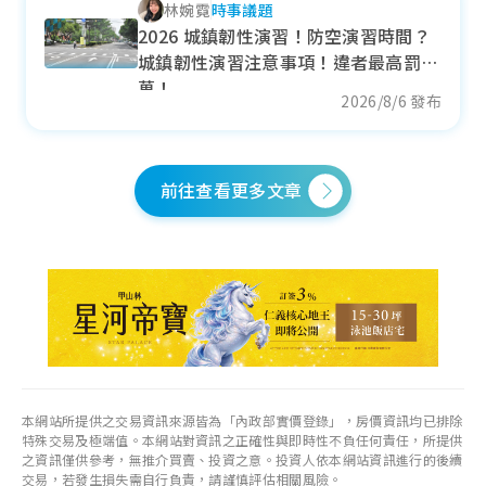
林婉霓
時事議題
--
萬元/坪
2026 城鎮韌性演習！防空演習時間？
--
城鎮韌性演習注意事項！違者最高罰15
各季房價趨勢
萬！
2026/8/6 發布
前往查看更多文章
竹山鎮
近一年成交單價
20.62
萬元/坪
- 3.69%
各季房價趨勢
本網站所提供之交易資訊來源皆為「內政部實價登錄」，房價資訊均已排除
特殊交易及極端值。本網站對資訊之正確性與即時性不負任何責任，所提供
鹿谷鄉
之資訊僅供參考，無推介買賣、投資之意。投資人依本網站資訊進行的後續
交易，若發生損失需自行負責，請謹慎評估相關風險。