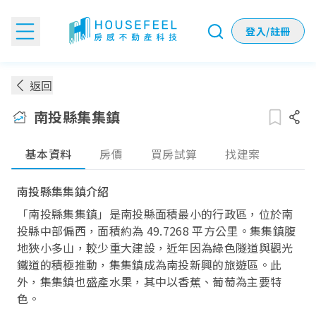
登入/註冊
南投縣集集鎮房價：各季實價登錄房價趨勢
返回
南投縣集集鎮
基本資料
房價
買房試算
找建案
南投縣集集鎮介紹
「南投縣集集鎮」是南投縣面積最小的行政區，位於南
投縣中部偏西，面積約為 49.7268 平方公里。集集鎮腹
地狹小多山，較少重大建設，近年因為綠色隧道與觀光
鐵道的積極推動，集集鎮成為南投新興的旅遊區。此
外，集集鎮也盛產水果，其中以香蕉、葡萄為主要特
色。