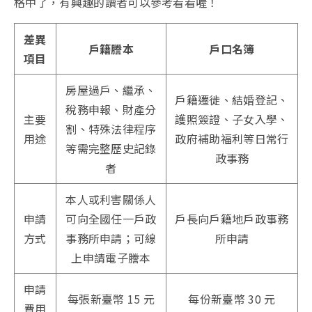
格中了，有興趣的讀者可以參考看看喔！
差異
戶籍謄本
戶口名簿
項目
房屋過戶、繼承、
戶籍遷徙、結婚登記、
稅務申報、財產分
主要
護照簽證、子女入學、
割、特殊法律程序
用途
政府補助福利等日常行
等需完整歷史記錄
政事務
者
本人或利害關係人
申請
可向全國任一戶政
戶長向戶籍地戶政事務
方式
事務所申請；可線
所申請
上申請電子謄本
申請
每張新臺幣 15 元
每份新臺幣 30 元
費用