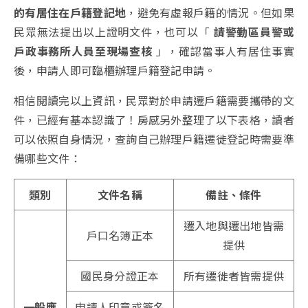
的有居住在戶籍登記地
，避免有虛報戶籍的情況。但如果
民眾無法提出以上證明文件，也可以「
請警勤區員警或
戶政事務所人員至現場查核
」，確認當事人有居住事實
後，申請人即可臨櫃辦理戶籍登記申請。
相信閱讀完以上資訊，民眾對於申請遷戶籍需要攜帶的文
件，已經有基本認識了！房感另外整理了以下表格，讀者
可以依照自身情況，查詢自己辦理戶籍遷徙登記時需要準
備哪些文件：
類別
文件名稱
備註、條件
遷入地與遷出地皆需
戶口名簿正本
提供
國民身分證正本
所有遷徙者皆需提供
一般應
申請人印章或簽名