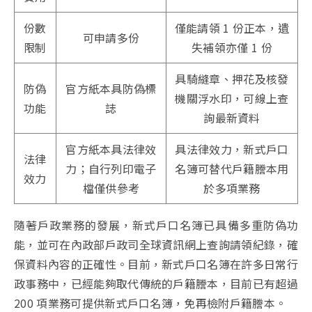
份數
僅能請領 1 份正本，遺
可申請多份
限制
失補領亦僅 1 份
具騎縫章、押花及核發
防偽
官方紙本具防偽標
機關浮水印，可線上查
功能
誌
詢最新資料
官方紙本具法律效
具法律效力，新式戶口
法律
力；自行列印電子
名簿可替代戶籍謄本用
效力
檔僅供參考
於多項業務
隨著戶政業務的發展，新式戶口名簿已具備多重防偽功
能，並可在內政部戶政司全球資訊網上查詢請領紀錄，確
保資料內容的正確性。目前，新式戶口名簿在許多日常行
政事務中，已經能夠取代傳統的戶籍謄本，目前已有超過
200 項業務可提供新式戶口名簿，免再檢附戶籍謄本。