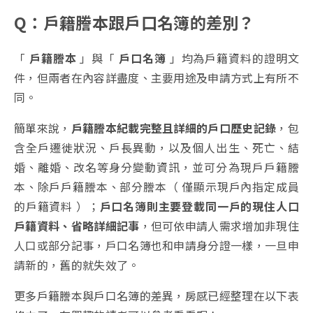
Q：戶籍謄本跟戶口名簿的差別？
「
戶籍謄本
」與「
戶口名簿
」均為戶籍資料的證明文
件，但兩者在內容詳盡度、主要用途及申請方式上有所不
同。
簡單來說，
戶籍謄本紀載完整且詳細的戶口歷史記錄
，包
含全戶遷徙狀況、戶長異動，以及個人出生、死亡、結
婚、離婚、改名等身分變動資訊，並可分為現戶戶籍謄
本、除戶戶籍謄本、部分謄本（ 僅顯示現戶內指定成員
的戶籍資料 ）；
戶口名簿則主要登載同一戶的現住人口
戶籍資料、省略詳細記事
，但可依申請人需求增加非現住
人口或部分記事，戶口名簿也
和申請身分證一樣，一旦申
請新的，舊的就失效了。
更多戶籍謄本與戶口名簿的差異，房感已經整理在以下表