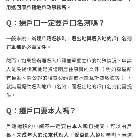
用返回原戶籍地戶政事務所
。
Q：遷戶口一定要戶口名簿嗎？
一般來說，辦理戶籍遷移時，
遷出地與遷入地的戶口名簿
正本都是必需文件
。
然而，如果是辦理遷入戶籍並單獨立戶的特殊情況，申請
人能夠提供其他足資證明居住事實的文件（ 例如房屋所
有權狀、經公證的租賃契約書或水電瓦斯費收據等 ），
就無需提供遷入地戶口名簿，而遷出地的戶口名簿仍需提
供。
Q：遷戶口要本人嗎？
戶籍遷移的申請
不一定要由本人親自提交
，可以由
戶
長
、
未成年人的法定代理人
、
受委託人
協助申辦。若選