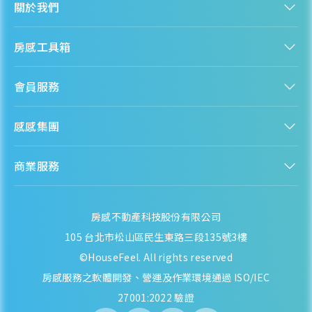
關於我們
認識房感
房感工具箱
人才招募
服務條款
找建案
隱私權聲明
會員服務
購屋能力試算
隱私政策
房貸試算
資訊安全政策
新手上路
全台房價
聯絡我們
感感集團
會員專區
熱門區域分析
客服信箱
房產知識庫
股感 StockFeel
成為會員
商業服務
房感 HouseFeel
安錢感 CashFeel
內容合作
保險感 INS.Feel
業務合作
檬檬商城 Lemongrocery
房感不動產科技股份有限公司
105 台北市松山區民生東路三段135號3樓
©HouseFeel. All rights reserved
房感服務之軟體開發、營運及作業環境通過 ISO/IEC
27001:2022 驗證