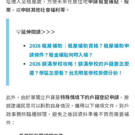
址遷入至租屋處，方便未來在居住地
申請租金補貼
、
投
票
，或
申辦其他社會福利等
。
💡
延伸閱讀＞＞＞
2026 租屋補助｜租屋補助資格？租屋補助申
請條件？租金補貼何時入帳？
2026 額滿學校攻略！額滿學校的戶籍要怎麼
遷？學區怎麼看？台北明星學校房價分析！
此外，由於單獨立戶算是
特殊情境下的戶籍登記申請
，房
感建議民眾可以斟酌自身情況，攜帶以下幾項文件，到戶
政事務所臨櫃辦理，避免之後因資料準備不齊而需要補
件：