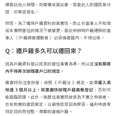
擇委託他人辦理，則需備妥委託書、受委託人的國民身分
證、印章或簽名。
然而，為了確保戶籍資料的真實性，防止在當事人不知情
或未實際居住的情況下被變更，委託申辦時戶籍遷移的當
事人（ 戶籍將被遷動者 ）必須身處國內，不得出境。
Q：遷戶籍多久可以遷回來？
因為戶籍資料是以民眾的居住事實為準，所以並
沒有期限
內不得再次辦理遷戶口的規定
。
需要特別注意的是，依照《 戶籍法 》規定，如果
遷入某
地達 3 個月以上，就要盡快辦理戶籍異動登記
，否則可
能面臨罰鍰。此外，無居住事實而故意為不實之申請者，
也有對應的處罰規定，以避免民眾因為學區、福利申請等
特定目的而短暫、頻繁的虛報戶籍。