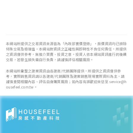
本網站所提供之交易資訊來源皆為「內政部實價登錄」，房價資訊均已排除
特殊交易及極端值。本網站對資訊之正確性與即時性不負任何責任，所提供
之資訊僅供參考，無推介買賣、投資之意。投資人依本網站資訊進行的後續
交易，若發生損失需自行負責，請謹慎評估相關風險。
本網站所彙整之建案資訊由各建商/代銷團隊提供，所提供之資訊僅供參
考，實際銷售資訊請以各建商/代銷團隊及建案銷售現場實際資料為主，請
謹慎查閱相關內容、評估自身購買風險；如內容有誤歡迎來信至 service@h
ousefeel.com.tw。