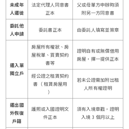
未成年
法定代理人同意書
父或母單方申辦時須
人遷徙
正本
附另一方同意書
委託他
委託書正本
由委託人填寫並簽章
人申請
房屋所有權狀、房
證明自有或無償借用
屋稅單、買賣契約
房屋，擇一提供正本
書等
遷入單
獨立戶
經公證之租賃契約
若未公證需加附出租
書（ 租賃房屋用
人所有權證明
）
遷出國
護照或入國證明文
須有入境章戳，證明
外恢復
件正本
入境 3 個月以上
戶籍