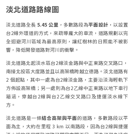
淡北道路路線圖
淡北道路全長
5.45 公里
，多數路段為
平面設計
，以設置
台2線外環道的方式，來疏導龐大的車流，道路規劃以完
全迴避河川區域為最高原則，讓紅樹林的日照能不被影
響，降低開發道路對河川的衝擊
。
淡北道路北起淡水區台2線淡金路與中正東路交叉路口，
南接北投區大度路並且以高架橋跨越立德路。淡北道路有
2 個起點，其中一處為台2線淡金路，主要沿淡海輕軌下
方佈設高架橋；另一處則為台2乙線中正東路以地下車行
箱涵，穿越台2線與台2乙線交叉路口及捷運淡水線下
方。
淡北道路是一條
結合高架與平面
的道路，多數路段以平
面為主，大約在里程 3 km 以南路段，因為台2線與捷運