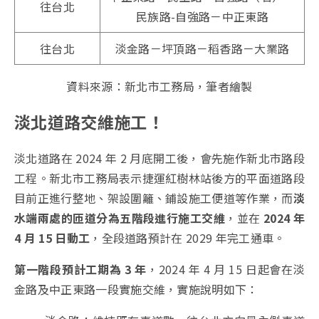
往台北
民族路-自強路－中正東路
往台北
淡金路－坪頂路－稻香路－大業路
資料來源：新北市工務局，筆者繪製
淡北道路交維施工！
淡北道路在 2024 年 2 月底開工後，會先施作新北市路段
工程。新北市工務局表示捷運紅樹林站後方的平面道路段
目前正進行整地、架設圍籬、鋪設施工便道等作業，而
淡
水端兩處的匝道分為五階段進行施工交維
，並在
2024 年
4 月 15 日動工
，全段道路預計在 2029 年完工通車。
第一階段預計工期為 3 年
，2024 年 4 月 15 日起會在淡
金路及中正東路一段實施交維，實施說明如下：