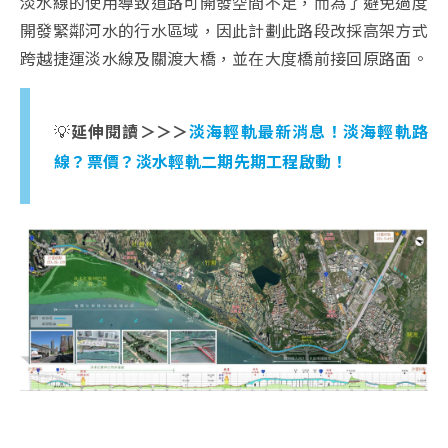
淡水線的使用導致道路可開發空間不足，而為了避免過度
開發緊鄰河水的行水區域，因此計劃此路段改採高架方式
跨越捷運淡水線及關渡大橋，並在大度橋前接回原路面。
💡
延伸閱讀＞＞＞
淡海輕軌最新消息！淡海輕軌路
線？票價？淡水輕軌二期先期工程啟動！