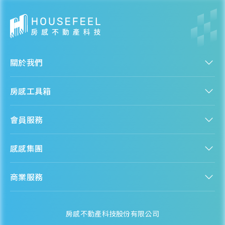
關於我們
認識房感
房感工具箱
人才招募
服務條款
找建案
隱私權聲明
會員服務
購屋能力試算
隱私政策
房貸試算
資訊安全政策
新手上路
全台房價
聯絡我們
感感集團
會員專區
熱門區域分析
客服信箱
房產知識庫
股感 StockFeel
成為會員
商業服務
房感 HouseFeel
安錢感 CashFeel
內容合作
保險感 INS.Feel
業務合作
檬檬商城 Lemongrocery
房感不動產科技股份有限公司