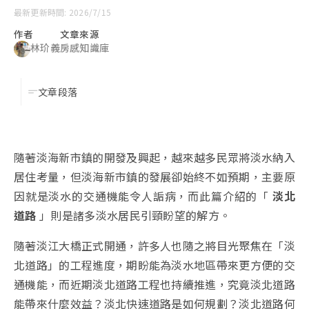
最新更新時間: 2026/7/15
作者
文章來源
林玠義
房感知識庫
文章段落
隨著淡海新市鎮的開發及興起，越來越多民眾將淡水納入
居住考量，但淡海新市鎮的發展卻始終不如預期，主要原
因就是淡水的交通機能令人詬病，而此篇介紹的「
淡北
道路
」則是諸多淡水居民引頸盼望的解方。
隨著淡江大橋正式開通，許多人也隨之將目光聚焦在「淡
北道路」的工程進度，期盼能為淡水地區帶來更方便的交
通機能，而近期淡北道路工程也持續推進，究竟淡北道路
能帶來什麼效益？淡北快速道路是如何
規劃？淡北道路何