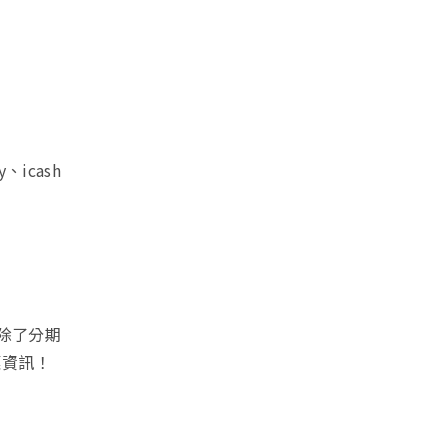
icash
！
，除了分期
惠資訊！