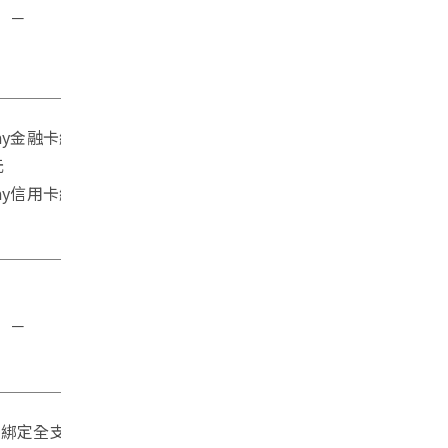
－
ay金融卡繳稅送彰銀柴
元
y信用卡繳稅送 50 元
－
卡綁定全支付使用繳費