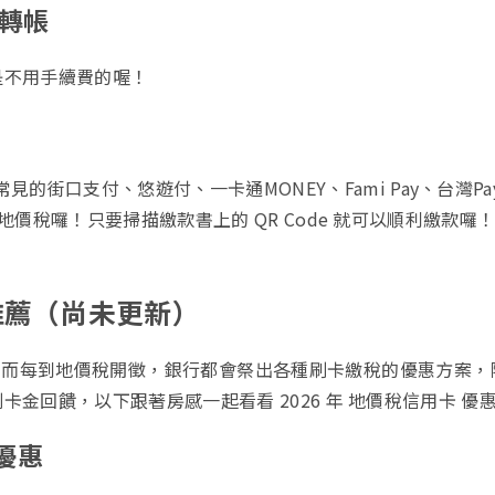
）轉帳
是不用手續費的喔！
的街口支付、悠遊付、一卡通MONEY、Fami Pay、台灣Pay、
地價稅囉！只要掃描繳款書上的 QR Code 就可以順利繳款囉
卡推薦（尚未更新）
開徵，而每到地價稅開徵，銀行都會祭出各種刷卡繳稅的優惠方案
金回饋，以下跟著房感一起看看 2026 年 地價稅信用卡 優
優惠