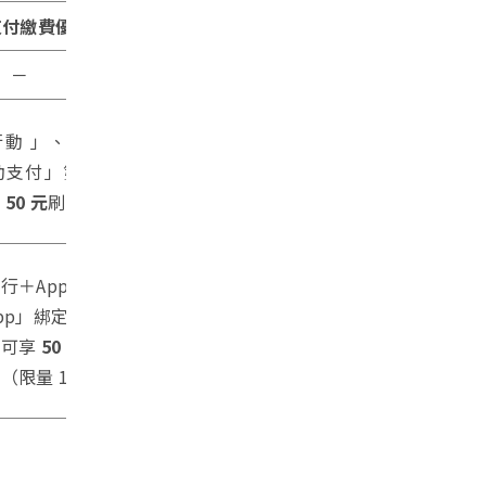
支付繳費優惠
－
動 」、「 iLEO 」或
動支付」第一銀行信用
送
50 元
刷卡金
行＋App」或「台灣
pp」綁定華南銀行信
筆可享
50 元 7-11 現金
饋
（限量 10,000 筆）