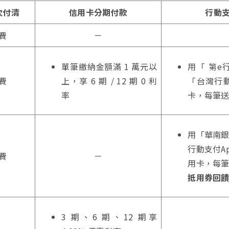
次付清
信用卡分期付款
行動
費
－
單筆繳納金額滿 1 萬元以
用「 第e行
費
上，享 6 期 / 12 期 0 利
「台灣行
率
卡，每筆
用「華南銀
行動支付A
費
－
用卡，每
抵用券回
3 期、6 期、12 期享