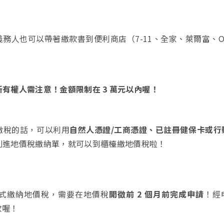
務人也可以帶著繳款書到便利商店（7-11、全家、萊爾富、O
有權人需注意！金額限制在 3 萬元以內喔！
繳稅的話，可以利用
自然人憑證/工商憑證、已註冊健保卡或行
機台列進地價稅繳納單，就可以到櫃檯繳地價稅啦！
式繳納地價稅，需要在地價稅
開徵前 2 個月前完成申請
！經
款喔！