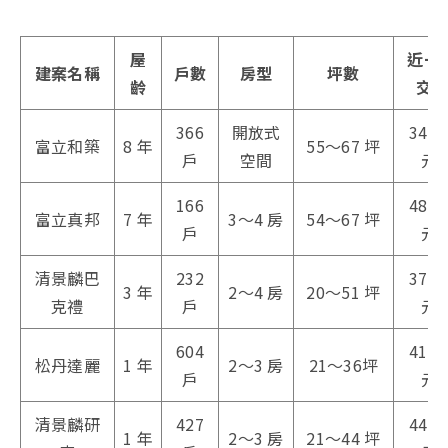
屋
近一
建案名稱
戶數
房型
坪數
齡
交
366
開放式
34.0
富立和築
8 年
55～67 坪
戶
空間
元/
166
48.8
富立真邦
7 年
3～4 房
54～67 坪
戶
元/
清景麟巴
232
37.2
3 年
2～4 房
20～51 坪
克禮
戶
元/
604
41.3
松丹達麗
1 年
2～3 房
21～36坪
戶
元/
清景麟研
427
44.5
1 年
2～3 房
21～44 坪