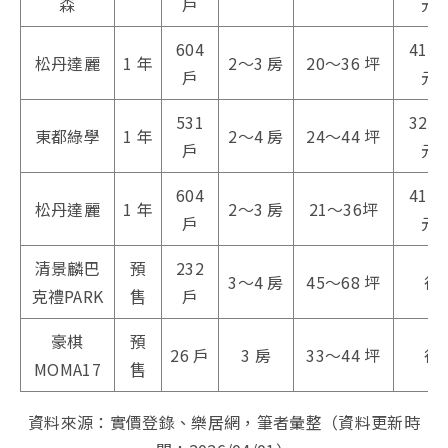
森
戶
元/
604
41.3
松丹達麗
1 年
2～3 房
20～36 坪
戶
元/
531
32.3
東都綠學
1 年
2～4 房
24～44 坪
戶
元/
604
41.3
松丹達麗
1 年
2～3 房
21～36坪
戶
元/
清景麟巴
預
232
3～4 房
45～68 坪
待
克禮PARK
售
戶
豪棋
預
26 戶
3 房
33～44 坪
待
MOMA17
售
資料來源：實價登錄、樂居網，筆者彙整（資料更新時