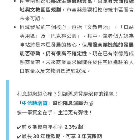
南台南副都心
鄰近生活機能豐富
，且
享有大面積綠
地與文教園區規劃
，市容與景觀相較傳統市區而言
未來可期。
區域發展的三個核心，包括「文教用地」、「車站
專用區」及「巴克禮公園」。其中，筆者個人認為
車站將是本區發展的核心，但
周邊商業機能的發展
能否帶動，仍有很高不確定性
。現在已有崇德路成
熟商業帶。未來商業需求關鍵在於住宅區進駐的人
口數量以及文教園區進駐狀況。
利息越繳越心痛？別讓舊房貸綁架你的錢包！
「
中信轉增貸
」幫你降息減壓力
💰
多一筆資金在手，生活更有彈性！
✔️前 6 期優惠年利率
2.3% 起
✔️最長
30 年還款期
、可享
3 年寬限期