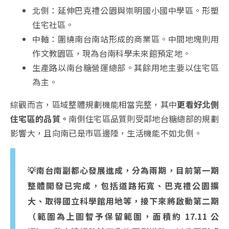
北側：延伸巴克禮公園與崇明國小國中學區。形塑
住宅社區。
中軸：圍繞南台南站形成的商業區。中間地塊則用
作文教園區，現為台南科學未來館預定地。
生產路以南台糖營運總部。其餘用地主要以住宅區
為主。
綜觀而言，區域整體規劃機能相當完整，其中
更看好北側
住宅區的品質。
南側住宅區品質則受鄰地台糖總部的規劃
影響大，且向南已是市區邊陲，生活機能不如北側。
💡南台南副都心發展進成，分為兩期，目前第一期
整體開發已完成，包括道路拓寬、巴克禮公園擴
大、取得國立科學館用地等，接下來將啟動第二期
（範圍為上圖暫予保留範圍，面積約 17.11 公