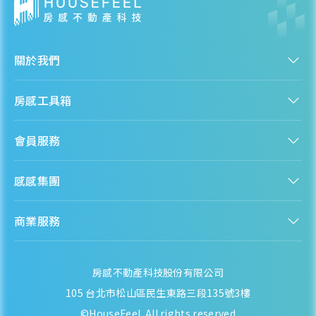
關於我們
認識房感
房感工具箱
人才招募
服務條款
找建案
隱私權聲明
會員服務
購屋能力試算
隱私政策
房貸試算
資訊安全政策
新手上路
全台房價
聯絡我們
感感集團
會員專區
熱門區域分析
客服信箱
房產知識庫
股感 StockFeel
成為會員
商業服務
房感 HouseFeel
安錢感 CashFeel
內容合作
保險感 INS.Feel
業務合作
檬檬商城 Lemongrocery
房感不動產科技股份有限公司
105 台北市松山區民生東路三段135號3樓
©HouseFeel. All rights reserved