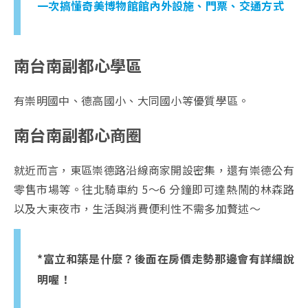
一次搞懂奇美博物館館內外設施、門票、交通方式
南台南副都心學區
有崇明國中、德高國小、大同國小等優質學區。
南台南副都心商圈
就近而言，東區崇德路沿線商家開設密集，還有崇德公有
零售市場等。往北騎車約 5～6 分鐘即可達熱鬧的林森路
以及大東夜市，生活與消費便利性不需多加贅述～
*富立和築是什麼？後面在房價走勢那邊會有詳細說
明喔！