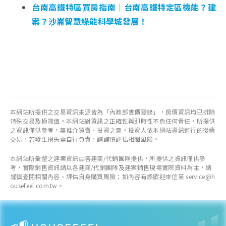
台南高鐵特區買房指南｜台南高鐵特定區機能？建
案？沙崙智慧綠能科學城發展！
本網站所提供之交易資訊來源皆為「內政部實價登錄」，房價資訊均已排除
特殊交易及極端值。本網站對資訊之正確性與即時性不負任何責任，所提供
之資訊僅供參考，無推介買賣、投資之意。投資人依本網站資訊進行的後續
交易，若發生損失需自行負責，請謹慎評估相關風險。
本網站所彙整之建案資訊由各建商/代銷團隊提供，所提供之資訊僅供參
考，實際銷售資訊請以各建商/代銷團隊及建案銷售現場實際資料為主，請
謹慎查閱相關內容、評估自身購買風險；如內容有誤歡迎來信至 service@h
ousefeel.com.tw。