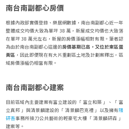
南台南副都心房價
根據內政部實價登錄、樂居網數據，南台南副都心近一年
整體成交均價大致為單坪 38 萬，新屋成交均價也大致落
在單坪 38 萬元左右，新屋的房價漲幅相對有限。筆者認
為由於南台南副都心這邊的
房價基期已高，又位於東區蛋
黃區
，因此即便現在有大片重劃區土地及計劃案釋出，區
域房價漲幅仍相當有限。
南台南副都心建案
目前區域內主要建案有富立建設的「 富立和築 」、「 富
立真邦 」與清景麟建設的「 清景麟巴克禮 」以及擁有
隈
研吾
事務所操刀公共藝術的輕豪宅大樓「 清景麟研森 」
建案等。