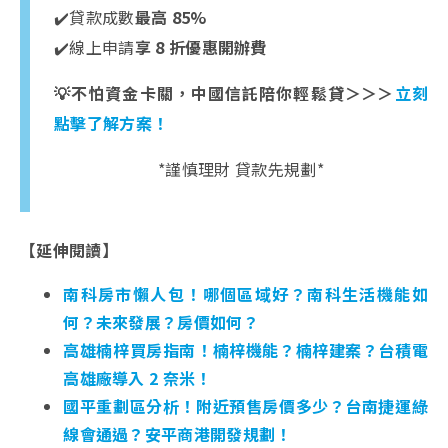
✔️貸款成數
最高 85%
✔️線上申請
享 8 折優惠開辦費
💡不怕資金卡關，中國信託陪你輕鬆貸＞＞＞
立刻
點擊了解方案！
*謹慎理財 貸款先規劃*
【延伸閱讀】
南科房市懶人包！哪個區域好？南科生活機能如
何？未來發展？房價如何？
高雄楠梓買房指南！楠梓機能？楠梓建案？台積電
高雄廠導入 2 奈米！
國平重劃區分析！附近預售房價多少？台南捷運綠
線會通過？安平商港開發規劃！