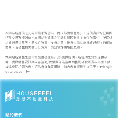
本網站所提供之交易資訊來源皆為「內政部實價登錄」，房價資訊均已排除
特殊交易及極端值。本網站對資訊之正確性與即時性不負任何責任，所提供
之資訊僅供參考，無推介買賣、投資之意。投資人依本網站資訊進行的後續
交易，若發生損失需自行負責，請謹慎評估相關風險。
本網站所彙整之建案資訊由各建商/代銷團隊提供，所提供之資訊僅供參
考，實際銷售資訊請以各建商/代銷團隊及建案銷售現場實際資料為主，請
謹慎查閱相關內容、評估自身購買風險；如內容有誤歡迎來信至 service@h
ousefeel.com.tw。
關於我們