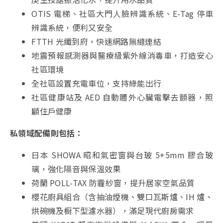
OTIS 電梯、社區大門人臉辨識系統、E-Tag 停車
辨識系統，便利又安全
FTTH 光纖到府，快速網路無縫連結
地震預報感測器與醫療級紫外線消毒車，打造安心
社區環境
全社區設置充電車位，支持綠能出行
社區健康站及 AED 自動體外心臟電擊去顫器，照
顧住戶健康
私領域配備則包括：
日本 SHOWA 昭和氣密窗與台玻 5+5mm 膠合玻
璃，強化隔音與保溫效果
荷蘭 POLL-TAX 防霾紗窗，提升居家空氣品質
櫻花廚具組合（含抽油煙機、雙口瓦斯爐、IH 爐、
烘碗機及橱下型濾水器），滿足現代廚房需求