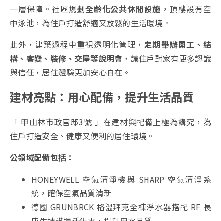
一層保障。社區規劃
全齡化公共休閒設施
，頂樓設有空
中泳池，為住戶打造舒適又放鬆的生活環境。
此外，建築過程中重視透明化管理，
定期舉辦開工、結
構、客變、裝修、交屋等說明會
，讓住戶對家有更多認識
與信任，居住體驗更加安心自在。
建材亮點：用心配備，提升生活品質
「 甲山林市政官邸3號 」在建材與配備上極為講究，為
住戶打造安全、健康又便利的居住環境。
公領域配備包括：
HONEYWELL 空氣清淨機與 SHARP 空氣清淨系
統，確保空氣品質清新
德國 GRUNBRCK 格溫拜克全棟淨水器搭配 RF 長
庚生技諧振活化水，提升用水品質