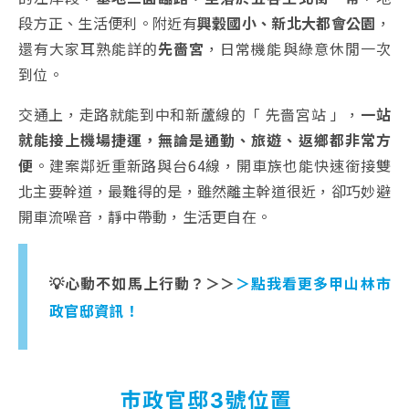
段方正、生活便利。附近有
興穀國小、新北大都會公園
，
還有大家耳熟能詳的
先嗇宮
，日常機能與綠意休閒一次
到位。
交通上，走路就能到中和新蘆線的「 先嗇宮站 」，
一站
就能接上機場捷運，無論是通勤、旅遊、返鄉都非常方
便
。建案鄰近重新路與台64線，開車族也能快速銜接雙
北主要幹道，最難得的是，雖然離主幹道很近，卻巧妙避
開車流噪音，靜中帶動，生活更自在。
💡心動不如馬上行動？＞＞
＞點我看更多甲山林市
政官邸資訊！