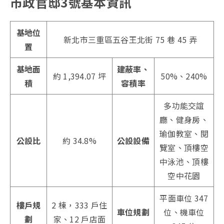
市政官邸3號基本資訊
基地位
新北市三重區五谷王北街 75 巷 45 弄
置
基地面
建蔽率、
約 1,394.07 坪
50%、240%
積
容積率
多功能交誼
廳、健身房、
瑜伽教室、閱
公設比
約 34.8%
公設設備
覽室、頂樓空
中泳池、頂樓
空中花園
平面車位 347
樓戶規
2 棟，333 戶住
車位規劃
位、機車位
劃
家、12 戶店面