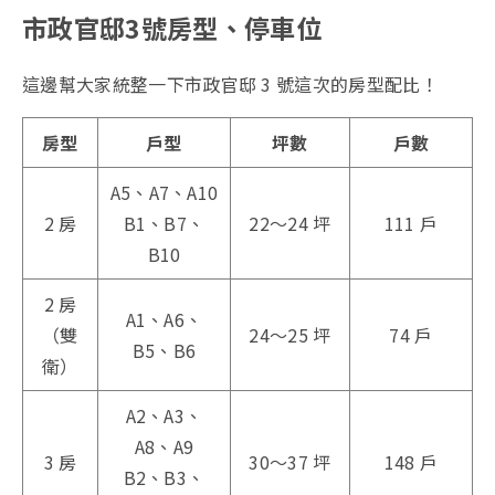
市政官邸3號房型、停車位
這邊幫大家統整一下市政官邸 3 號這次的房型配比！
房型
戶型
坪數
戶數
A5、A7、A10
2 房
B1、B7、
22～24 坪
111 戶
B10
2 房
A1、A6、
（雙
24～25 坪
74 戶
B5、B6
衛）
A2、A3、
A8、A9
3 房
30～37 坪
148 戶
B2、B3、