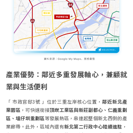
產業優勢：鄰近多重發展軸心，兼顧就
業與生活便利
「 市政官邸3號 」位於三重左岸核心位置，
鄰近新北產
業園區
，可快速銜接
頂崁工業區與新莊副都心、仁義重劃
區、塭仔圳重劃區
等發展熱區，串連起整個新北西側的產
業廊帶。此外，區域內還有
新北第二行政中心陸續進駐
，