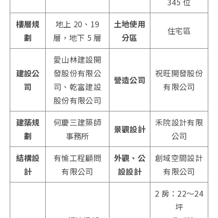
345 位
樓層規
地上 20、19
土地使用
住宅區
劃
層，地下 5 層
分區
愛山林建設開
建設公
發股份有限公
祝旺開發股份
營造公司
司
司、乾富建設
有限公司
股份有限公司
建築規
何慶三建築師
禾院設計有限
景觀設計
劃
事務所
公司
結構設
有愉工程顧問
外觀、公
創域空間設計
計
有限公司
設設計
有限公司
2 房：22～24
坪