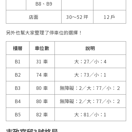
B8、B9
店面
30～52 坪
12 戶
另外也幫大家整理了停車位的選擇！
樓層
車位數
說明
B1
31 車
大：27／小：4
B2
74 車
大：73／小：1
B3
80 車
無障礙：2／大：77／小：２
B4
80 車
無障礙：2／大：77／小：２
B5
82 車
大：81／小：1
市政官邸3號格局