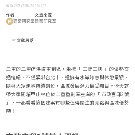
最新更新時間: 2025/9/2
作者
文章來源
建案研究室
建案研究室
文章段落
三重的二重疏洪道重劃區，坐擁「 二捷二快 」的優勢交
通樞紐，不僅緊鄰台北市，還擁有水岸綠意與休憩景觀，
隨著大眾運輸持續到位，區域發展潛力備受矚目。今天就
帶大家開箱甲山林位於二重重劃區左岸的「 市政官邸3號
」，一起看看這個建案有哪些值得關注的亮點與區域優勢
吧！