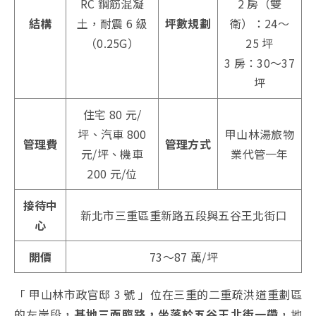
RC 鋼筋混凝
2 房（雙
結構
土，耐震 6 級
坪數規劃
衛）：24～
（0.25G）
25 坪
3 房：30～37
坪
住宅 80 元/
坪、汽車 800
甲山林湯旅物
管理費
管理方式
元/坪、機車
業代管一年
200 元/位
接待中
新北市三重區重新路五段與五谷王北街口
心
開價
73～87 萬/坪
「 甲山林市政官邸 3 號 」位在三重的二重疏洪道重劃區
的左岸段，
基地三面臨路，坐落於五谷王北街一帶
，地