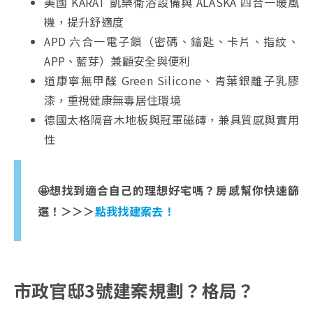
美國 KARAT 凱樂衛浴設備與 ALASKA 四合一暖風
機，提升舒適度
APD 六合一電子鎖（密碼、鑰匙、卡片、指紋、
APP、藍芽）兼顧安全與便利
道康寧無甲醛 Green Silicone、青葉銀離子乳膠
漆，重視健康無毒居住環境
德國太格隔音木地板與冠軍磁磚，兼具質感與實用
性
🤩想找到適合自己的理想好宅嗎？房感幫你快速篩
選！＞＞＞
點我找建案去！
市政官邸3號建案規劃？格局？