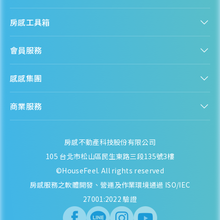
認識房感
房感工具箱
人才招募
服務條款
找建案
隱私權聲明
會員服務
購屋能力試算
隱私政策
房貸試算
資訊安全政策
新手上路
全台房價
聯絡我們
感感集團
會員專區
熱門區域分析
客服信箱
房產知識庫
股感 StockFeel
成為會員
商業服務
房感 HouseFeel
安錢感 CashFeel
內容合作
保險感 INS.Feel
業務合作
檬檬商城 Lemongrocery
房感不動產科技股份有限公司
105 台北市松山區民生東路三段135號3樓
©HouseFeel. All rights reserved
房感服務之軟體開發、營運及作業環境通過 ISO/IEC
27001:2022 驗證