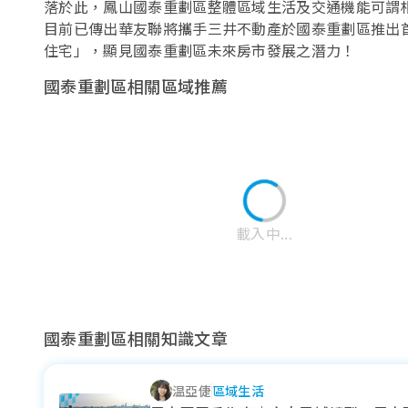
落於此，鳳山國泰重劃區整體區域生活及交通機能可謂
目前已傳出華友聯將攜手三井不動產於國泰重劃區推出
住宅」，顯見國泰重劃區未來房市發展之潛力！
國泰重劃區相關區域推薦
載入中...
國泰重劃區相關知識文章
温亞倢
區域生活
92期重劃區
71期重劃區
高雄大學特區