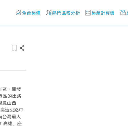
全台房價
熱門區域分析
房產計算機
劃區，開發
雄市區的出路
線鳳山西
號高速公路中
南台灣最大
ort 高雄」座