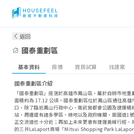
國泰重劃區：房價！地圖！買得起嗎？
返回
國泰重劃區
基本資料
房價
買房試算
找建案
國泰重劃區介紹
「國泰重劃區」座落於高雄市鳳山區，屬於自辦市地重
面積約為 17.12 公頃。國泰重劃區位於鳳山區通往高
口，除了臨近鳳山行政中心、衛武營都會公園及捷運橘
站，周邊還有諸多學區、綠地以及政府機關，距國道1
正交流道也十分近；再加上未來更會有捷運黃線行經、
的三井LaLaport商場「Mitsui Shopping Park LaLap