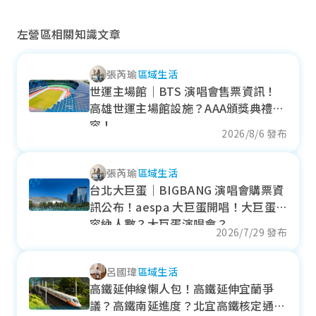
左營區相關知識文章
張芮瑜
區域生活
92期重劃區
世運主場館｜BTS 演唱會售票資訊！
高雄世運主場館設施？AAA頒獎典禮陣
近一年成交單價
容！
--
萬元/坪
2026/8/6 發布
--
張芮瑜
區域生活
各季房價趨勢
台北大巨蛋｜BIGBANG 演唱會購票資
訊公布！aespa 大巨蛋開唱！大巨蛋
容納人數？大巨蛋演唱會？
2026/7/29 發布
國泰重劃區
呂國瑋
區域生活
近一年成交單價
高鐵延伸線懶人包！高鐵延伸宜蘭爭
--
萬元/坪
議？高鐵南延進度？北宜高鐵核定通