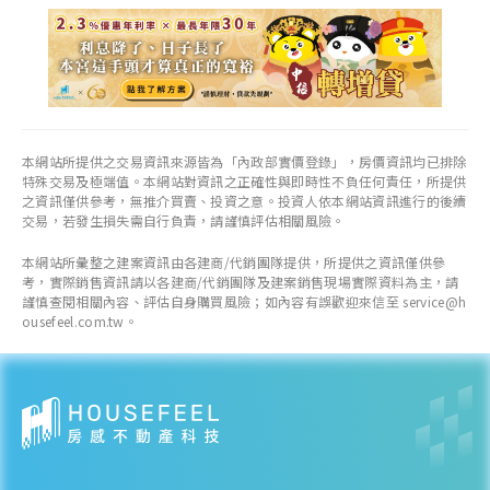
35.25
萬元/坪
+ 4.68%
各季房價趨勢
本網站所提供之交易資訊來源皆為「內政部實價登錄」，房價資訊均已排除
特殊交易及極端值。本網站對資訊之正確性與即時性不負任何責任，所提供
左營高鐵特區
之資訊僅供參考，無推介買賣、投資之意。投資人依本網站資訊進行的後續
交易，若發生損失需自行負責，請謹慎評估相關風險。
近一年成交單價
本網站所彙整之建案資訊由各建商/代銷團隊提供，所提供之資訊僅供參
33.44
萬元/坪
考，實際銷售資訊請以各建商/代銷團隊及建案銷售現場實際資料為主，請
- 27.67%
謹慎查閱相關內容、評估自身購買風險；如內容有誤歡迎來信至 service@h
ousefeel.com.tw。
各季房價趨勢
鳳山區