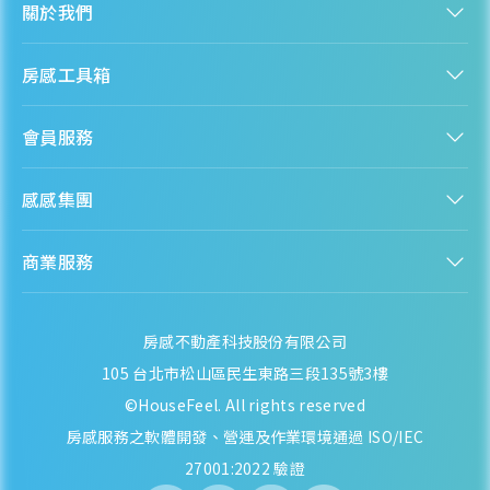
關於我們
近一年成交單價
27.32
萬元/坪
認識房感
房感工具箱
- 14.14%
人才招募
服務條款
找建案
各季房價趨勢
隱私權聲明
會員服務
購屋能力試算
隱私政策
房貸試算
資訊安全政策
新手上路
全台房價
聯絡我們
感感集團
會員專區
熱門區域分析
客服信箱
房產知識庫
107期重劃區
股感 StockFeel
成為會員
商業服務
房感 HouseFeel
安錢感 CashFeel
近一年成交單價
內容合作
保險感 INS.Feel
--
萬元/坪
業務合作
檬檬商城 Lemongrocery
--
房感不動產科技股份有限公司
105 台北市松山區民生東路三段135號3樓
各季房價趨勢
©HouseFeel. All rights reserved
房感服務之軟體開發、營運及作業環境通過 ISO/IEC
27001:2022 驗證