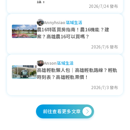
--
過！
2026/7/24 發布
各季房價趨勢
Annyhsiao
區域生活
農16特區買房指南！農16機能？建
案？高雄農16可以買嗎？
71期重劃區
2026/7/6 發布
近一年成交單價
Anson
區域生活
--
萬元/坪
高雄輕軌懶人包｜高雄輕軌路線？輕軌
--
時刻表？高雄輕軌票價！
各季房價趨勢
2026/7/3 發布
前往查看更多文章
高雄大學特區
近一年成交單價