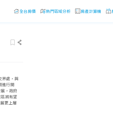
全台房價
熱門區域分析
房產計算機
交界處，與
期進行開
發展，政府
該區將有望
發展更上層