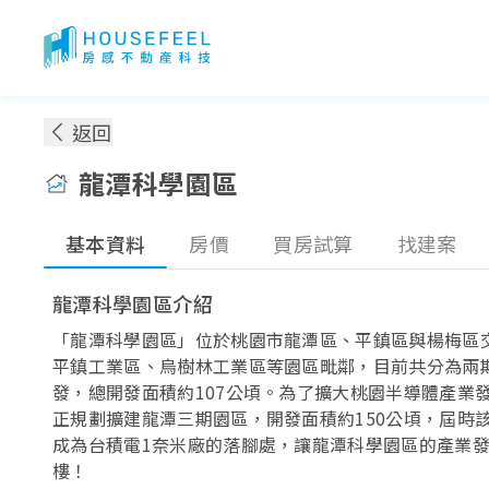
龍潭科學園區：房價！地圖！買得起嗎？
返回
龍潭科學園區
基本資料
房價
買房試算
找建案
龍潭科學園區介紹
「龍潭科學園區」位於桃園市龍潭區、平鎮區與楊梅區
平鎮工業區、烏樹林工業區等園區毗鄰，目前共分為兩
發，總開發面積約107公頃。為了擴大桃園半導體產業
正規劃擴建龍潭三期園區，開發面積約150公頃，屆時
成為台積電1奈米廠的落腳處，讓龍潭科學園區的產業
樓！