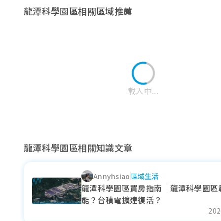
龍潭科學園區相關區域推薦
載入中...
龍潭科學園區相關知識文章
Annyhsiao
區域生活
A10重劃區
草漯重劃區
福林重劃區
龍潭科學園區買房指南｜龍潭科學園區
能？台積電擴建復活？
近一年成交單價
近一年成交單價
近一年成交單價
202
43.52
29.12
44.11
萬元/坪
萬元/坪
萬元/坪