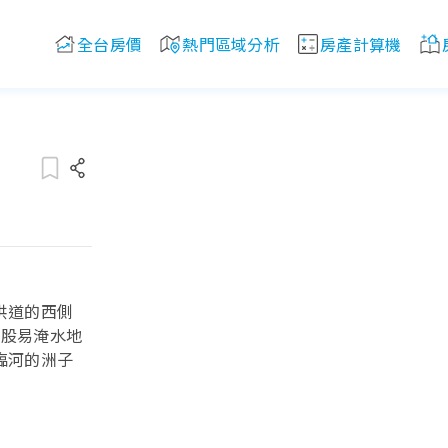
全台房價
熱門區域分析
房產計算機
洪道的西側
五股易淹水地
臨河的洲子