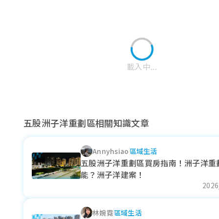
載入中...
五股洲子洋重劃區相關知識文章
Annyhsiao
區域生活
土城司法園區
央北重劃區
水碓重劃區
五股洲子洋重劃區買房指南！洲子洋重
能？洲子洋建案！
近一年成交單價
近一年成交單價
近一年成交單價
2026
93.23
--
--
萬元/坪
萬元/坪
萬元/坪
+ 9.79%
--
--
林婉霓
區域生活