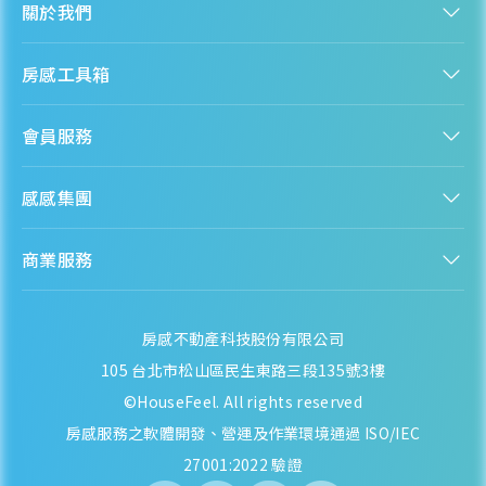
關於我們
近一年成交單價
75.4
萬元/坪
認識房感
房感工具箱
- 1.21%
人才招募
服務條款
找建案
各季房價趨勢
隱私權聲明
會員服務
購屋能力試算
隱私政策
房貸試算
資訊安全政策
新手上路
全台房價
聯絡我們
感感集團
會員專區
熱門區域分析
客服信箱
房產知識庫
林口工一市地重劃區
股感 StockFeel
成為會員
商業服務
房感 HouseFeel
安錢感 CashFeel
近一年成交單價
內容合作
保險感 INS.Feel
--
萬元/坪
業務合作
檬檬商城 Lemongrocery
--
房感不動產科技股份有限公司
105 台北市松山區民生東路三段135號3樓
各季房價趨勢
©HouseFeel. All rights reserved
房感服務之軟體開發、營運及作業環境通過 ISO/IEC
27001:2022 驗證