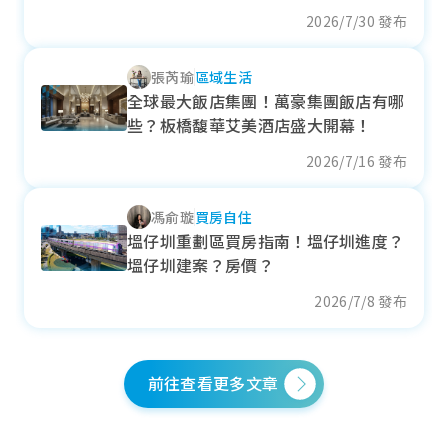
+ 9.79%
2026/7/30 發布
各季房價趨勢
張芮瑜
區域生活
全球最大飯店集團！萬豪集團飯店有哪
些？板橋馥華艾美酒店盛大開幕！
水碓重劃區
2026/7/16 發布
近一年成交單價
馮俞璇
買房自住
--
萬元/坪
塭仔圳重劃區買房指南！塭仔圳進度？
--
塭仔圳建案？房價？
各季房價趨勢
2026/7/8 發布
前往查看更多文章
二重疏洪道重劃區
近一年成交單價