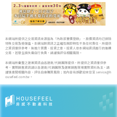
75.2
萬元/坪
+ 1.38%
各季房價趨勢
本網站所提供之交易資訊來源皆為「內政部實價登錄」，房價資訊均已排除
特殊交易及極端值。本網站對資訊之正確性與即時性不負任何責任，所提供
重陽重劃區
之資訊僅供參考，無推介買賣、投資之意。投資人依本網站資訊進行的後續
交易，若發生損失需自行負責，請謹慎評估相關風險。
近一年成交單價
本網站所彙整之建案資訊由各建商/代銷團隊提供，所提供之資訊僅供參
63.04
萬元/坪
考，實際銷售資訊請以各建商/代銷團隊及建案銷售現場實際資料為主，請
- 10.43%
謹慎查閱相關內容、評估自身購買風險；如內容有誤歡迎來信至 service@h
ousefeel.com.tw。
各季房價趨勢
江翠北側重劃區