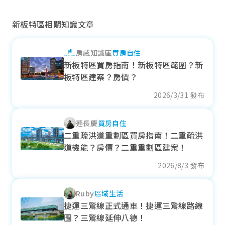
新板特區相關知識文章
房感知識庫
買房自住
土城司法園區
新板特區買房指南！新板特區範圍？新
板特區建案？房價？
近一年成交單價
--
萬元/坪
2026/3/31 發布
--
連長慶
買房自住
各季房價趨勢
二重疏洪道重劃區買房指南！二重疏洪
道機能？房價？二重重劃區建案！
2026/8/3 發布
央北重劃區
Ruby
區域生活
近一年成交單價
捷運三鶯線正式通車！捷運三鶯線路線
93.23
萬元/坪
圖？三鶯線延伸八德！