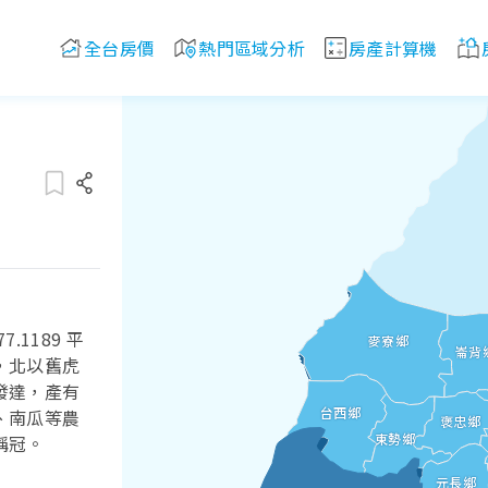
全台房價
熱門區域分析
房產計算機
1189 平
麥寮鄉
崙背
，北以舊虎
發達，產有
台西鄉
、南瓜等農
褒忠鄉
東勢鄉
稱冠。
元長鄉