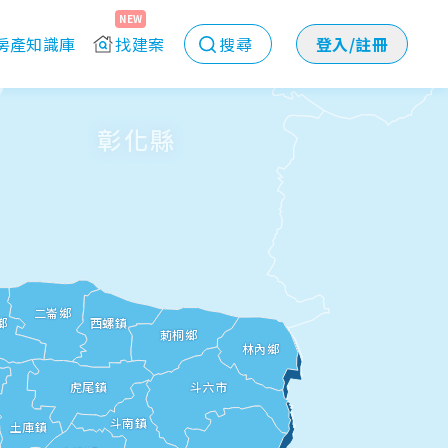
NEW
房產知識庫
找建案
搜尋
登入/註冊
彰化縣
二崙鄉
鄉
西螺鎮
莿桐鄉
林內鄉
雲林縣
虎尾鎮
斗六市
斗南鎮
土庫鎮