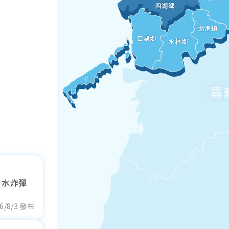
四湖鄉
北港鎮
口湖鄉
水林鄉
嘉
！水炸彈
6/8/3 發布