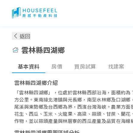
雲林縣四湖鄉房價：各季實價登錄房價趨勢
返回
雲林縣四湖鄉
基本資料
房價
買房試算
找建案
雲林縣四湖鄉介紹
「雲林縣四湖鄉」，位處於雲林縣西部沿海，面積約為 77.
方公里。東南接北港鎮與元長鄉，南至水林鄉及口湖鄉
尾溪與東勢鄉及台西鄉為界，西濱台灣海峽。農業方面
花生、西瓜、玉米、火龍果、高粱、蒜頭、甘蔗、蘭花
作物，並以蒜頭產量與林厝寮的西瓜產量及品質在海線
雲林縣四湖鄉周圍區域分析