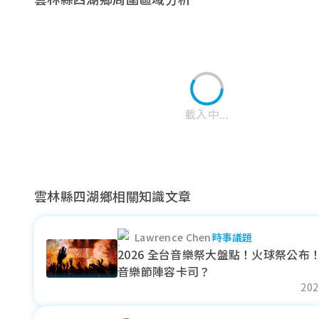
澎湖縣
載入中...
雲林縣四湖鄉相關知識文章
Lawrence Chen
時事議題
東勢鄉
台西鄉
北港鎮
2026 全台音樂祭大盤點！火球祭公布
音樂節陣容卡司？
近一年成交單價
近一年成交單價
近一年成交單價
202
--
12.17
--
萬元/坪
萬元/坪
萬元/坪
--
- 11.08%
--