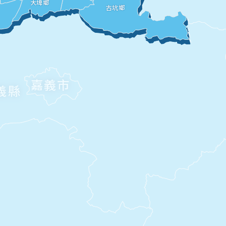
大埤鄉
古坑鄉
嘉義市
義縣