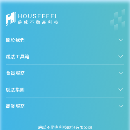
56.11
萬元/坪
- 15.91%
各季房價趨勢
關於我們
認識房感
太平區
房感工具箱
人才招募
服務條款
找建案
隱私權聲明
近一年成交單價
會員服務
購屋能力試算
隱私政策
38.02
萬元/坪
房貸試算
資訊安全政策
- 0.05%
新手上路
全台房價
聯絡我們
感感集團
會員專區
熱門區域分析
各季房價趨勢
客服信箱
房產知識庫
股感 StockFeel
成為會員
商業服務
房感 HouseFeel
安錢感 CashFeel
內容合作
保險感 INS.Feel
業務合作
檬檬商城 Lemongrocery
房感不動產科技股份有限公司