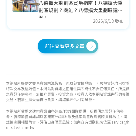
八德擴大重劃區買房指南！八德擴大重
+ 10.55%
劃區規劃？機能？八德擴大重劃區建
各季房價趨勢
案！
2026/6/18 發布
前往查看更多文章
北屯區
近一年成交單價
49.36
萬元/坪
- 9.05%
本網站所提供之交易資訊來源皆為「內政部實價登錄」，房價資訊均已排除
各季房價趨勢
特殊交易及極端值。本網站對資訊之正確性與即時性不負任何責任，所提供
之資訊僅供參考，無推介買賣、投資之意。投資人依本網站資訊進行的後續
交易，若發生損失需自行負責，請謹慎評估相關風險。
本網站所彙整之建案資訊由各建商/代銷團隊提供，所提供之資訊僅供參
考，實際銷售資訊請以各建商/代銷團隊及建案銷售現場實際資料為主，請
西屯區
謹慎查閱相關內容、評估自身購買風險；如內容有誤歡迎來信至 service@h
ousefeel.com.tw。
近一年成交單價