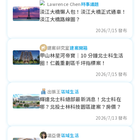
Lawrence Chen
時事議題
各季房價趨勢
淡江大橋懶人包！淡江大橋正式通車！
淡江大橋路線圖？
2026/7/15 發布
東區
建案研究室
建案開箱
近一年成交單價
甲山林星河帝寶｜10 分鐘北士科生活
37.06
萬元/坪
圈！仁義重劃區千坪指標案！
- 8.35%
2026/7/15 發布
各季房價趨勢
出張王
區域生活
輝達北士科總部最新消息！北士科在
哪？北投士林科技園區建案？房價？
西區
2026/7/13 發布
近一年成交單價
温亞倢
區域生活
40.23
萬元/坪