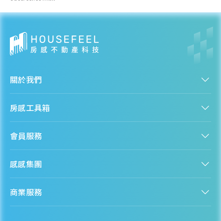
關於我們
認識房感
房感工具箱
人才招募
服務條款
找建案
隱私權聲明
會員服務
購屋能力試算
隱私政策
房貸試算
資訊安全政策
新手上路
全台房價
聯絡我們
感感集團
會員專區
熱門區域分析
客服信箱
房產知識庫
股感 StockFeel
成為會員
商業服務
房感 HouseFeel
安錢感 CashFeel
內容合作
保險感 INS.Feel