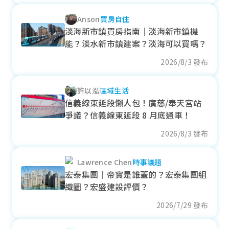
- 16.02%
Anson
買房自住
各季房價趨勢
淡海新市鎮買房指南｜淡海新市鎮機
能？淡水新市鎮建案？淡海可以買嗎？
2026/8/3 發布
大甲區
許以泓
區域生活
近一年成交單價
信義線東延段懶人包！廣慈/奉天宮站
30.28
萬元/坪
爭議？信義線東延段 8 月底通車！
+ 0.52%
2026/8/3 發布
各季房價趨勢
Lawrence Chen
時事議題
宏泰集團｜帝寶是誰蓋的？宏泰集團組
織圖？宏盛建設評價？
2026/7/29 發布