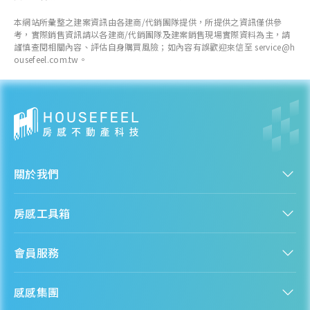
近一年成交單價
本網站所彙整之建案資訊由各建商/代銷團隊提供，所提供之資訊僅供參
32.94
萬元/坪
考，實際銷售資訊請以各建商/代銷團隊及建案銷售現場實際資料為主，請
+ 12.83%
謹慎查閱相關內容、評估自身購買風險；如內容有誤歡迎來信至 service@h
ousefeel.com.tw。
各季房價趨勢
關於我們
認識房感
房感工具箱
人才招募
服務條款
找建案
隱私權聲明
會員服務
購屋能力試算
隱私政策
房貸試算
資訊安全政策
新手上路
全台房價
聯絡我們
感感集團
會員專區
熱門區域分析
客服信箱
房產知識庫