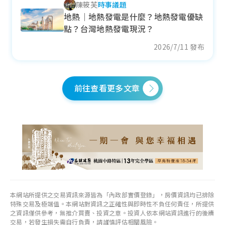
陳筱芙
時事議題
32.28
萬元/坪
地熱｜地熱發電是什麼？地熱發電優缺
- 7.66%
點？台灣地熱發電現況？
各季房價趨勢
2026/7/11 發布
前往查看更多文章
大甲區
近一年成交單價
30.28
萬元/坪
+ 0.52%
各季房價趨勢
本網站所提供之交易資訊來源皆為「內政部實價登錄」，房價資訊均已排除
特殊交易及極端值。本網站對資訊之正確性與即時性不負任何責任，所提供
外埔區
之資訊僅供參考，無推介買賣、投資之意。投資人依本網站資訊進行的後續
交易，若發生損失需自行負責，請謹慎評估相關風險。