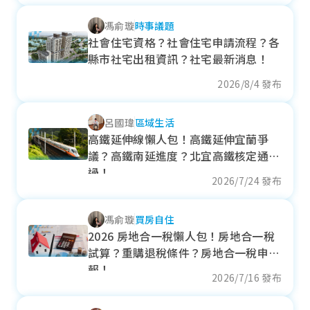
+ 20.23%
馮俞璇
時事議題
各季房價趨勢
社會住宅資格？社會住宅申請流程？各
縣市社宅出租資訊？社宅最新消息！
2026/8/4 發布
三義鄉
呂國瑋
區域生活
近一年成交單價
高鐵延伸線懶人包！高鐵延伸宜蘭爭
30.01
萬元/坪
議？高鐵南延進度？北宜高鐵核定通
- 2.25%
過！
2026/7/24 發布
各季房價趨勢
馮俞璇
買房自住
2026 房地合一稅懶人包！房地合一稅
試算？重購退稅條件？房地合一稅申
后里區
報！
2026/7/16 發布
近一年成交單價