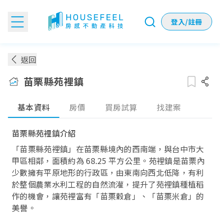
登入/註冊
苗栗縣苑裡鎮房價：各季實價登錄房價趨勢
返回
苗栗縣苑裡鎮
基本資料
房價
買房試算
找建案
苗栗縣苑裡鎮介紹
「苗栗縣苑裡鎮」在苗栗縣境內的西南端，與台中市大
甲區相鄰，面積約為 68.25 平方公里。苑裡鎮是苗栗內
少數擁有平原地形的行政區，由東南向西北低降，有利
於整個農業水利工程的自然流灌，提升了苑裡鎮種植稻
作的機會，讓苑裡富有「苗栗穀倉」、「苗栗米倉」的
美譽。