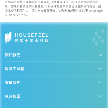
本網站所彙整之建案資訊由各建商/代銷團隊提供，所提供之資訊僅供參
考，實際銷售資訊請以各建商/代銷團隊及建案銷售現場實際資料為主，請
謹慎查閱相關內容、評估自身購買風險；如內容有誤歡迎來信至 service@h
ousefeel.com.tw。
關於我們
認識房感
房感工具箱
人才招募
服務條款
找建案
隱私權聲明
會員服務
購屋能力試算
隱私政策
房貸試算
資訊安全政策
新手上路
全台房價
聯絡我們
感感集團
會員專區
熱門區域分析
客服信箱
房產知識庫
股感 StockFeel
成為會員