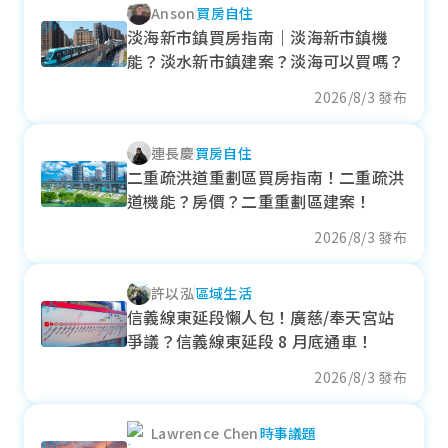
Anson
買房自住
各季房價趨勢
淡海新市鎮買房指南｜淡海新市鎮機
能？淡水新市鎮建案？淡海可以買嗎？
2026/8/3 發布
信義區
連長慶
買房自住
近一年成交單價
二重疏洪道重劃區買房指南！二重疏洪
19.1
萬元/坪
道機能？房價？二重重劃區建案！
+ 1.23%
2026/8/3 發布
各季房價趨勢
許以泓
區域生活
信義線東延段懶人包！廣慈/奉天宮站
爭議？信義線東延段 8 月底通車！
中山區
2026/8/3 發布
近一年成交單價
Lawrence Chen
時事議題
29.45
萬元/坪