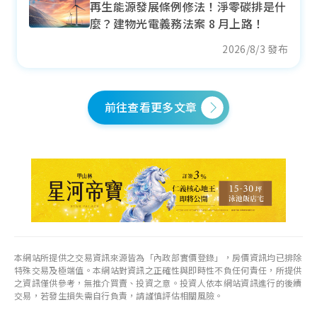
再生能源發展條例修法！淨零碳排是什
+ 5.51%
麼？建物光電義務法案 8 月上路！
各季房價趨勢
2026/8/3 發布
前往查看更多文章
瑞芳區
近一年成交單價
--
萬元/坪
--
各季房價趨勢
本網站所提供之交易資訊來源皆為「內政部實價登錄」，房價資訊均已排除
特殊交易及極端值。本網站對資訊之正確性與即時性不負任何責任，所提供
之資訊僅供參考，無推介買賣、投資之意。投資人依本網站資訊進行的後續
交易，若發生損失需自行負責，請謹慎評估相關風險。