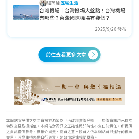
張芮瑜
區域生活
--
萬元/坪
台灣機場｜台灣機場大盤點！台灣機場
--
有哪些？台灣國際機場有幾個？
各季房價趨勢
2025/9/26 發布
前往查看更多文章
太保市
近一年成交單價
29.23
萬元/坪
- 14.21%
各季房價趨勢
本網站所提供之交易資訊來源皆為「內政部實價登錄」，房價資訊均已排除
特殊交易及極端值。本網站對資訊之正確性與即時性不負任何責任，所提供
後壁區
之資訊僅供參考，無推介買賣、投資之意。投資人依本網站資訊進行的後續
交易，若發生損失需自行負責，請謹慎評估相關風險。