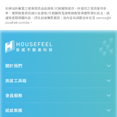
近一年成交單價
本網站所彙整之建案資訊由各建商/代銷團隊提供，所提供之資訊僅供參
--
萬元/坪
考，實際銷售資訊請以各建商/代銷團隊及建案銷售現場實際資料為主，請
--
謹慎查閱相關內容、評估自身購買風險；如內容有誤歡迎來信至 service@h
ousefeel.com.tw。
各季房價趨勢
白河區
關於我們
近一年成交單價
14.6
萬元/坪
認識房感
房感工具箱
+ 4.31%
人才招募
服務條款
找建案
各季房價趨勢
隱私權聲明
會員服務
購屋能力試算
隱私政策
房貸試算
資訊安全政策
新手上路
全台房價
聯絡我們
感感集團
會員專區
熱門區域分析
客服信箱
房產知識庫