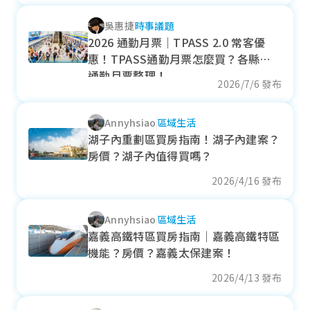
- 1.73%
吳惠捷
時事議題
各季房價趨勢
2026 通勤月票｜TPASS 2.0 常客優
惠！TPASS通勤月票怎麼買？各縣市
通勤月票整理！
2026/7/6 發布
中埔鄉
Annyhsiao
區域生活
近一年成交單價
湖子內重劃區買房指南！湖子內建案？
26.79
萬元/坪
房價？湖子內值得買嗎？
+ 11.27%
2026/4/16 發布
各季房價趨勢
Annyhsiao
區域生活
嘉義高鐵特區買房指南｜嘉義高鐵特區
機能？房價？嘉義太保建案！
鹿草鄉
2026/4/13 發布
近一年成交單價