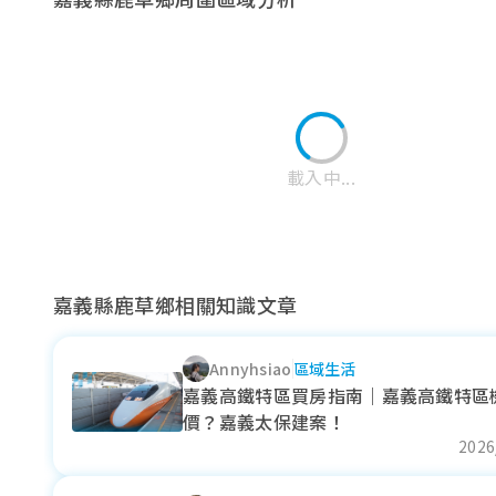
載入中...
嘉義縣鹿草鄉相關知識文章
Annyhsiao
區域生活
水上鄉
太保市
朴子市
嘉義高鐵特區買房指南｜嘉義高鐵特區
價？嘉義太保建案！
近一年成交單價
近一年成交單價
近一年成交單價
2026
29.23
--
22.57
萬元/坪
萬元/坪
萬元/坪
+ 81.37%
- 14.21%
- 34.3%