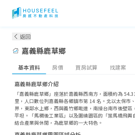
嘉義縣鹿草鄉房價：各季實價登錄房價趨勢
返回
嘉義縣鹿草鄉
基本資料
房價
買房試算
找建案
嘉義縣鹿草鄉介紹
「嘉義縣鹿草鄉」座落於嘉義縣西南方，面積約為 54.31
澎湖縣
里，人口數位列嘉義縣各鄉鎮市第 14 名。北以太保市
界，東鄰水上鄉，西與義竹鄉毗連，南接台南市後壁區
平坦。「馬稠後工業區」以及圍繞園區的「策馬橋飛輿
結合產業與休閒，為鹿草鄉的一大特色。
嘉義縣鹿草鄉周圍區域分析