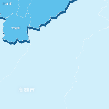
中埔鄉
大埔鄉
高雄市