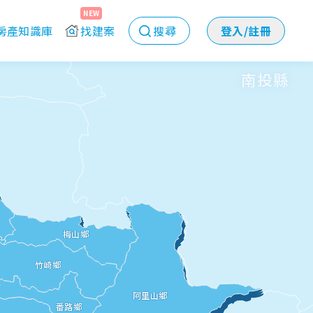
NEW
房產知識庫
找建案
搜尋
登入/註冊
南投縣
梅山鄉
竹崎鄉
阿里山鄉
番路鄉