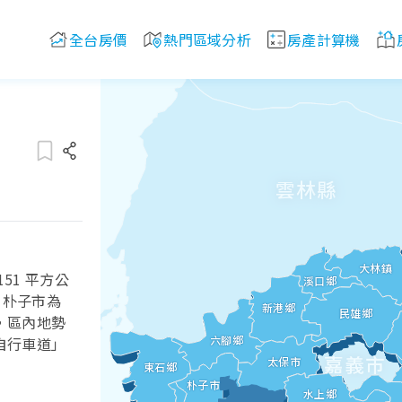
全台房價
熱門區域分析
房產計算機
雲林縣
大林鎮
51 平方公
溪口鄉
、朴子市為
新港鄉
民雄鄉
，區內地勢
六腳鄉
自行車道」
嘉義市
太保市
嘉義縣
東石鄉
朴子市
水上鄉