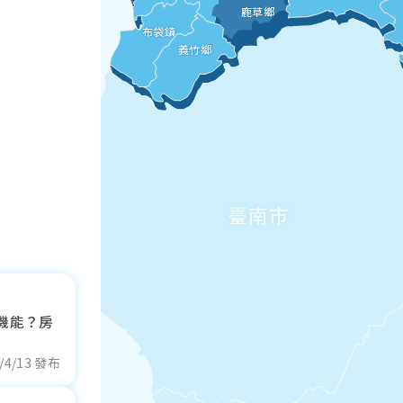
鹿草鄉
布袋鎮
義竹鄉
臺南市
機能？房
/4/13 發布