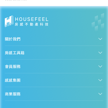
近一年成交單價
--
萬元/坪
--
各季房價趨勢
關於我們
認識房感
莿桐鄉
房感工具箱
人才招募
服務條款
找建案
隱私權聲明
近一年成交單價
會員服務
購屋能力試算
隱私政策
--
萬元/坪
房貸試算
資訊安全政策
--
新手上路
全台房價
聯絡我們
感感集團
會員專區
熱門區域分析
各季房價趨勢
客服信箱
房產知識庫
股感 StockFeel
成為會員
商業服務
房感 HouseFeel
安錢感 CashFeel
內容合作
保險感 INS.Feel