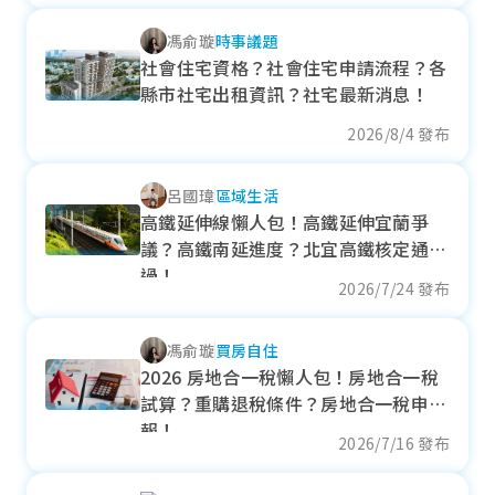
+ 0.85%
馮俞璇
時事議題
各季房價趨勢
社會住宅資格？社會住宅申請流程？各
縣市社宅出租資訊？社宅最新消息！
2026/8/4 發布
溪州鄉
呂國瑋
區域生活
近一年成交單價
高鐵延伸線懶人包！高鐵延伸宜蘭爭
22.72
萬元/坪
議？高鐵南延進度？北宜高鐵核定通
- 0.74%
過！
2026/7/24 發布
各季房價趨勢
馮俞璇
買房自住
2026 房地合一稅懶人包！房地合一稅
試算？重購退稅條件？房地合一稅申
名間鄉
報！
2026/7/16 發布
近一年成交單價