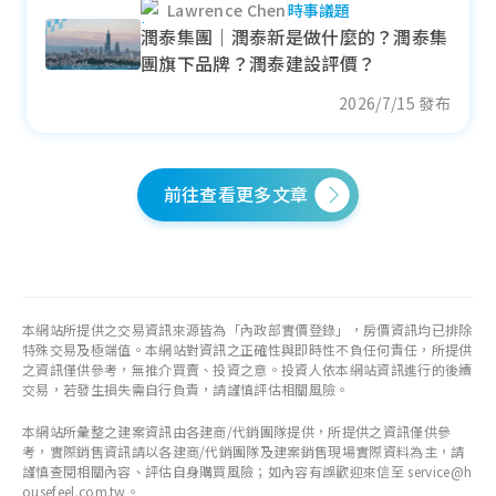
Lawrence Chen
時事議題
8.97
萬元/坪
潤泰集團｜潤泰新是做什麼的？潤泰集
+ 5.78%
團旗下品牌？潤泰建設評價？
各季房價趨勢
2026/7/15 發布
前往查看更多文章
竹山鎮
近一年成交單價
20.62
萬元/坪
- 3.69%
本網站所提供之交易資訊來源皆為「內政部實價登錄」，房價資訊均已排除
各季房價趨勢
特殊交易及極端值。本網站對資訊之正確性與即時性不負任何責任，所提供
之資訊僅供參考，無推介買賣、投資之意。投資人依本網站資訊進行的後續
交易，若發生損失需自行負責，請謹慎評估相關風險。
本網站所彙整之建案資訊由各建商/代銷團隊提供，所提供之資訊僅供參
考，實際銷售資訊請以各建商/代銷團隊及建案銷售現場實際資料為主，請
林內鄉
謹慎查閱相關內容、評估自身購買風險；如內容有誤歡迎來信至 service@h
ousefeel.com.tw。