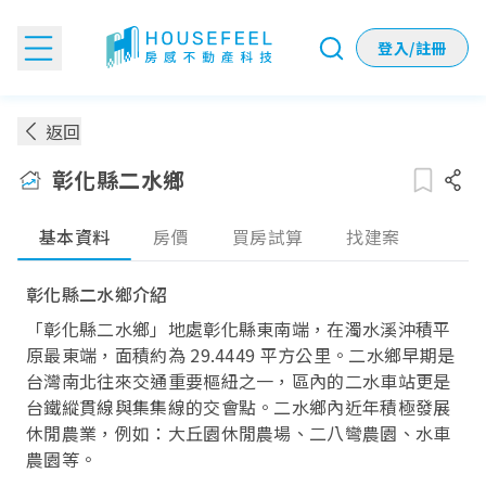
登入/註冊
彰化縣二水鄉房價：各季實價登錄房價趨勢
返回
彰化縣二水鄉
基本資料
房價
買房試算
找建案
彰化縣二水鄉介紹
「彰化縣二水鄉」地處彰化縣東南端，在濁水溪沖積平
原最東端，面積約為 29.4449 平方公里。二水鄉早期是
台灣南北往來交通重要樞紐之一，區內的二水車站更是
台鐵縱貫線與集集線的交會點。二水鄉內近年積極發展
休閒農業，例如：大丘園休閒農場、二八彎農園、水車
農園等。