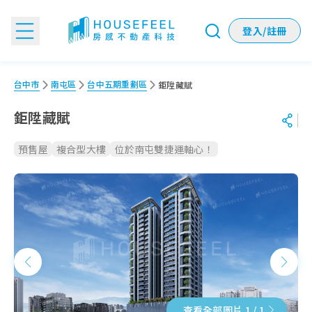
登入/註冊
鉅陞藏賦：建案特色、生活機能、付款比例一次看！
台中市
南屯區
台中五期重劃區
鉅陞藏賦
鉅陞藏賦
預售屋
複合型大樓
位於南屯雙捷運軸心！
查看全部圖片 1 / 1