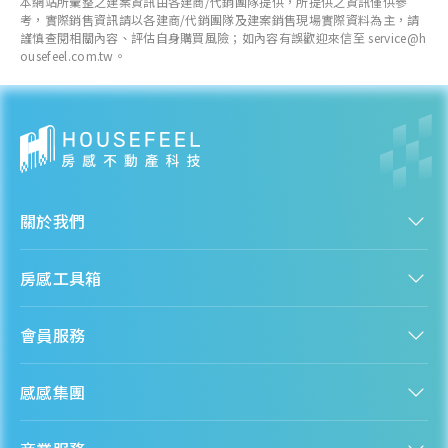
本網站所彙整之建案資訊由各建商/代銷團隊提供，所提供之資訊僅供參
考，實際銷售資訊請以各建商/代銷團隊及建案銷售現場實際資料為主，請
謹慎查閱相關內容、評估自身購買風險；如內容有誤歡迎來信至 service@h
ousefeel.com.tw。
關於我們
認識房感
房感工具箱
人才招募
服務條款
找建案
隱私權聲明
會員服務
購屋能力試算
隱私政策
房貸試算
資訊安全政策
新手上路
全台房價
聯絡我們
感感集團
會員專區
熱門區域分析
客服信箱
房產知識庫
股感 StockFeel
成為會員