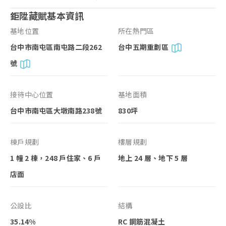
鉅陞藏賦基本資訊
基地位置
所在熱門區
台中市南屯區南屯路二段262
台中五期重劃區
號
接待中心位置
基地面積
台中市南屯區大墩南路238號
830坪
棟戶規劃
樓層規劃
1 幢 2 棟，248 戶住家、6 戶
地上 24 層、地下 5 層
店面
公設比
結構
35.14%
RC 鋼筋混凝土