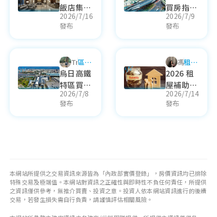
飯店集
買房指南
息！
2026/7/16
2026/7/9
團！萬豪
｜台中13
發布
發布
集團飯店
期機能？
有哪些？
13期建
板橋馥華
案？13期
Trista
區域
馮俞璇
租屋
艾美酒店
重劃區可
生活
知識
烏日高鐵
2026 租
盛大開
以買嗎？
特區買房
屋補助懶
幕！
2026/7/8
2026/7/14
指南｜烏
人包！租
發布
發布
日高鐵特
屋補助資
區規劃？
格？租補
台中高鐵
條件？租
站機能？
金補貼何
烏日建
時入帳？
案！
本網站所提供之交易資訊來源皆為「內政部實價登錄」，房價資訊均已排除
特殊交易及極端值。本網站對資訊之正確性與即時性不負任何責任，所提供
之資訊僅供參考，無推介買賣、投資之意。投資人依本網站資訊進行的後續
交易，若發生損失需自行負責，請謹慎評估相關風險。