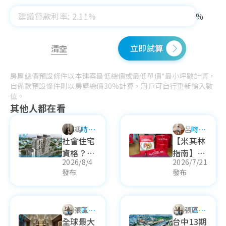
%
立即試算
清空
房屋總價預設條件以本建案最低總價或最低單價*最小坪數計算，
自備款預設條件則以房屋總價30%計算，用戶可自行重新輸入數
值。
其他人都在看
馮俞璇
時事
呂國瑋
時事
議題
議題
社會住宅
【米其林
資格？社
指南】
2026/8/4
2026/7/21
會住宅申
2026 米
發布
發布
請流程？
其林餐廳
各縣市社
名單！星
宅出租資
級餐廳地
張芮瑜
區域
張芮瑜
區域
訊？社宅
圖看這
生活
生活
全球最大
台中13期
最新消
邊！