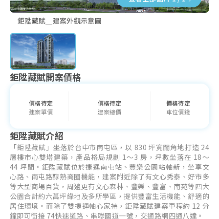
鉅陞藏賦＿建案外觀示意圖
鉅陞藏賦開案價格
價格待定
價格待定
價格待定
建案單價
建案總價
車位價錢
鉅陞藏賦介紹
「鉅陞藏賦」坐落於台中市南屯區，以 830 坪寬闊角地打造 24
層樓市心雙塔建築，產品格局規劃 1～3 房，坪數坐落在 18～
44 坪間。鉅陞藏賦位於捷運南屯站、豐樂公園站軸新，坐享文
心路、南屯路醇熟商圈機能，建案附近除了有文心秀泰、好市多
等大型商場百貨，周邊更有文心森林、豐樂、豐富、南苑等四大
公園合計約六萬坪綠地及多所學區，提供豐富生活機能、舒適的
居住環境。而除了雙捷運軸心家持，鉅陞藏賦建案車程約 12 分
鐘即可銜接 74快速道路、串聯國道一號，交通路網四通八達。