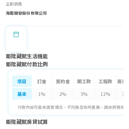
企劃銷售
海鉅開發股份有限公司
鉅陞藏賦生活機能
鉅陞藏賦付款比例
項目
訂金
簽約金
開工款
工程款
房屋
基本
1%
2%
5%
12%
75
付款內容可能依建案情況、不同房型有所差異，請依照現場提
鉅陞藏賦房貸試算