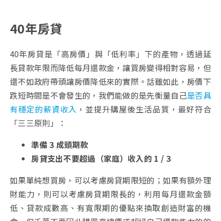
40年房貸
40年房貸是「高房價」與「低利率」下的產物，透過延
長貸款年限而降低每月還款金，讓買房變得相對容易，但
還不如政府帶頭讓房價降低來的實際。話雖如此，房價下
跌短時間是不會發生的，我們能做的是先衡量自己
是否具
有穩定的薪資收入
，並提升購屋後生活品質，最好符合
「三三原則」：
準備 3 成頭期款
房貸支出不要超過（家庭）收入的 1 / 3
如果單純想買房，可以考慮房貸期限短的；如果有額外理
財能力，則可以考慮房貸期限長的，利用每月還款金額
低、貸款成數高、有寬限期的優點來換取創造財富的機