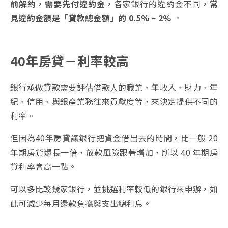
前解約
，
需要先付違約金
，各家銀行的違約金不同，
常
見違約金額是「貸款總金額」的 0.5% ~ 2%
。
40年房貸－利率較高
銀行承做貸款需要評估借款人的職業、年收入、財力、年
紀、信用、與銀產業務往來貢獻度等，來決定提供不同的
利率。
但因為40年房貸讓銀行把資金借出去的時間，比一般 20
年期房貸還長一倍，放款風險跟著增加，所以 40 年期房
貸利率會高一點。
可以多比較幾家銀行，並挑選利率較低的銀行來申辦，如
此可減少每月還款負擔與支出總利息。