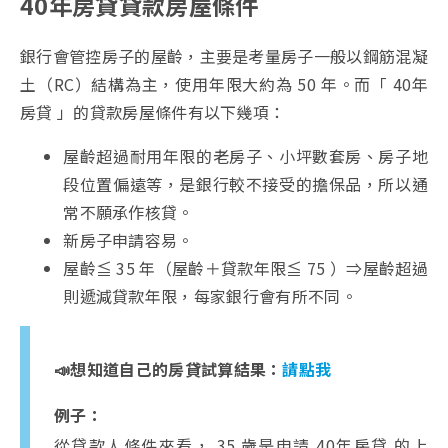
40年房貸貸款房屋條件
銀行會管控房子的屋齡，主要是考量房子一般以鋼筋混凝
土（RC）結構為主，使用年限大約為 50 年。而「 40年
房貸 」的貸款房屋條件有以下幾項：
屋齡超過耐用年限的老房子、小坪數套房、房子地
段位置偏遠等，是銀行較不接受的擔保品，所以通
常不願承作核貸。
新房子申請容易。
屋齡≦ 35 年（屋齡＋貸款年限≦ 75 ）⇒屋齡超過
則遞減貸款年限，每家銀行會有所不同。
📣想知道自己的房貸試算結果：
請點我
例子：
從貸款人條件來看， 35 歲是申請 40年房貸 的上