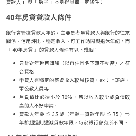
貸款人 」與「 房子 」本身得具備一定條件：
40年房貸貸款人條件
銀行會管控貸款人年齡，主要是考量貸款人與銀行的往來
關係、信用評比、穩定收入、可工作時間與退休年紀。而
「 40年房貸 」的貸款人條件有以下幾個：
只針對年輕
首購族
（以自住且名下無不動產）才符
合資格。
申貸人有穩定的薪資收入較易核貸，ex：上班族、
軍公教人員等。
月負債比必須小於 70% ，所以收入較少或負債較
高的人不好申請。
貸款人年齡 ≦ 35 歲（年齡＋貸款年限 ≦ 75 ）⇒
年齡超過則遞減貸款年限，每家銀行會有所不同。