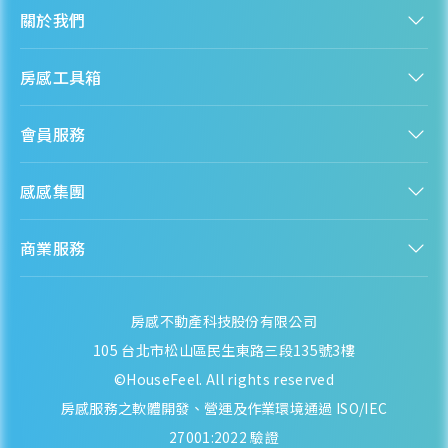
關於我們
認識房感
房感工具箱
人才招募
服務條款
找建案
隱私權聲明
會員服務
購屋能力試算
隱私政策
房貸試算
資訊安全政策
新手上路
全台房價
聯絡我們
感感集團
會員專區
熱門區域分析
客服信箱
房產知識庫
股感 StockFeel
成為會員
商業服務
房感 HouseFeel
安錢感 CashFeel
內容合作
保險感 INS.Feel
業務合作
檬檬商城 Lemongrocery
房感不動產科技股份有限公司
105 台北市松山區民生東路三段135號3樓
©HouseFeel. All rights reserved
房感服務之軟體開發、營運及作業環境通過 ISO/IEC
27001:2022 驗證