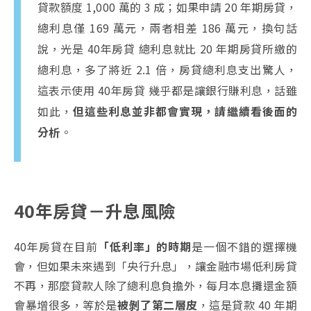
貸款額度 1,000 萬的 3 成；如果申請 20 年期房貸，
總利息僅 169 萬元，兩者相差 186 萬元，換句話
說，光是 40年房貸 總利息就比 20 年期房貸所繳的
總利息，多了將近 2.1 倍，房貸總利息支出驚人，
這表示使用 40年房貸 幾乎都是讓銀行賺利息，話雖
如此，
但這些利息並非都會實現，請繼續看後面的
分析
。
40年房貸－升息風險
40年房貸在目前
「低利率」的時期
是一個不錯的選擇機
會，但如果未來遇到「央行升息」，讓金融市場低利房貸
不再，那麼貸款人除了總利息負擔外，每月本息攤還金額
會暴增很多，等於是
被剝了第二層皮
，這是貸款 40 年期