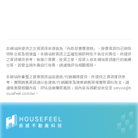
本網站所提供之交易資訊來源皆為「內政部實價登錄」，房價資訊均已排除
特殊交易及極端值。本網站對資訊之正確性與即時性不負任何責任，所提供
之資訊僅供參考，無推介買賣、投資之意。投資人依本網站資訊進行的後續
交易，若發生損失需自行負責，請謹慎評估相關風險。
本網站所彙整之建案資訊由各建商/代銷團隊提供，所提供之資訊僅供參
考，實際銷售資訊請以各建商/代銷團隊及建案銷售現場實際資料為主，請
謹慎查閱相關內容、評估自身購買風險；如內容有誤歡迎來信至 service@h
ousefeel.com.tw。