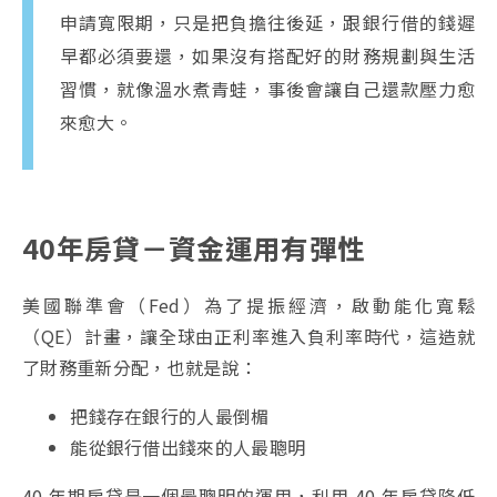
申請寬限期，只是把負擔往後延，跟銀行借的錢遲
早都必須要還，如果沒有搭配好的財務規劃與生活
習慣，就像溫水煮青蛙，事後會讓自己還款壓力愈
來愈大。
40年房貸－資金運用有彈性
美國聯準會（Fed）為了提振經濟，啟動能化寬鬆
（QE）計畫，讓全球由正利率進入負利率時代，這造就
了財務重新分配，也就是說：
把錢存在銀行的人最倒楣
能從銀行借出錢來的人最聰明
40 年期房貸是一個最聰明的運用，利用 40 年房貸降低