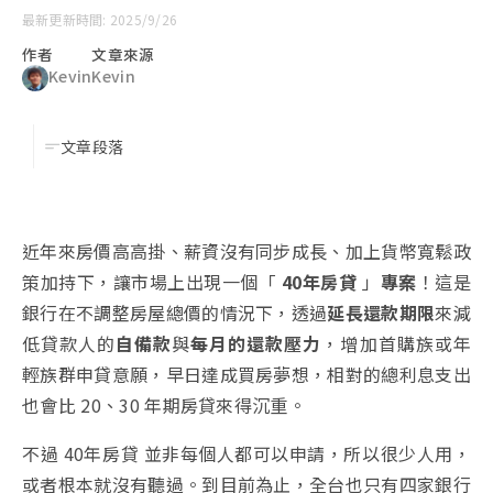
最新更新時間: 2025/9/26
作者
文章來源
Kevin
Kevin
文章段落
近年來房價高高掛、薪資沒有同步成長、加上貨幣寬鬆政
策加持下，讓市場上出現一個「
40年房貸
」
專案
！這是
銀行在不調整房屋總價的情況下，透過
延長還款期限
來減
低貸款人的
自備款
與
每月的還款壓力
，增加首購族或年
輕族群申貸意願，早日達成買房夢想，相對的總利息支出
也會比 20、30 年期房貸來得沉重。
不過 40年房貸 並非每個人都可以申請，所以很少人用，
或者根本就沒有聽過。到目前為止，全台也只有四家銀行