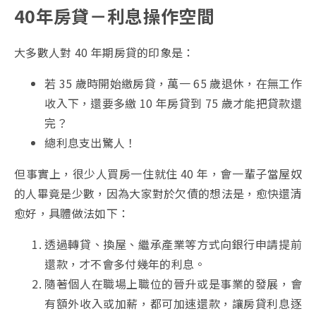
40年房貸－利息操作空間
大多數人對 40 年期房貸的印象是：
若 35 歲時開始繳房貸，萬一 65 歲退休，在無工作
收入下，還要多繳 10 年房貸到 75 歲才能把貸款還
完？
總利息支出驚人！
但事實上，很少人買房一住就住 40 年，會一輩子當屋奴
的人畢竟是少數，因為大家對於欠債的想法是，愈快還清
愈好，具體做法如下：
透過轉貸、換屋、繼承產業等方式向銀行申請提前
還款，才不會多付幾年的利息。
隨著個人在職場上職位的晉升或是事業的發展，會
有額外收入或加薪，都可加速還款，讓房貸利息逐