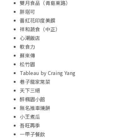
雙月食品（青島東路）
胖塔可
番紅花印度美饌
祥和蔬食（中正）
心潮飯店
軟食力
蘇來傳
松竹園
Tableau by Craing Yang
巷子龍家常菜
天下三絕
醉楓園小館
無名推車燒餅
小王煮瓜
吾旺再季
一甲子餐飲