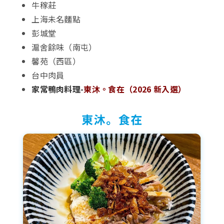
牛稼莊
上海未名麵點
彭城堂
滬舍餘味（南屯）
馨苑（西區）
台中肉員
家常鴨肉料理-
東沐。食在（2026 新入選）