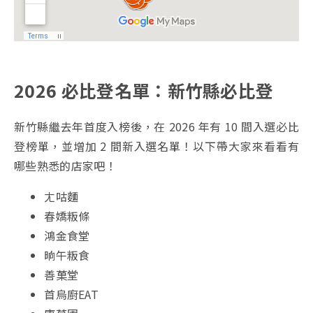
2026 必比登名單：新竹縣必比登
新竹縣繼去年首度入榜後，在 2026 年有 10 間入選必比
登榜單，並增加 2 間新入選名單！以下帶大家來看看有
哪些熟悉的店家吧！
ㄤ咕麵
春嬌粄條
鴻金食堂
晌午粄食
善菓堂
首烏廚EAT