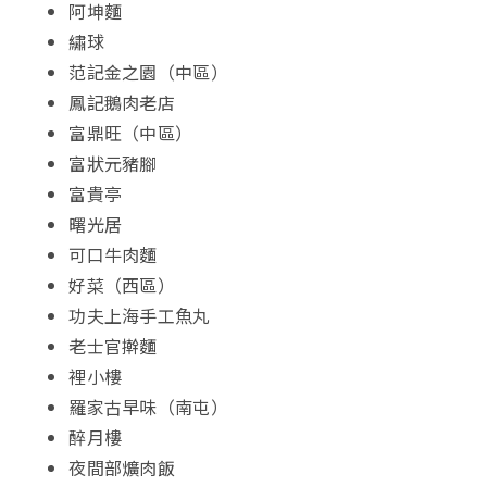
阿坤麵
繡球
范記金之園（中區）
鳳記鵝肉老店
富鼎旺（中區）
富狀元豬腳
富貴亭
曙光居
可口牛肉麵
好菜（西區）
功夫上海手工魚丸
老士官擀麵
裡小樓
羅家古早味（南屯）
醉月樓
夜間部爌肉飯