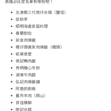
高雄必比登名單有哪些吧！
北港蔡三代筒仔米糕（鹽埕）
菜粽李
昭明海產家庭料理
春蘭割包
前金肉燥飯
橋仔頭黃家肉燥飯（橋頭）
貳哥食堂
侯記鴨肉飯
秀明豬心冬粉
湖東牛肉館
弘記肉燥飯舖
阿香的廚房
舊市羊肉（岡山）
良佳豬腳
廖記米糕