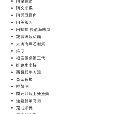
阿星鹹粥
阿文米粿
阿興虱目魚
阿美飯店
田媽媽 長盈海味屋
誠實鍋燒意麵
大勇街無名鹹粥
添厚
福泰飯桌第三代
好農家米糕
西羅殿牛肉湯
黃家蝦捲
吃麵吧
開元紅燒土魠魚羹
蓮霧腳羊肉湯
落成米糕