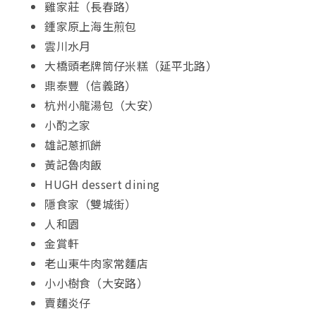
雞家莊（長春路）
鍾家原上海生煎包
雲川水月
大橋頭老牌筒仔米糕（延平北路）
鼎泰豐（信義路）
杭州小龍湯包（大安）
小酌之家
雄記蔥抓餅
黃記魯肉飯
HUGH dessert dining
隱食家（雙城街）
人和園
金賞軒
老山東牛肉家常麵店
小小樹食（大安路）
賣麵炎仔