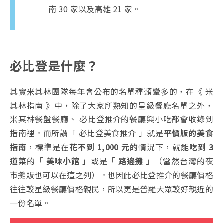
南 30 家以及高雄 21 家。
必比登是什麼？
其實米其林團隊每年會公布的名單種類蠻多的，在《 米
其林指南 》中，除了大家所熟知的星級餐廳名單之外，
米其林餐盤餐廳、 必比登推介的餐廳與小吃都會收錄到
指南裡。而所謂「 必比登美食推介 」就是
平價版的美食
指南
，標準是在
花不到 1,000 元的
情況下，就能
吃到 3
道菜
的
「 美味小館 」
或是
「 路邊攤 」
（當然台灣的夜
市攤販也可以在這之列）。也因此必比登推介的餐廳價格
往往較星級餐廳價格親民，所以更是普羅大眾較好親近的
一份名單。