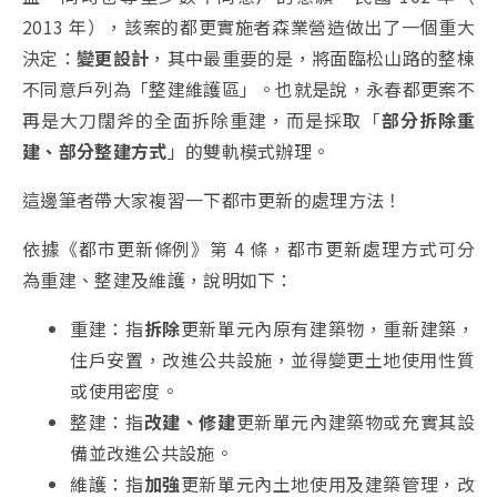
2013 年），該案的都更實施者森業營造做出了一個重大
決定：
變更設計
，其中最重要的是，將面臨松山路的整棟
不同意戶列為「整建維護區」。也就是說，永春都更案不
再是大刀闊斧的全面拆除重建，而是採取「
部分拆除重
建、部分整建方式
」的雙軌模式辦理。
這邊筆者帶大家複習一下都市更新的處理方法！
依據《都市更新條例》第 4 條，都市更新處理方式可分
為重建、整建及維護，說明如下：
重建：指
拆除
更新單元內原有建築物，重新建築，
住戶安置，改進公共設施，並得變更土地使用性質
或使用密度。
整建：指
改建、修建
更新單元內建築物或充實其設
備並改進公共設施。
維護：指
加強
更新單元內土地使用及建築管理，改