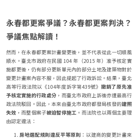
永春都更案爭議？永春都更案判決？
爭議焦點解讀！
然而，在永春都更案計畫變更後，並不代表從此一切順風
順水。臺北市政府在民國 104 年（2015 年）准予核定實
施都更後，仍有部分更新單元內的部分土地及建築物對於
變更計畫案內容不服，因此提起了行政訴訟。結果，臺北
高等行政法院以《104年度訴字第439號》
撤銷了原先准
予核定實施的行政處分
，而臺北市政府上訴後亦遭最高行
政法院駁回。因此，本來由臺北市政府都發局核發的
建照
失效
，而整個案子
被迫暫停施工
。而法院也以兩個主要理
由認定違法：
房地選配規則違反平等原則
：以建商的變更計畫來