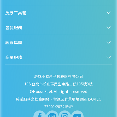
認識房感
房感工具箱
人才招募
服務條款
找建案
隱私權聲明
會員服務
購屋能力試算
隱私政策
房貸試算
資訊安全政策
新手上路
全台房價
聯絡我們
感感集團
會員專區
熱門區域分析
客服信箱
房產知識庫
股感 StockFeel
成為會員
商業服務
房感 HouseFeel
安錢感 CashFeel
內容合作
保險感 INS.Feel
業務合作
檬檬商城 Lemongrocery
房感不動產科技股份有限公司
105 台北市松山區民生東路三段135號3樓
©HouseFeel. All rights reserved
房感服務之軟體開發、營運及作業環境通過 ISO/IEC
27001:2022 驗證