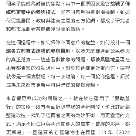
個案子能成為討論的焦點？其中一個原因就是它
挑戰了傳
統都更案中的參與模式
，從不同意戶的進退場機制，到如
何促進居民、政府與建商之間的三方協調，都成了研究者
和都市規劃者茶餘飯後討論的熱點。
在這個過程中，如何保障不同意戶的權益，如何設計一個
讓各方都有表達權的參與機制
，以及怎麼樣達到公民參與
的真正落實——這些看似抽象的問題，都被具體地呈現在
永春都更案的推動過程中。對於其他都更計畫而言，這裡
就像是一個實驗場，每一次討論、每一個協商過程，都將
成為未來都市更新中可供借鑑的寶貴經驗。
永春都更案成功的關鍵之一，就在於它運用了「
雙軌並
行
」的策略—既有全面拆除重建的全新開發，也允許局部
整建改造，找到了這兩者之間的微妙平衡，用更靈活的方
式，滿足不同住戶與利害關係人的需求。曾經的那座「都
更孤島」－整建區的老舊建物也在民國 113 年（2024