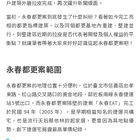
戶建築外牆拉皮完成，再次躍升新聞版面。
當初，永春都更案到底發生了什麼糾紛？看著如今完工亮
相的都更指標建築，以及同個都更基地內重建、整建並
行，到整建區近期的拉皮是否代表著開發及個人權益的平
衡點？就讓筆者帶著大家來好好認識這起永春都更案吧！
永春都更案範圍
永春都更案的地理位置十分便利，位於臺北市信義區忠孝
東路、松山路交叉路口的黃金地段，鄰近板南線永春捷運
站5號出口。而永春都更案隔壁的建案「永春EAT」完工
於民國 94 年（2005 年），是早期相當知名的捷運共構
宅，也是流行天后蔡依林的起家厝，更曾因為其地點優
勢，創下捷運宅揭露最高單價紀錄。