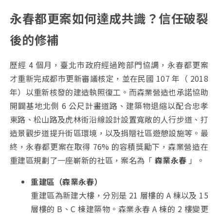
永春都更案如何達成共識？信任破裂
後的修補
歷經 4 個月，臺北市政府經過跨部門協調，永春都更案
才重新完成都市更新審議核定，並在民國 107 年（ 2018
年）以重新核發的建造執照復工。而森業營造也承諾協助
開闢基地北側 6 公尺計畫道路、建築物退縮以配合忠孝
東路、松山路及虎林街沿線設計設置寬敞的人行步道、打
造景觀步道提升街區環境，以及捐贈社區遊憩設施等。最
終，永春都更案在取得 76% 的容積獎勵下，森業營造在
重建區規劃了一座嶄新的社區，案名為「
森業永春
」。
重建區（森業永春）
重建區為新建大樓，分別是 21 層樓的 A 棟以及 15
層樓的 B、C 棟建築物。森業永春 A 棟的 2 樓變更