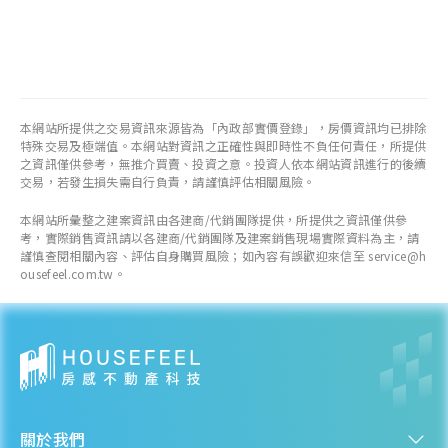
本網站所提供之交易資訊來源皆為「內政部實價登錄」，房價資訊均已排除
特殊交易及極端值。本網站對資訊之正確性與即時性不負任何責任，所提供
之資訊僅供參考，無推介買賣、投資之意。投資人依本網站資訊進行的後續
交易，若發生損失需自行負責，請謹慎評估相關風險。
本網站所彙整之建案資訊由各建商/代銷團隊提供，所提供之資訊僅供參
考，實際銷售資訊請以各建商/代銷團隊及建案銷售現場實際資料為主，請
謹慎查閱相關內容、評估自身購買風險；如內容有誤歡迎來信至 service@h
ousefeel.com.tw。
關於我們