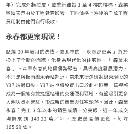
年）完成外牆拉皮，並重新鋪設 1 至 4 樓的樓梯，森業
營造表示由於工程延宕影響，工料價格上漲後的千萬工程
費用將由他們自行吸收。
永春都更案現況！
歷經 20 年歲月的洗禮，臺北市的「 永春都更案 」終於
換上了全新的面貌，化身為現代化的住宅區—「 森業永
春 」。森業永春的地段優勢顯著，具備高度發展潛力，
不只是與板南線永春站鄰近，當未來捷運環狀線東環段的
Y37 站通車後，Y37 站也將設置出口於此社區旁，這裡將
成為一個擁有雙捷運樞紐的交通便利區域，有望吸引更多
人潮與資本進駐，形成新的商業與住宅聚落。因此，森業
永春自完工 3 年以來的銷售成績十分亮眼，近一年成交
均價來到 143.22 萬／坪，歷史最高價更創下每坪
165.69 萬。