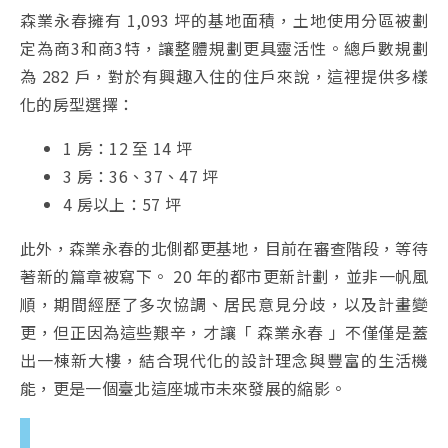
森業永春擁有 1,093 坪的基地面積，土地使用分區被劃
定為商3和商3特，讓整體規劃更具靈活性。總戶數規劃
為 282 戶，對於有興趣入住的住戶來說，這裡提供多樣
化的房型選擇：
1 房：12 至 14 坪
3 房：36、37、47 坪
4 房以上：57 坪
此外，森業永春的北側都更基地，目前在審查階段，等待
著新的篇章被寫下。 20 年的都市更新計劃，並非一帆風
順，期間經歷了多次協調、居民意見分歧，以及計畫變
更，但正因為這些艱辛，才讓「 森業永春 」不僅僅是蓋
出一棟新大樓，結合現代化的設計理念與豐富的生活機
能，更是一個臺北這座城市未來發展的縮影。