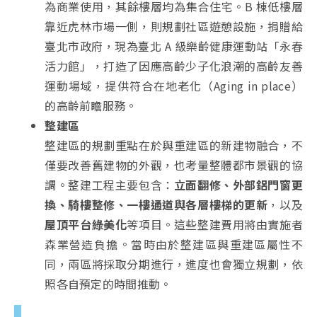
為商業使用，其餘樓層均為集合住宅。B 棟低樓層
靠近虎林市場一側，則規劃社區遊憩設施，捐贈給
臺北市政府，現為臺北 A 級樂齡健康運動站「永春
活力館」，打造了因應高齡少子化浪潮的高齡友善
運動場域，提供符合在地老化（Aging in place）
的高齡前瞻服務。
整建區
整建區的規劃重點在於與重建區的新建物融合，不
僅要改善舊建物的外觀，也考量整體都市景觀的協
調。整建工程主要包含：
立面翻修、外部鋁門窗更
換、騎樓整修、一樓通道與各層樓梯的更新
，以及
屋頂平台綠美化
等項目。這些整建費用將由實施者
森業營造負擔。當時由於整建區與重建區屬性不
同，兩區將採取分期進行，進度也會獨立規劃，依
照各自預定的時間推動。