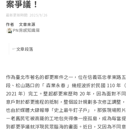
案爭議！
最新更新時間: 2025/9/26
作者
文章來源
PN
房感知識庫
文章段落
作為臺北市著名的都更案件之一，位在信義區忠孝東路五
段、松山路口的「 森業永春 」幾經波折於民國 110 年（
2021 年）完工。整起都更案歷時 20 年，因為面對不同
意戶對於都更進程的抵制，整個設計規劃多次修正調整，
也由於媒體大肆報導「史上最牛釘子戶」，那張現場照片
－老舊民宅被高聳的工地包夾得像一座孤島，成為每當提
到都更爭議就浮現民眾腦海的畫面。近日，又因為不同意