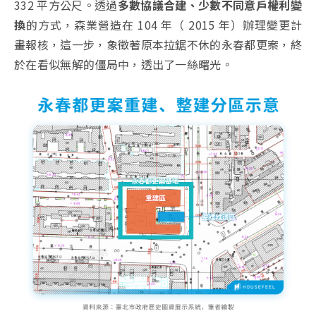
332 平方公尺。透過
多數協議合建、少數不同意戶權利變
換
的方式，森業營造在 104 年（ 2015 年）辦理變更計
畫報核，這一步，象徵著原本拉鋸不休的永春都更案，終
於在看似無解的僵局中，透出了一絲曙光。