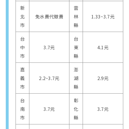
新
雲
北
免水費代徵費
林
1.33~3.7元
市
縣
台
台
中
3.7元
東
4.1元
市
縣
嘉
澎
義
2.2~3.7元
湖
2.9元
市
縣
台
彰
南
3.7元
化
3.7元
市
縣