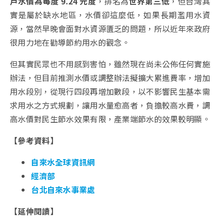
戶水價為每度 9.24 元度
，排名為
世界第三低
，但台灣其
實是屬於缺水地區，水價卻這麼低，如果長期濫用水資
源，當然早晚會面對水資源匱乏的問題，所以近年來政府
很用力地在勸導節約用水的觀念。
但其實民眾也不用感到害怕，雖然現在尚未公佈任何實施
辦法，但目前推測水價或調整辦法擬擴大累進費率，增加
用水段別，從現行四段再增加數段，以不影響民生基本需
求用水之方式規劃，讓用水量愈高者，負擔較高水費，調
高水價對民生節水效果有限，產業端節水的效果較明顯。
【參考資料】
自來水全球資訊網
經濟部
台北自來水事業處
【延伸閱讀】