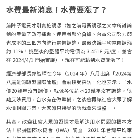
水費最新消息！水費要漲了？
前陣子電費才剛實施調漲（如之前電費調漲之文章所討論
到的考量了政府補助、使用者部分負擔、台電公司努力節
省成本的三個方向進行電價調整，最後決議平均電價調漲
約 11%！挑整後的整體平均電價為 3.4518 元/度，並會
在 2024/4/1 開始實施），現在可能輪到水費調漲了！
經濟部部長郭智輝在今年（2024 年）八月出席「2024第
八屆能源轉型國際論壇」會前接受採訪，他也表示：「水
價20幾年沒有調價，就像各位薪水20幾年沒有調整，很
難反映費用，台水有在做準備，之後會再讓社會大眾了解
水價相關方案，大家如果接受的話就會來調整」。
其實，改變社會大眾的習慣才是解決用水問題的根本方
法！根據國際水協會（IWA）調查，
2021 年台灣平均家