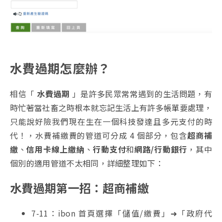
水費過期怎麼辦？
相信「
水費過期
」是許多民眾常常遇到的生活問題，有
時忙著當社畜之時根本就忘記生活上有許多帳單要處理，
只能說好險我們現在生在一個科技發達且多元支付的時
代！，水費補繳費的管道可分成 4 個部分，包含
超商補
繳
、
信用卡線上繳納
、
行動支付
和
網路/行動銀行
，其中
個別的適用管道不太相同，詳細整理如下：
水費過期第一招：超商補繳
7-11：ibon 首頁選擇「儲值/繳費」➜「政府代