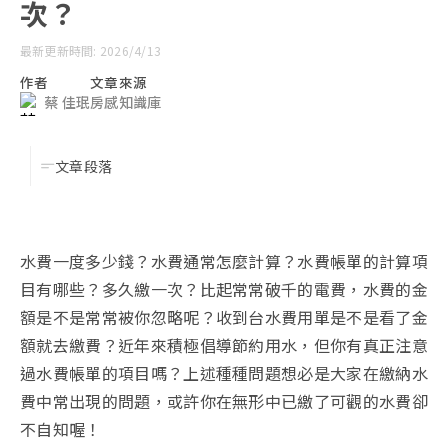
次？
最新更新時間: 2026/4/13
作者
文章來源
蔡 佳珉
房感知識庫
文章段落
水費一度多少錢？水費通常怎麼計算？水費帳單的計算項
目有哪些？多久繳一次？比起常常破千的電費，水費的金
額是不是常常被你忽略呢？收到台水費用單是不是看了金
額就去繳費？近年來積極倡導節約用水，但你有真正注意
過水費帳單的項目嗎？上述種種問題想必是大家在繳納水
費中常出現的問題，或許你在無形中已繳了可觀的水費卻
不自知喔！