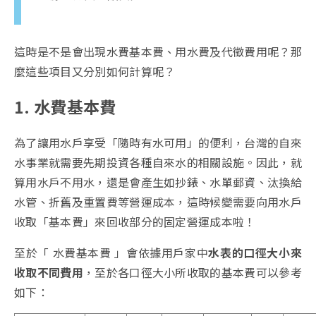
這時是不是會出現水費基本費、用水費及代徵費用呢？那
麼這些項目又分別如何計算呢？
1. 水費基本費
為了讓用水戶享受「隨時有水可用」的便利，台灣的自來
水事業就需要先期投資各種自來水的相關設施。因此，就
算用水戶不用水，還是會產生如抄錶、水單郵資、汰換給
水管、折舊及重置費等營運成本，這時候變需要向用水戶
收取「基本費」來回收部分的固定營運成本啦！
至於「 水費基本費 」會依據用戶家中
水表的口徑大小來
收取不同費用
，至於各口徑大小所收取的基本費可以參考
如下：