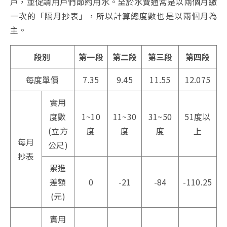
戶，並促請用戶們節約用水。至於水費通常是以兩個月繳
一次的「隔月抄表」，所以計算總度數也是以兩個月為
主。
段別
第一段
第二段
第三段
第四段
每度單價
7.35
9.45
11.55
12.075
實用
度數
1~10
11~30
31~50
51度以
(立方
度
度
度
上
每月
公尺)
抄表
累進
差額
0
-21
-84
-110.25
(元)
實用