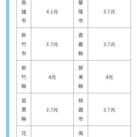
高
基
雄
4.1元
隆
3.7元
市
市
新
嘉
竹
3.7元
義
3.7元
市
縣
新
屏
竹
4元
東
4元
縣
縣
苗
桃
栗
3.7元
園
3.7元
縣
市
花
南