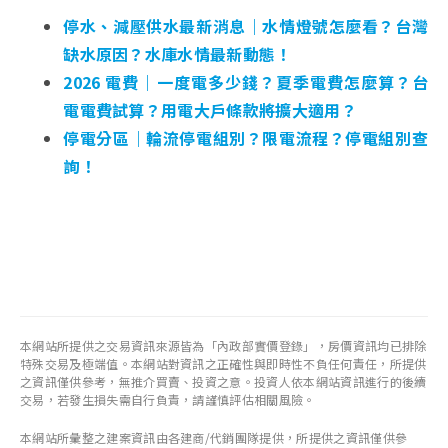
停水、減壓供水最新消息｜水情燈號怎麼看？台灣
缺水原因？水庫水情最新動態！
2026 電費｜一度電多少錢？夏季電費怎麼算？台
電電費試算？用電大戶條款將擴大適用？
停電分區｜輪流停電組別？限電流程？停電組別查
詢！
本網站所提供之交易資訊來源皆為「內政部實價登錄」，房價資訊均已排除
特殊交易及極端值。本網站對資訊之正確性與即時性不負任何責任，所提供
之資訊僅供參考，無推介買賣、投資之意。投資人依本網站資訊進行的後續
交易，若發生損失需自行負責，請謹慎評估相關風險。
本網站所彙整之建案資訊由各建商/代銷團隊提供，所提供之資訊僅供參