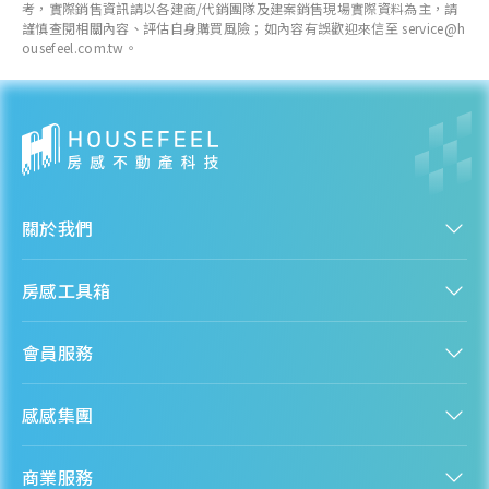
考，實際銷售資訊請以各建商/代銷團隊及建案銷售現場實際資料為主，請
謹慎查閱相關內容、評估自身購買風險；如內容有誤歡迎來信至 service@h
ousefeel.com.tw。
關於我們
認識房感
房感工具箱
人才招募
服務條款
找建案
隱私權聲明
會員服務
購屋能力試算
隱私政策
房貸試算
資訊安全政策
新手上路
全台房價
聯絡我們
感感集團
會員專區
熱門區域分析
客服信箱
房產知識庫
股感 StockFeel
成為會員
商業服務
房感 HouseFeel