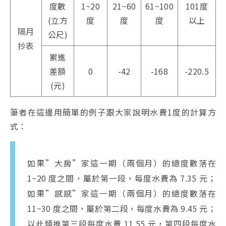
度數
1~20
21~60
61~100
101度
(立方
度
度
度
以上
隔月
公尺)
抄表
累進
差額
0
-42
-168
-220.5
(元)
筆者在這邊用簡單的例子跟大家說明水費1度的計算方
式：
如果”大房”家這一期（兩個月）的總度數落在
1~20 度之間，屬於第一段，每度水費為 7.35 元；
如果”感感”家這一期（兩個月）的總度數落在
11~30 度之間，屬於第二段，每度水費為 9.45 元；
以此類推第三段每度水費 11.55 元，第四段每度水