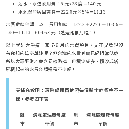
污水下水道使用費：5 元x28 度＝140 元
水源保育與回饋費＝222.6元×5%＝11.13
水費繳總金額＝以上費用加總＝132.3＋222.6＋103.6＋
140＋11.13＝609.63 元（這是兩個月喔！）
以上就是大房這一家 7-8 月的水費項目，是不是發現沒
有你想的這麼單純呢？但台灣的水費其實已經相當低廉，
所以大眾平常才會容易忽略掉，但積少成多、積沙成塔，
累積起來的水費金額還是不少呢！
💡補充說明：清除處理費依照每個縣市的價格不一
樣，參考如下表：
縣
清除處理費每度
縣
清除處理費每度
市
單價
市
單價