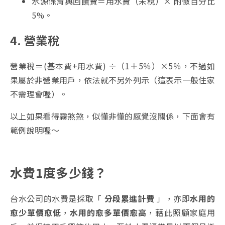
水源保育與回饋費＝用水費（未稅）× 附徵百分比
5%。
4. 營業稅
營業稅＝(基本費+用水費) ÷（1＋5％）×5％，不過如
果屬於非營業用戶，依法就不另外列示（這表示一般住家
不需理會喔）。
以上如果看得霧煞煞，似懂非懂的感覺沒關係，下面會有
範例說明喔～
水費1度多少錢？
台水公司的水費是採取「
分段累進計費
」，亦即
水用的
愈少單價愈低
，
水用的愈多單價愈高
，藉此照顧家庭用