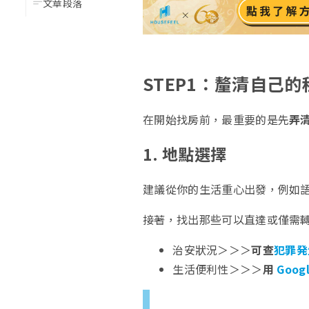
文章段落
STEP1：釐清自己
在開始找房前，最重要的是先
弄
1. 地點選擇
建議從你的生活重心出發，例如
接著，找出那些可以直達或僅需
治安狀況＞＞＞
可查
犯罪発
生活便利性＞＞＞
用
Goog