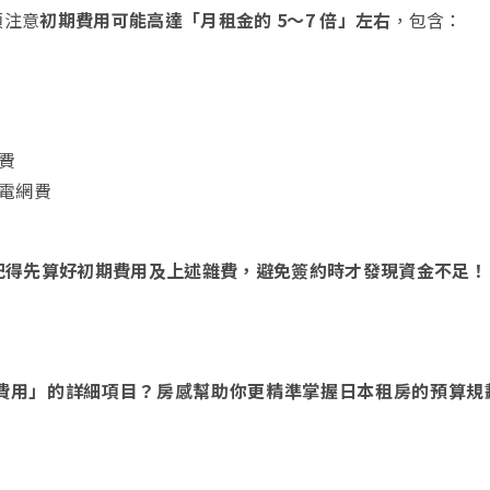
須注意
初期費用可能高達「月租金的 5～7 倍」左右
，包含：
費
電網費
記得先算好初期費用及上述雜費，避免簽約時才發現資金不足！
費用」的詳細項目？房感幫助你更精準掌握日本租房的預算規