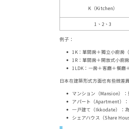
K（Kitchen）
1、2、3
例子：
1K：單間房＋獨立小廚房
1R：單間房＋開放式小廚
1LDK：一房＋客廳＋餐
日本在建築形式方面也有些微差
マンション（Mansion
アパート（Apartmen
一戸建て（Ikkodate
シェアハウス（Share 