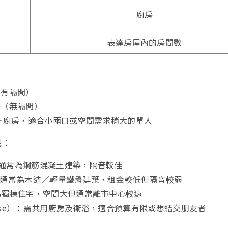
廚房
表達房屋內的房間數
（有隔間）
房（無隔間）
廳＋廚房，適合小兩口或空間需求稍大的單人
異：
）：通常為鋼筋混凝土建築，隔音較佳
t）：通常為木造／輕量鐵骨建築，租金較低但隔音較弱
）：為獨棟住宅，空間大但通常離市中心較遠
House）：需共用廚房及衛浴，適合預算有限或想結交朋友者