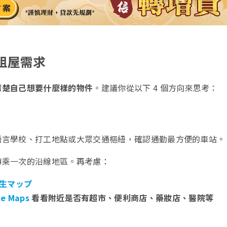
的租屋需求
清楚自己想要什麼樣的物件
。建議你從以下 4 個方向來思考：
語言學校、打工地點或大眾交通樞紐，確認通勤最方便的車站。
轉乘一次的沿線地區。再考慮：
生マップ
le Maps
看看附近是否有超市、便利商店、藥妝店、醫院等