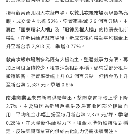
接著觀察台北四大次級市場，以
敦北次級市場
表現最為亮
眼，成交量占比達 52%，空置率季減 2.6 個百分點，主
要由
「國泰環宇大樓」
及
「冠德民權大樓」
的持續去化所
帶動，在新供給進駐市場後，新成交租約帶動平均租金上
升至新台幣 2,913 元，季增 0.77%。
敦南次級市場
則多為既有大樓為主，整體競爭力有限，再
加上可租面積較少，租賃活動相對平穩。儘管受部分租戶
搬遷影響，空置率微幅上升 0.3 個百分點，但租金仍上升
至新台幣 2,587 元，季增 0.8%。
南港商業區
未有新增供給釋出，整體空置率較上季下降
2.7%，主要原因為新租戶進駐及房東收回部分樓層自
用。平均租金小幅上揚至每月新台幣 2,373 元/坪，季增
0.26%，在大量新供給壓力下，租金水準仍維持相對穩
定，反映新興商業區的供給去化能力仍需後續關注。