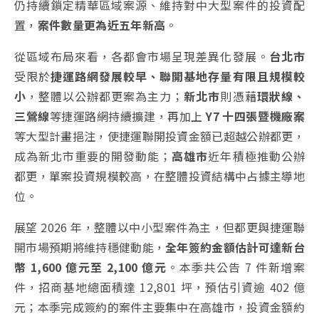
仍持續鎖定精華區域案源、維持對中大型案件的投資配
置，
案件數量更為近五年新高
。
從區域布局來看，各都會市場呈現差異化發展。
台北市
受限於
捷運路網發展較早、聯開基地存量有限且規模較
小
，整體以公辦都更案為主力；
新北市
則憑藉
環狀線、
三鶯線
等捷運路網持續擴建，再加上
Y7 十四張暨機廠案
等大型計畫挹注，使捷運聯開投資金額已超越公辦都更，
成為新北市重要的開發動能；
高雄市
近年積極推動公辦
都更，單案投資規模較高，在整體投資結構中占據主導地
位。
展望 2026 年，整體以中小型案件為主，但都更與捷運聯
開市場預期將維持穩健動能，
全年簽約金額估計可達新台
幣 1,600 億元至 2,100 億元
。本季共公告 7 件新增案
件，招商基地總面積達 12,801 坪，預估引資逾 402 億
元；本季完成簽約的案件主要集中在高雄市，投資金額約