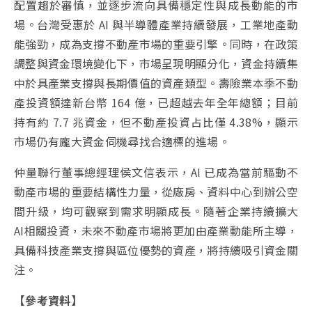
配置趨於審慎，並逐步流向具備穩定性與成長動能的市
場。台灣受惠於 AI 與半導體產業持續發展，工業地產動
能強勁，成為支撐不動產市場的重要引擎。同時，在政策
調整與資金環境變化下，市場呈現明顯分化，資金持續集
中於具產業支撐與長期價值的資產類型。壽險業本季不動
產投資額達新台幣 164 億，已超越去年全年總額；目前
持有約 7.7 兆資金，但不動產投資占比僅 4.38%，顯示
市場仍有龐大資金伺機尋找合適標的進場。
仲量聯行董事總經理侯文信表示，AI 已成為當前驅動不
動產市場的重要結構性力量，從廠房、資料中心到辦公空
間升級，均可觀察到需求明顯成長。隨著企業持續擴大
AI相關投資，未來不動產市場將更加由產業動能所主導，
具備科技產業支撐與區位優勢的資產，將持續吸引資金關
注。
【參考資料】