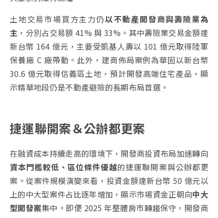
土地交易市場買方主力仍
以不動產開發商與壽險業為
主
，分別占交易額 41% 與 33%。其中壽險業交易金額達
新台幣 164 億元，主要受凱基人壽以 101 億元取得陸軍
保養廠 C 廠帶動。此外，建商佈局案例為華固以新台幣
30.6 億元取得信義區土地，預計開發高端住宅產品，顯
示精華地段仍是不動產避險的長期布局首選。
捷運聯開案＆公辦都更案
在融資成本持續走高的環境下，開發商投資布局加速轉向
資本門檻較低、區位條件優越
的捷運聯開案與公辦都更
案。從案件規模演變來看，投資金額達新台幣 50 億元以
上的中大型案件占比逐年增加，顯示市場資金正朝向
中大
型開發案
集中。即便 2025 年整體房市轉趨保守，開發商