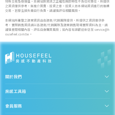
特殊交易及極端值。本網站對資訊之正確性與即時性不負任何責任，所提供
之資訊僅供參考，無推介買賣、投資之意。投資人依本網站資訊進行的後續
交易，若發生損失需自行負責，請謹慎評估相關風險。
本網站所彙整之建案資訊由各建商/代銷團隊提供，所提供之資訊僅供參
考，實際銷售資訊請以各建商/代銷團隊及建案銷售現場實際資料為主，請
謹慎查閱相關內容、評估自身購買風險；如內容有誤歡迎來信至 service@h
ousefeel.com.tw。
關於我們
認識房感
房感工具箱
人才招募
服務條款
找建案
隱私權聲明
會員服務
購屋能力試算
隱私政策
房貸試算
資訊安全政策