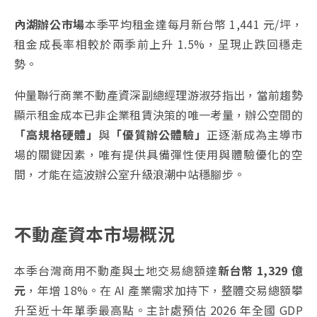
內湖辦公市場
本季平均租金達每月新台幣 1,441 元/坪，
租金成長率相較於兩季前上升 1.5%，呈現止跌回穩走
勢。
仲量聯行商業不動產資深副總經理游淑芬指出，當前趨勢
顯示租金成本已非企業租賃決策的唯一考量，辦公空間的
「高規格硬體」
與
「優質辦公體驗」
正逐漸成為主導市
場的關鍵因素，唯有提供具備彈性使用與體驗優化的空
間，才能在這波辦公室升級浪潮中站穩腳步。
不動產資本市場概況
本季台灣商用不動產與土地交易總額達
新台幣 1,329 億
元
，年增 18%。在 AI 產業需求加持下，整體交易總額攀
升至近十年單季最高點。主計處預估 2026 年全國 GDP