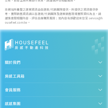
交易，若發生損失需自行負責，請謹慎評估相關風險。
本網站所彙整之建案資訊由各建商/代銷團隊提供，所提供之資訊僅供參
考，實際銷售資訊請以各建商/代銷團隊及建案銷售現場實際資料為主，請
謹慎查閱相關內容、評估自身購買風險；如內容有誤歡迎來信至 service@h
ousefeel.com.tw。
關於我們
認識房感
房感工具箱
人才招募
服務條款
找建案
隱私權聲明
會員服務
購屋能力試算
隱私政策
房貸試算
資訊安全政策
新手上路
全台房價
聯絡我們
感感集團
會員專區
熱門區域分析