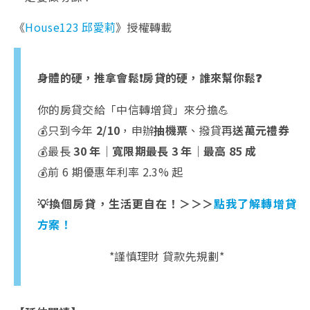
《
House123 邱愛莉
》授權轉載
身體的硬，推拿會鬆❗️房貸的硬，誰來幫你鬆❓
你的房貸交給「中信轉增貸」來分擔💪
💰只到今年
2/10
，申辦
抽機票
、撥貸再
送萬元禮券
💰最長
30 年｜寬限期最長 3 年｜最高 85 成
💰前 6 期優惠年利率 2.3% 起
💡換個房貸，生活更自在！＞＞＞
點我了解轉增貸
方案！
*謹慎理財 貸款先規劃*