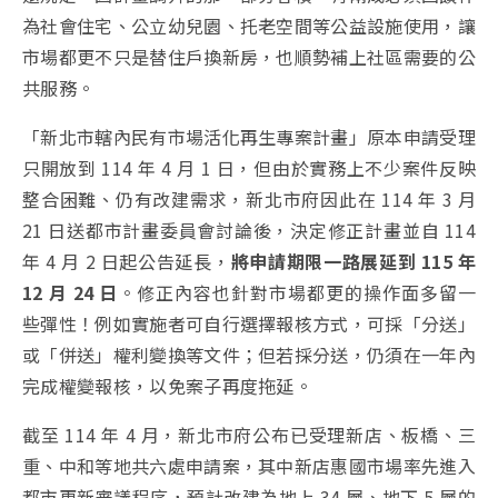
為社會住宅、公立幼兒園、托老空間等公益設施使用，讓
市場都更不只是替住戶換新房，也順勢補上社區需要的公
共服務。
「新北市轄內民有市場活化再生專案計畫」原本申請受理
只開放到 114 年 4 月 1 日，但由於實務上不少案件反映
整合困難、仍有改建需求，新北市府因此在 114 年 3 月
21 日送都市計畫委員會討論後，決定修正計畫並自 114
年 4 月 2 日起公告延長，
將申請期限一路展延到 115 年
12 月 24 日
。修正內容也針對市場都更的操作面多留一
些彈性！例如實施者可自行選擇報核方式，可採「分送」
或「併送」權利變換等文件；但若採分送，仍須在一年內
完成權變報核，以免案子再度拖延。
截至 114 年 4 月，新北市府公布已受理新店、板橋、三
重、中和等地共六處申請案，其中新店惠國市場率先進入
都市更新審議程序，預計改建為地上 34 層、地下 5 層的