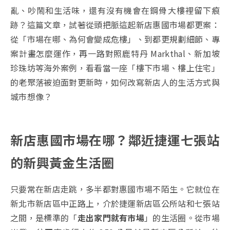
亂、吵鬧和生活味，還有沒有機會在鋼骨大樓裡留下痕
跡？這篇文章，試著從頭把脈這起新店惠國市場都更案：
從「市場在哪、為何會變成危樓」、到都更規劃細節、專
案計畫怎麼運作，再一路對照鹿特丹 Markthal、新加坡
珍珠坊等海外案例，看看當一座「樓下市場、樓上住宅」
的老聚落被迫面對更新時，如何改寫新店人的生活方式與
城市想像？
新店惠國市場在哪？鄰近捷運七張站
的新興黃金生活圈
只要常在新店走跳，多半都對惠國市場不陌生。它就位在
新北市新店區中正路上，介於捷運新店區公所站和七張站
之間，是標準的「
走出家門就有市場
」的生活圈。從市場