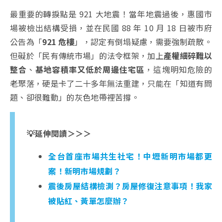
最重要的轉捩點是 921 大地震！當年地震過後，惠國市
場被檢出結構受損，並在民國 88 年 10 月 18 日被市府
公告為「
921 危樓
」，認定有倒塌疑慮，需要強制疏散。
但礙於「民有傳統市場」的法令框架，加上
產權細碎難以
整合
、
基地容積率又低於周邊住宅區
，這塊明知危險的
老聚落，硬是卡了二十多年無法重建，只能在「知道有問
題、卻很難動」的灰色地帶裡苦撐。
💡延伸閱讀＞＞＞
全台首座市場共生社宅！中壢新明市場都更
案！新明市場規劃？
震後房屋結構檢測？房屋修復注意事項！我家
被貼紅、黃單怎麼辦？