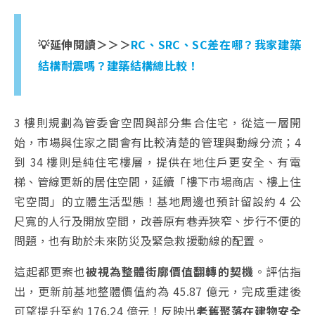
💡延伸閱讀＞＞＞
RC、SRC、SC差在哪？我家建築
結構耐震嗎？建築結構總比較！
3 樓則規劃為管委會空間與部分集合住宅，從這一層開
始，市場與住家之間會有比較清楚的管理與動線分流；4
到 34 樓則是純住宅樓層，提供在地住戶更安全、有電
梯、管線更新的居住空間，延續「樓下市場商店、樓上住
宅空間」的立體生活型態！基地周邊也預計留設約 4 公
尺寬的人行及開放空間，改善原有巷弄狹窄、步行不便的
問題，也有助於未來防災及緊急救援動線的配置。
這起都更案也
被視為整體街廓價值翻轉的契機
。評估指
出，更新前基地整體價值約為 45.87 億元，完成重建後
可望提升至約 176.24 億元！反映出
老舊聚落在建物安全