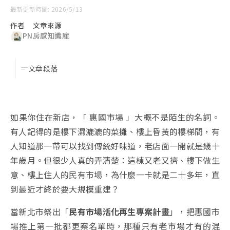
最新更新時間: 2026/5/13
作者
文章來源
PN
房感知識庫
文章段落
如果你住在新店，「 惠國市場 」大概不是陌生的名詞。
有人記得的是樓下濕漉漉的菜攤、樓上昏黃的樓梯間，有
人知道那一帶可以找到傳統好味道，老店面一開就是幾十
年歲月。但很少人真的弄清楚：這棟又老又擠、樓下做生
意、樓上住人的民有市場，為什麼一卡就是二十多年，直
到最近才終於要大規模重建？
當新北市祭出「
民有市場活化再生專案計畫
」，把惠國市
場推上第一批都更案名單時，那種只有老市場才有的混