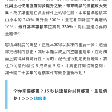
性與土地使用強度同步提升之後，帶來明顯的價值放大效
果
。為了讓重建在資金條件上站得住腳，本案基準容積率
由原本的 240％ 調升至 300％，並在相關計畫下再增給
10％，
最終基準容積率拉高到 330％
，提供重建必要的
量體條件。
容積與制度的調整，正是本案得以解凍的重要一步：透過
都更機制的修正，讓原本難以成立的整體重建案，在財務
面上變得具有可行性。同時，配合迅行劃定更新地區，將
住戶同意門檻從 8 成降至 5 成，才真正打開協商空間，
讓卡關二十多年的危樓案件有機會重新啟動！
💡你家要都更？15 秒快速幫你試算都更、重建價
格！＞＞＞
請點我