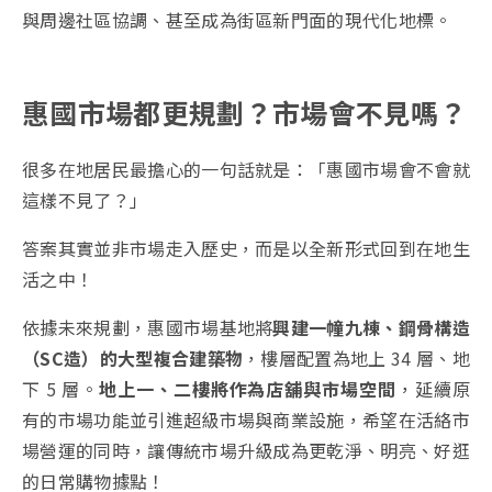
與周邊社區協調、甚至成為街區新門面的現代化地標。
惠國市場都更規劃？市場會不見嗎？
很多在地居民最擔心的一句話就是：「惠國市場會不會就
這樣不見了？」
答案其實並非市場走入歷史，而是以全新形式回到在地生
活之中！
依據未來規劃，惠國市場基地將
興建一幢九棟、鋼骨構造
（SC造）的大型複合建築物
，樓層配置為地上 34 層、地
下 5 層。
地上一、二樓將作為店舖與市場空間
，延續原
有的市場功能並引進超級市場與商業設施，希望在活絡市
場營運的同時，讓傳統市場升級成為更乾淨、明亮、好逛
的日常購物據點！