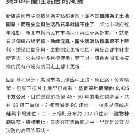
新店惠國市場會被列為重點都更案，並
不是單純為了土地
開發，而是安全與生活品質早就撐不住了
！新北市政府近
年推動「新北市轄內民有市場活化再生專案計畫」，就是
看見
傳統市場老舊、動線混亂、衛生與消防標準跟不上時
代
，透過民間參與、主動劃定更新地區，再配合都市計畫
變更與「公共設施多目標使用」等工具，讓像惠國市場這
樣的民有市場有誘因走上都市更新。
回到基地現況，惠國市場北側臨中正路、德正路，位置精
華，但腳下這片土地早已超載。整個
基地面積約 8,425
平方公尺
，目前是屋齡超過 45～50 年的老建物聚落，共
有 66 棟三層樓、2 棟兩層樓 RC 建築，一樓多是傳統店
舖與市場攤位，二、三樓則分布約 202 戶住家。
建物棟
距狹窄、結構老化
，又夾在密集街廓之中，早就是公安與
消防的高風險區域。