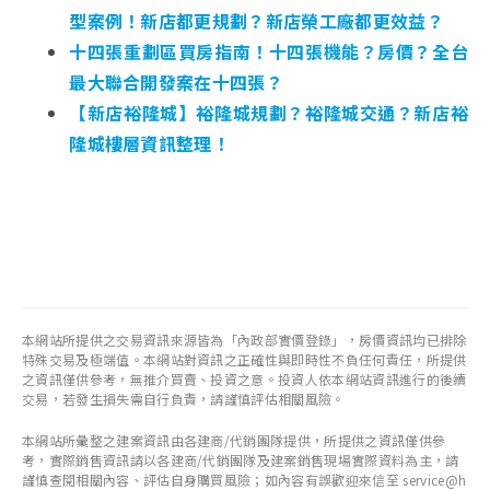
型案例！新店都更規劃？新店榮工廠都更效益？
十四張重劃區買房指南！十四張機能？房價？全台
最大聯合開發案在十四張？
【新店裕隆城】裕隆城規劃？裕隆城交通？新店裕
隆城樓層資訊整理！
本網站所提供之交易資訊來源皆為「內政部實價登錄」，房價資訊均已排除
特殊交易及極端值。本網站對資訊之正確性與即時性不負任何責任，所提供
之資訊僅供參考，無推介買賣、投資之意。投資人依本網站資訊進行的後續
交易，若發生損失需自行負責，請謹慎評估相關風險。
本網站所彙整之建案資訊由各建商/代銷團隊提供，所提供之資訊僅供參
考，實際銷售資訊請以各建商/代銷團隊及建案銷售現場實際資料為主，請
謹慎查閱相關內容、評估自身購買風險；如內容有誤歡迎來信至 service@h