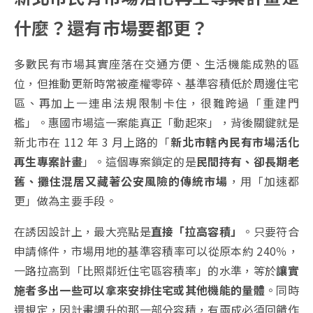
什麼？還有市場要都更？
多數民有市場其實座落在交通方便、生活機能成熟的區
位，但推動更新時常被產權零碎、基準容積低於周邊住宅
區、再加上一連串法規限制卡住，很難跨過「重建門
檻」。惠國市場這一案能真正「動起來」，背後關鍵就是
新北市在 112 年 3 月上路的「
新北市轄內民有市場活化
再生專案計畫
」。這個專案鎖定的是
民間持有、卻長期老
舊、攤住混居又藏著公安風險的傳統市場
，用「加速都
更」做為主要手段。
在誘因設計上，最大亮點是
直接「拉高容積」
。只要符合
申請條件，市場用地的基準容積率可以從原本約 240％，
一路拉高到「比照鄰近住宅區容積率」的水準，等於
讓實
施者多出一些可以拿來安排住宅或其他機能的量體
。同時
還規定，因計畫調升的那一部分容積，有兩成必須回饋作