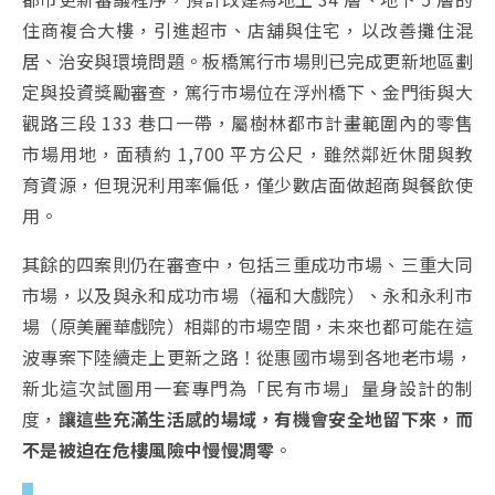
住商複合大樓，引進超市、店舖與住宅，以改善攤住混
居、治安與環境問題。板橋篤行市場則已完成更新地區劃
定與投資獎勵審查，篤行市場位在浮州橋下、金門街與大
觀路三段 133 巷口一帶，屬樹林都市計畫範圍內的零售
市場用地，面積約 1,700 平方公尺，雖然鄰近休閒與教
育資源，但現況利用率偏低，僅少數店面做超商與餐飲使
用。
其餘的四案則仍在審查中，包括三重成功市場、三重大同
市場，以及與永和成功市場（福和大戲院）、永和永利市
場（原美麗華戲院）相鄰的市場空間，未來也都可能在這
波專案下陸續走上更新之路！從惠國市場到各地老市場，
新北這次試圖用一套專門為「民有市場」量身設計的制
度，
讓這些充滿生活感的場域，有機會安全地留下來，而
不是被迫在危樓風險中慢慢凋零
。