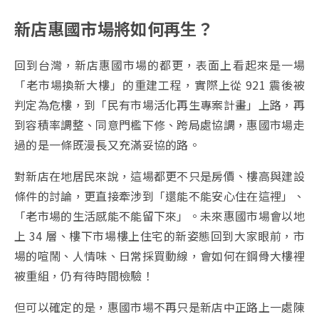
新店惠國市場將如何再生？
回到台灣，新店惠國市場的都更，表面上看起來是一場
「老市場換新大樓」的重建工程，實際上從 921 震後被
判定為危樓，到「民有市場活化再生專案計畫」上路，再
到容積率調整、同意門檻下修、跨局處協調，惠國市場走
過的是一條既漫長又充滿妥協的路。
對新店在地居民來說，這場都更不只是房價、樓高與建設
條件的討論，更直接牽涉到「還能不能安心住在這裡」、
「老市場的生活感能不能留下來」。未來惠國市場會以地
上 34 層、樓下市場樓上住宅的新姿態回到大家眼前，市
場的喧鬧、人情味、日常採買動線，會如何在鋼骨大樓裡
被重組，仍有待時間檢驗！
但可以確定的是，惠國市場不再只是新店中正路上一處陳