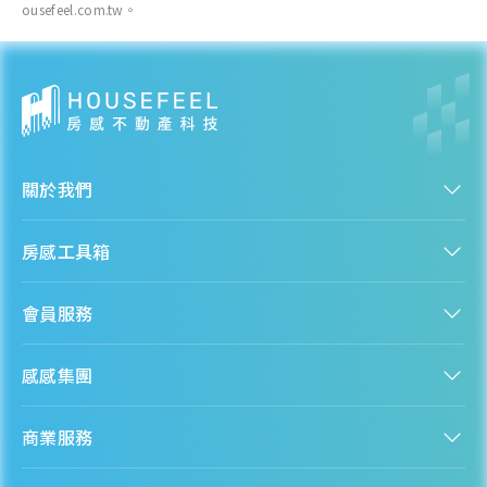
ousefeel.com.tw。
關於我們
認識房感
房感工具箱
人才招募
服務條款
找建案
隱私權聲明
會員服務
購屋能力試算
隱私政策
房貸試算
資訊安全政策
新手上路
全台房價
聯絡我們
感感集團
會員專區
熱門區域分析
客服信箱
房產知識庫
股感 StockFeel
成為會員
商業服務
房感 HouseFeel
安錢感 CashFeel
內容合作
保險感 INS.Feel