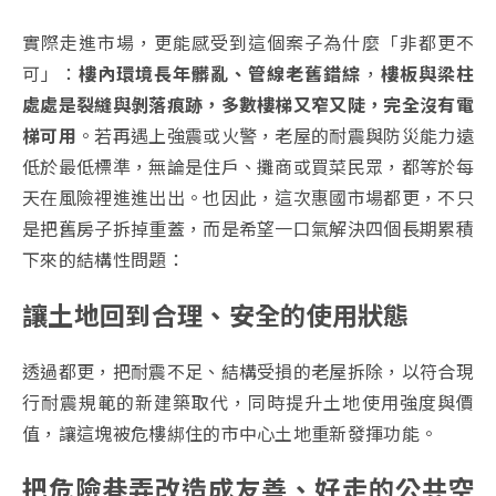
實際走進市場，更能感受到這個案子為什麼「非都更不
可」：
樓內環境長年髒亂、管線老舊錯綜
，
樓板與梁柱
處處是裂縫與剝落痕跡，多數樓梯又窄又陡，完全沒有電
梯可用
。若再遇上強震或火警，老屋的耐震與防災能力遠
低於最低標準，無論是住戶、攤商或買菜民眾，都等於每
天在風險裡進進出出。也因此，這次惠國市場都更，不只
是把舊房子拆掉重蓋，而是希望一口氣解決四個長期累積
下來的結構性問題：
讓土地回到合理、安全的使用狀態
透過都更，把耐震不足、結構受損的老屋拆除，以符合現
行耐震規範的新建築取代，同時提升土地使用強度與價
值，讓這塊被危樓綁住的市中心土地重新發揮功能。
把危險巷弄改造成友善、好走的公共空