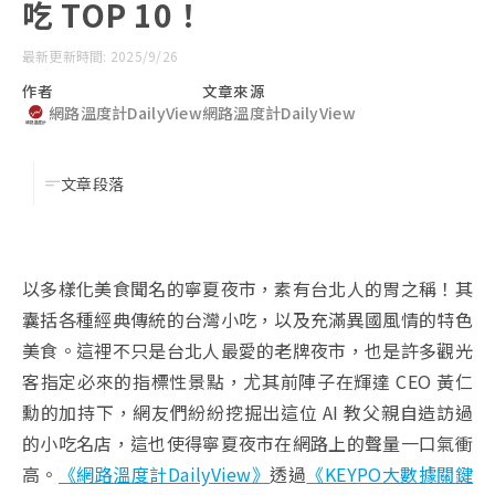
吃 TOP 10！
最新更新時間: 2025/9/26
作者
文章來源
網路溫度計DailyView
網路溫度計DailyView
文章段落
以多樣化美食聞名的寧夏夜市，素有台北人的胃之稱！其
囊括各種經典傳統的台灣小吃，以及充滿異國風情的特色
美食。這裡不只是台北人最愛的老牌夜市，也是許多觀光
客指定必來的指標性景點，尤其前陣子在輝達 CEO 黃仁
勳的加持下，網友們紛紛挖掘出這位 AI 教父親自造訪過
的小吃名店，這也使得寧夏夜市在網路上的聲量一口氣衝
高。
《網路溫度計DailyView》
透過
《KEYPO大數據關鍵