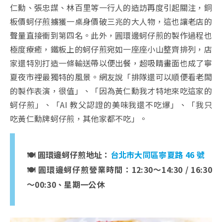
仁勳、張忠謀、林百里等一行人的造訪再度引起關注，銅
板價蚵仔煎擄獲一桌身價破三兆的大人物，這也讓老店的
聲量直接衝到第四名。此外，圓環邊蚵仔煎的製作過程也
極度療癒，鐵板上的蚵仔煎宛如一座座小山整齊排列，店
家還特別打造一條輸送帶以便出餐，超吸睛畫面也成了寧
夏夜市裡最獨特的風景。網友說「排隊還可以順便看老闆
的製作表演，很值」、「因為黃仁勳我才特地來吃這家的
蚵仔煎」、「AI 教父認證的美味我還不吃爆」、「我只
吃黃仁勳牌蚵仔煎，其他家都不吃」。
🍽️ 圓環邊蚵仔煎地址：
台北市大同區寧夏路 46 號
🍽️ 圓環邊蚵仔煎營業時間：12:30～14:30 / 16:30
～00:30、星期一公休