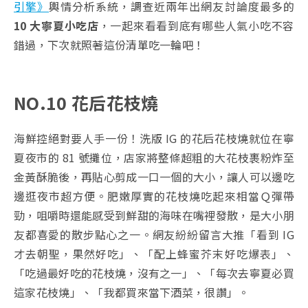
引擎》
輿情分析系統，調查近兩年出網友討論度最多的
10 大寧夏小吃店
，一起來看看到底有哪些人氣小吃不容
錯過，下次就照著這份清單吃一輪吧！
NO.10 花后花枝燒
海鮮控絕對要人手一份！洗版 IG 的花后花枝燒就位在寧
夏夜市的 81 號攤位，店家將整條超粗的大花枝裹粉炸至
金黃酥脆後，再貼心剪成一口一個的大小，讓人可以邊吃
邊逛夜市超方便。肥嫩厚實的花枝燒吃起來相當Ｑ彈帶
勁，咀嚼時還能感受到鮮甜的海味在嘴裡發散，是大小朋
友都喜愛的散步點心之一。網友紛紛留言大推「看到 IG
才去朝聖，果然好吃」、「配上蜂蜜芥末好吃爆表」、
「吃過最好吃的花枝燒，沒有之一」、「每次去寧夏必買
這家花枝燒」、「我都買來當下酒菜，很讚」。