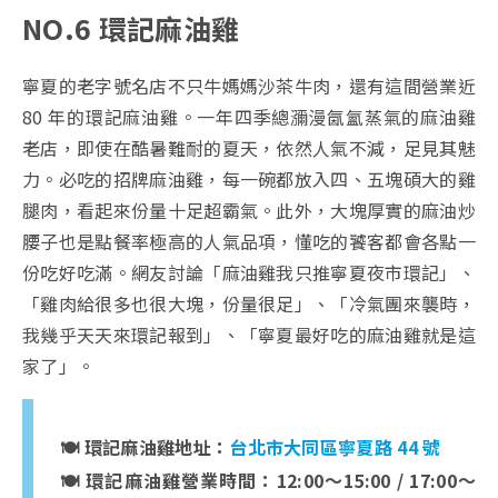
NO.6 環記麻油雞
寧夏的老字號名店不只牛媽媽沙茶牛肉，還有這間營業近
80 年的環記麻油雞。一年四季總瀰漫氤氳蒸氣的麻油雞
老店，即使在酷暑難耐的夏天，依然人氣不減，足見其魅
力。必吃的招牌麻油雞，每一碗都放入四、五塊碩大的雞
腿肉，看起來份量十足超霸氣。此外，大塊厚實的麻油炒
腰子也是點餐率極高的人氣品項，懂吃的饕客都會各點一
份吃好吃滿。網友討論「麻油雞我只推寧夏夜市環記」、
「雞肉給很多也很大塊，份量很足」、「冷氣團來襲時，
我幾乎天天來環記報到」、「寧夏最好吃的麻油雞就是這
家了」。
🍽️ 環記麻油雞地址：
台北市大同區寧夏路 44 號
🍽️ 環記麻油雞營業時間：12:00～15:00 / 17:00～