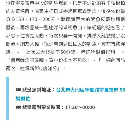
位在寧夏夜市中段的魷皇駕到，也是不少部落客爭相搶拍
的人氣名攤。店家主打日式醬烤巨無霸魷魚，價格依份量
分為150、170、200元。將厚實巨大的魷魚反覆烘烤刷
醬後，再堆疊成一整座浮誇系魷魚山，讓經過的遊客看了
都忍不住食指大動，每次只要一開攤，排隊人龍就幾乎沒
斷過，網友大推「很少看到這麼巨大的魷魚，實在有夠浮
誇」、「上次去大概排了50分鐘，但好吃很值得啊」、
「醬烤魷魚很涮嘴，買小份根本不夠吃」、「一週內回訪
兩次，這個新鮮Q度滿分」。
🍽️ 魷皇駕到地址：
台北市大同區寧夏路寧夏夜市 80
號攤位
🍽️ 魷皇駕到營業時間：17:30～00:00