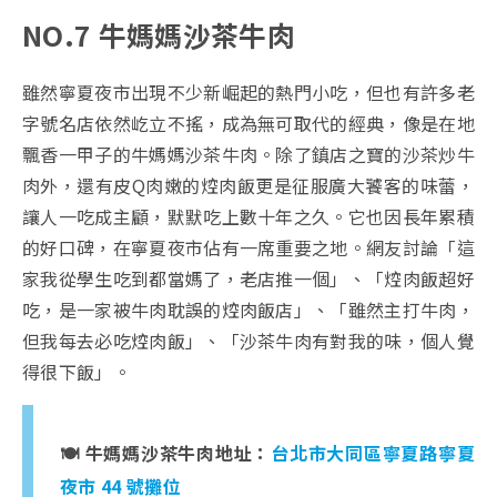
NO.7 牛媽媽沙茶牛肉
雖然寧夏夜市出現不少新崛起的熱門小吃，但也有許多老
字號名店依然屹立不搖，成為無可取代的經典，像是在地
飄香一甲子的牛媽媽沙茶牛肉。除了鎮店之寶的沙茶炒牛
肉外，還有皮Q肉嫩的焢肉飯更是征服廣大饕客的味蕾，
讓人一吃成主顧，默默吃上數十年之久。它也因長年累積
的好口碑，在寧夏夜市佔有一席重要之地。網友討論「這
家我從學生吃到都當媽了，老店推一個」、「焢肉飯超好
吃，是一家被牛肉耽誤的焢肉飯店」、「雖然主打牛肉，
但我每去必吃焢肉飯」、「沙茶牛肉有對我的味，個人覺
得很下飯」。
🍽️ 牛媽媽沙茶牛肉地址：
台北市大同區寧夏路寧夏
夜市 44 號攤位