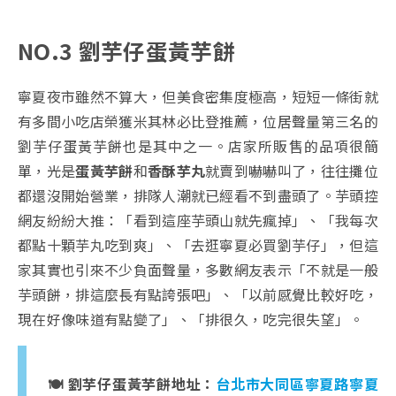
NO.3 劉芋仔蛋黃芋餅
寧夏夜市雖然不算大，但美食密集度極高，短短一條街就
有多間小吃店榮獲米其林必比登推薦，位居聲量第三名的
劉芋仔蛋黃芋餅也是其中之一。店家所販售的品項很簡
單，光是
蛋黃芋餅
和
香酥芋丸
就賣到嚇嚇叫了，往往攤位
都還沒開始營業，排隊人潮就已經看不到盡頭了。芋頭控
網友紛紛大推：「看到這座芋頭山就先瘋掉」、「我每次
都點十顆芋丸吃到爽」、「去逛寧夏必買劉芋仔」，但這
家其實也引來不少負面聲量，多數網友表示「不就是一般
芋頭餅，排這麼長有點誇張吧」、「以前感覺比較好吃，
現在好像味道有點變了」、「排很久，吃完很失望」。
🍽️ 劉芋仔蛋黃芋餅地址：
台北市大同區寧夏路寧夏