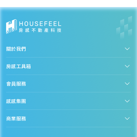
關於我們
認識房感
房感工具箱
人才招募
服務條款
找建案
隱私權聲明
會員服務
購屋能力試算
隱私政策
房貸試算
資訊安全政策
新手上路
全台房價
聯絡我們
感感集團
會員專區
熱門區域分析
客服信箱
房產知識庫
股感 StockFeel
成為會員
商業服務
房感 HouseFeel
安錢感 CashFeel
內容合作
保險感 INS.Feel
業務合作