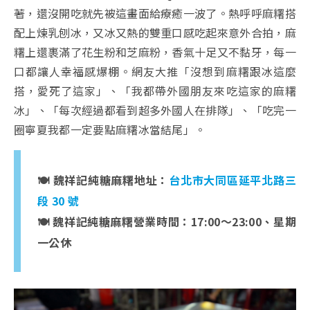
著，還沒開吃就先被這畫面給療癒一波了。熱呼呼麻糬搭
配上煉乳刨冰，又冰又熱的雙重口感吃起來意外合拍，麻
糬上還裹滿了花生粉和芝麻粉，香氣十足又不黏牙，每一
口都讓人幸福感爆棚。網友大推「沒想到麻糬跟冰這麼
搭，愛死了這家」、「我都帶外國朋友來吃這家的麻糬
冰」、「每次經過都看到超多外國人在排隊」、「吃完一
圈寧夏我都一定要點麻糬冰當結尾」。
🍽️ 魏祥記純糖麻糬地址：
台北市大同區延平北路三
段 30 號
🍽️ 魏祥記純糖麻糬營業時間：17:00～23:00、星期
一公休