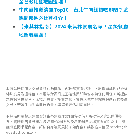
全台必比登地圖整理！
牛肉麵推薦清單Top10｜台北牛肉麵該吃哪間？這
幾間都是必比登推介！
【米其林指南】2024 米其林餐廳名單！星級餐廳
地圖看這邊！
本網站所提供之交易資訊來源皆為「內政部實價登錄」，房價資訊均已排除
特殊交易及極端值。本網站對資訊之正確性與即時性不負任何責任，所提供
之資訊僅供參考，無推介買賣、投資之意。投資人依本網站資訊進行的後續
交易，若發生損失需自行負責，請謹慎評估相關風險。
本網站所彙整之建案資訊由各建商/代銷團隊提供，所提供之資訊僅供參
考，實際銷售資訊請以各建商/代銷團隊及建案銷售現場實際資料為主，請
謹慎查閱相關內容、評估自身購買風險；如內容有誤歡迎來信至 service@h
ousefeel.com.tw。