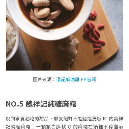
圖片來源：
環記麻油雞 FB官網
NO.5 魏祥記純糖麻糬
說到寧夏必吃的甜品，那就絕對不能錯過洗版 IG 的魏祥
記純糖麻糬。一顆顆白胖軟 Q 的麻糬在鍋裡不停翻滾