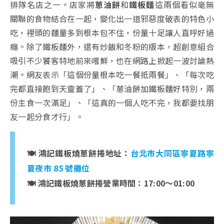
排隊名店之一。店家將
蔥油餅
和
鐵板麵
這兩個看似毫無
關聯的食物結合在一起，變化出一道邪惡度破表的特色小
吃，裡頭的麵量多到根本包不住，份量十足讓人直呼好過
癮。除了鐵板麵外，還有炒飯和冬粉的版本，超創意組合
吸引不少饕客特地前來嚐鮮，也在網路上掀起一波討論熱
潮。網友表示「這個份量根本吃一餐抵兩餐」、「每次吃
完都直接飽到天靈蓋了」、「蔥油餅加鐵板麵好特別，兩
份主食一次滿足」、「這真的一個人吃不完，我都要找朋
友一起分食才行」。
🍽️ 鴻記鐵板燒蔥餅捲地址：
台北市大同區寧夏路寧
夏夜市 85 號攤位
🍽️ 鴻記鐵板燒蔥餅捲營業時間：17:00～01:00