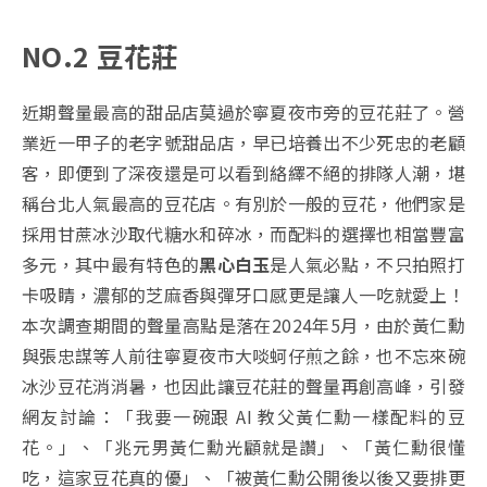
NO.2 豆花莊
近期聲量最高的甜品店莫過於寧夏夜市旁的豆花莊了。營
業近一甲子的老字號甜品店，早已培養出不少死忠的老顧
客，即便到了深夜還是可以看到絡繹不絕的排隊人潮，堪
稱台北人氣最高的豆花店。有別於一般的豆花，他們家是
採用甘蔗冰沙取代糖水和碎冰，而配料的選擇也相當豐富
多元，其中最有特色的
黑心白玉
是人氣必點，不只拍照打
卡吸睛，濃郁的芝麻香與彈牙口感更是讓人一吃就愛上！
本次調查期間的聲量高點是落在2024年5月，由於黃仁勳
與張忠謀等人前往寧夏夜市大啖蚵仔煎之餘，也不忘來碗
冰沙豆花消消暑，也因此讓豆花莊的聲量再創高峰，引發
網友討論：「我要一碗跟 AI 教父黃仁勳一樣配料的豆
花。」、「兆元男黃仁勳光顧就是讚」、「黃仁勳很懂
吃，這家豆花真的優」、「被黃仁勳公開後以後又要排更