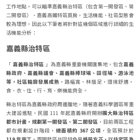
工作地點，可以瞄準嘉義縣治特區（包含第一開發區、第
二開發區）、嘉義高鐵特區買房，生活機能、社區型態會
較為理想，因此以下筆者將針對這幾個區域進行詳細的生
活機能分析：
嘉義縣治特區
「
嘉義縣治特區
」為嘉義縣重要機關匯集地，包含
嘉義
縣政府、嘉義縣議會、嘉義縣棒球場、田徑場、游泳池
等，社區輪廓發展成熟
，路幅寬、林蔭足，環境舒適，
食、衣、住、行、育、樂機能齊全。
縣治特區為嘉義縣政府周邊腹地，隨著嘉義科學園區等重
大建設進駐，民國 111 年起嘉義縣府開辦
擴大縣治特區
都市計畫，規劃第一開發區、第二開發區
，目前兩區工程
都在規劃設計階段，
總面積約 367 公頃
，全區預計於
119 年完工
。兩開發區共同特色是
格局方正、以住宅區為