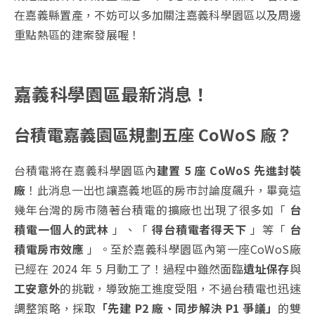
在嘉義縣置產，不妨可以多加關注嘉義科學園區以及周邊
重點熱區的建案發展喔！
嘉義科學園區最新消息！
台積電嘉義園區規劃五座 CoWoS 廠？
台積電將在嘉義科學園區內
建置 5 座 CoWoS 先進封裝
廠
！此消息一出也讓嘉義地區的房市討論度飆升，畢竟這
幾年台灣的房市隨著台積電的擴廠也出現了很多如「
台
積電一個人的武林
」、「
得台積電者得天下
」等「
台
積電房市效應
」。至於嘉義科學園區內第一座CoWoS廠
已經在 2024 年 5 月動工了！過程中雖然面臨
遺址保存
與
工安意外
的挑戰，導致施工進度受阻，不過台積電也迅速
調整策略，採取
「先建 P2 廠、同步解決 P1 爭議」
的雙