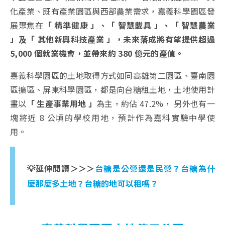
化產業、既有產業園區與西部農業需求，嘉義科學園區發
展聚焦在
「 精準健康 」、「 智慧載具 」、「 智慧農業
」及「 其他新興科技產業 」，未來落成將有望提供超過
5,000 個就業機會，並帶來約 380 億元的產值。
嘉義科學園區的土地取得方式如同高雄第二園區、臺南園
區擴區、屏東科學園區，都是向台糖租土地，土地使用計
畫以
「 生產事業用地 」
為主，約佔 47.2%， 另外也有一
塊將近 8 公頃的學校用地，預計作為嘉科實驗中學使
用。
💡延伸閱讀＞＞＞
台糖是公營還是民營？台糖為什
麼那麼多土地？台糖的地可以租嗎？