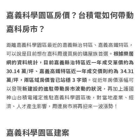
嘉義科學園區房價？台積電如何帶動
嘉科房市？
距離嘉義科學園區最近的嘉義縣治特區、嘉義高鐵特區，
可以說是目前想在嘉科周邊買房的購屋族首選。
根據
樂居
網
的資料統計，目前嘉義縣治特區近一年成交單價約為
30.14 萬/坪、嘉義高鐵特區近一年成交價則約為 34.31
萬/坪，兩區域房價皆已站穩 3 字頭
。從近年房價漲幅可
以發現
新建設的進駐帶動房市波動的狀況
，再加上
護國
神山台積電確定進駐嘉義科學園區後，對當地產業、經
濟、人才產生影響，周遭房市將再迎來一波漲勢！
嘉義科學園區建案