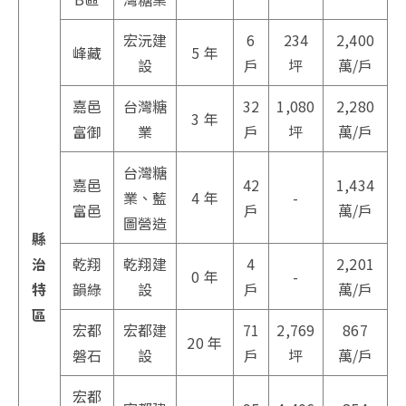
宏沅建
6
234
2,400
峰藏
5 年
設
戶
坪
萬/戶
嘉邑
台灣糖
32
1,080
2,280
3 年
富御
業
戶
坪
萬/戶
台灣糖
嘉邑
42
1,434
業、藍
4 年
-
富邑
戶
萬/戶
圖營造
縣
治
乾翔
乾翔建
4
2,201
0 年
-
特
韻綠
設
戶
萬/戶
區
宏都
宏都建
71
2,769
867
20 年
磐石
設
戶
坪
萬/戶
宏都