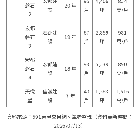
宏都建
95
4,406
854
磐石
20 年
設
戶
坪
萬/戶
2
宏都
宏都建
67
2,859
981
磐石
19 年
設
戶
坪
萬/戶
3
宏都
宏都建
93
5,539
890
磐石
18 年
設
戶
坪
萬/戶
4
天悅
佳誠建
40
1,583
1,516
7 年
墅
設
戶
坪
萬/戶
資料來源：591房屋交易網、筆者整理（資料更新時間：
2026/07/13）