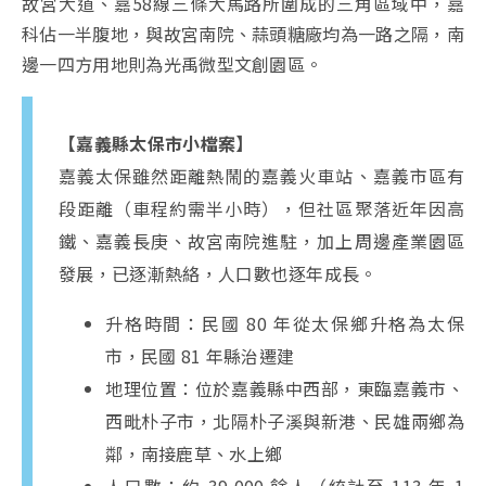
故宮大道、嘉58線三條大馬路所圍成的三角區域中，嘉
科佔一半腹地，與故宮南院、蒜頭糖廠均為一路之隔，南
邊一四方用地則為光禹微型文創園區。
【嘉義縣太保市小檔案】
嘉義太保雖然距離熱鬧的嘉義火車站、嘉義市區有
段距離（車程約需半小時），但社區聚落近年因高
鐵、嘉義長庚、故宮南院進駐，加上周邊產業園區
發展，已逐漸熱絡，人口數也逐年成長。
升格時間：民國 80 年從太保鄉升格為太保
市，民國 81 年縣治遷建
地理位置：位於嘉義縣中西部，東臨嘉義市、
西毗朴子市，北隔朴子溪與新港、民雄兩鄉為
鄰，南接鹿草、水上鄉