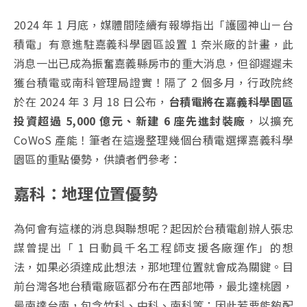
2024 年 1 月底，媒體間陸續有報導指出「護國神山－台
積電」有意進駐嘉義科學園區設置 1 奈米廠的計畫，此
消息一出已成為振奮嘉義縣房市的重大消息，但卻遲遲未
獲台積電或南科管理局證實！隔了 2 個多月，行政院終
於在 2024 年 3 月 18 日公布，
台積電將在嘉義科學園區
投資超過 5,000 億元、新建 6 座先進封裝廠
，以擴充
CoWoS 產能！筆者在這邊整理幾個台積電選擇嘉義科學
園區的重點優勢，供讀者們參考：
嘉科：地理位置優勢
為何會有這樣的消息與聯想呢？起因於台積電創辦人張忠
謀曾提出「 1 日動員千名工程師支援各廠運作」的想
法，如果必須達成此想法，那地理位置就會成為關鍵。目
前台灣各地台積電廠區都分布在西部地帶，最北達桃園，
最南達台南，包含竹科、中科、南科等；因此若要能夠配