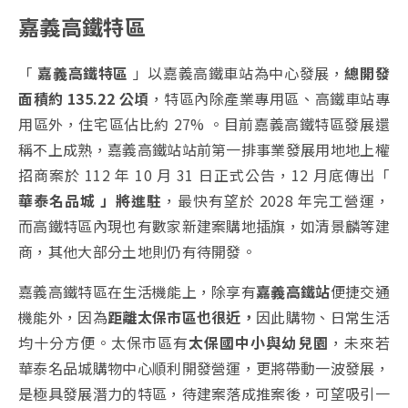
嘉義高鐵特區
「
嘉義高鐵特區
」以嘉義高鐵車站為中心發展，
總開發
面積約 135.22 公頃
，特區內除產業專用區、高鐵車站專
用區外，住宅區佔比約 27% 。目前嘉義高鐵特區發展還
稱不上成熟，嘉義高鐵站站前第一排事業發展用地地上權
招商案於 112 年 10 月 31 日正式公告，12 月底傳出「
華泰名品城 」將進駐
，最快有望於 2028 年完工營運，
而高鐵特區內現也有數家新建案購地插旗，如清景麟等建
商，其他大部分土地則仍有待開發。
嘉義高鐵特區在生活機能上，除享有
嘉義高鐵站
便捷交通
機能外，因為
距離太保市區也很近，
因此購物、日常生活
均十分方便。太保市區有
太保國中小與幼兒園
，未來若
華泰名品城購物中心順利開發營運，更將帶動一波發展，
是極具發展潛力的特區，待建案落成推案後，可望吸引一