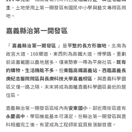
主
，土地使用上第一開發區有國民中小學與藝文專用區用
地。
嘉義縣治第一開發區
「
嘉義縣治第一開發區
」是
平整的長方形腹地
，北南為
故宮大道、168鄉道，東西則為高鐵大道、博學路，重劃
前涵蓋範圍以農地居多，僅東勢寮一帶為平房社區，
既有
的購物、生活機能不多
。但
東臨高鐵嘉義站、西臨嘉義長
庚紀念醫院院區與長庚科技大學嘉義校區
，與嘉義科學園
區又僅一路之隔，未來將成為距離嘉義科學園區最近的居
住區。
嘉義縣治第一開發區區域內有
安東國小
，鄰近兩街區還有
永慶高中
，學區機能基本可滿足，在縣治第一開發區與嘉
科相繼完工後，有望成為工程師家庭買房落腳首選。