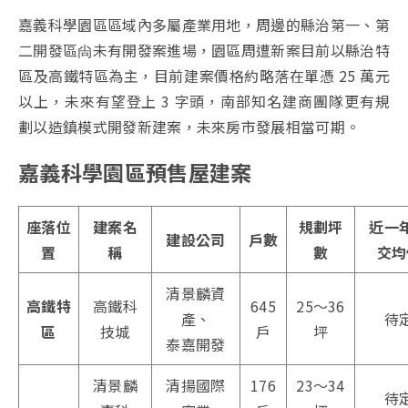
嘉義科學園區區域內多屬產業用地，周邊的縣治第一、第
二開發區尙未有開發案進場，園區周遭新案目前以縣治特
區及高鐵特區為主，目前建案價格約略落在單憑 25 萬元
以上，未來有望登上 3 字頭，南部知名建商團隊更有規
劃以造鎮模式開發新建案，未來房市發展相當可期。
嘉義科學園區預售屋建案
座落位
建案名
規劃坪
近一
建設公司
戶數
置
稱
數
交均
清景麟資
高鐵特
高鐵科
645
25～36
產、
待
區
技城
戶
坪
泰嘉開發
清景麟
清揚國際
176
23～34
待