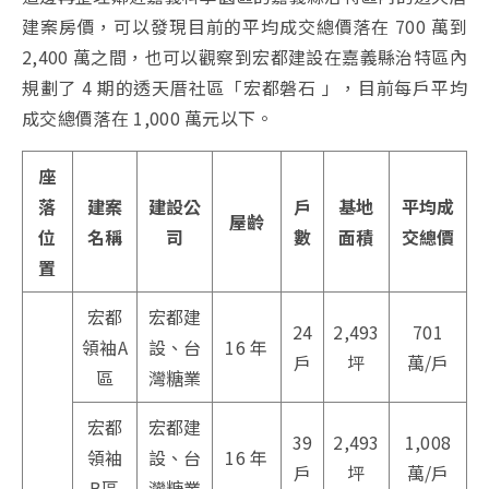
建案房價，可以發現目前的平均成交總價落在 700 萬到
2,400 萬之間，也可以觀察到宏都建設在嘉義縣治特區內
規劃了 4 期的透天厝社區「宏都磐石 」，目前每戶平均
成交總價落在 1,000 萬元以下。
座
落
建案
建設公
戶
基地
平均成
屋齡
位
名稱
司
數
面積
交總價
置
宏都
宏都建
24
2,493
701
領袖A
設、台
16 年
戶
坪
萬/戶
區
灣糖業
宏都
宏都建
39
2,493
1,008
領袖
設、台
16 年
戶
坪
萬/戶
B區
灣糖業