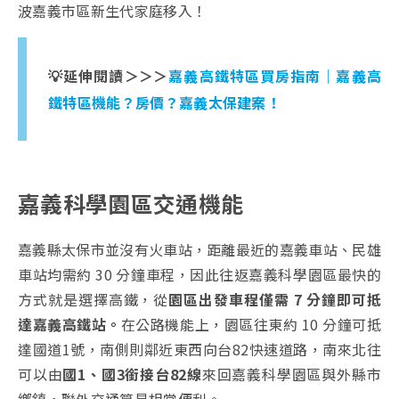
波嘉義市區新生代家庭移入！
💡延伸閱讀＞＞＞
嘉義高鐵特區買房指南｜嘉義高
鐵特區機能？房價？嘉義太保建案！
嘉義科學園區交通機能
嘉義縣太保市並沒有火車站，距離最近的嘉義車站、民雄
車站均需約 30 分鐘車程，因此往返嘉義科學園區最快的
方式就是選擇高鐵，從
園區出發車程僅需 7 分鐘即可抵
達嘉義高鐵站。
在公路機能上，園區往東約 10 分鐘可抵
達國道1號，南側則鄰近東西向台82快速道路，南來北往
可以由
國1、國3銜接台82線
來回嘉義科學園區與外縣市
鄉鎮，聯外交通算是相當便利。