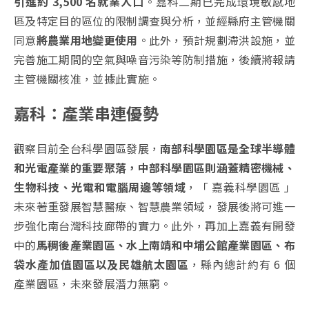
引進約 3,500 名就業人口
。嘉科二期已完成環境敏感地
區及特定目的區位的限制調查與分析，並經縣府主管機關
同意
將農業用地變更使用
。此外，預計規劃滯洪設施，並
完善施工期間的空氣與噪音污染等防制措施，後續將報請
主管機關核准，並據此實施。
嘉科：產業串連優勢
觀察目前全台科學園區發展，
南部科學園區是全球半導體
和光電產業的重要聚落，中部科學園區則涵蓋精密機械、
生物科技、光電和電腦周邊等領域
，「 嘉義科學園區 」
未來著重發展智慧醫療、智慧農業領域，發展後將可進一
步強化南台灣科技廊帶的實力。此外，再加上嘉義有開發
中的
馬稠後產業園區、水上南靖和中埔公館產業園區、布
袋水產加值園區以及民雄航太園區
，縣內總計約有 6 個
產業園區，未來發展潛力無窮。