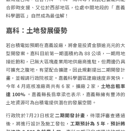
合即時支援、又位於西部地區，位處中間地段的「 嘉義
科學園區 」自然成為最佳解！
嘉科：土地發展優勢
若台積電如預期在嘉義設廠，將會是投資金額逾兆元的大
型開發案。嘉科目前第一期面積約為 88 公頃，一期用地
接近飽和，已無大區塊產業用地供廠商進駐，但周邊仍具
可擴充之腹地，有望配合擴建，因此規劃提出二期開發計
畫，並報請行政院核定。嘉義科學園區建廠速度非常快，
今年 4 月底核准廠商共有 6 家，擴廠 2 家，
土地出租率
達 100%
。嘉義縣長翁章梁也表示，嘉義縣擁有豐沛的
土地資源可為台積電提供潛在的發展空間。
行政院於7月23日核定
二期開發計畫
，待環評審查通過
後，將進行設計及施工發包，
工期預計為 5 年
，
預計將