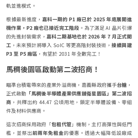
軌並進模式。
根據最新進度，
嘉科一期的 P1 廠已於 2025 年底展開進
機作業，P2 廠也已接近完工階段
。為了滿足 AI 晶片引爆
的先進封裝需求，
嘉科二期基地也於 2026 年 7 月正式開
工
，未來預計將導入 SoIC 等更高階封裝技術，
接續興建
P3 至 P5 廠區
，有望於 2031 年全數完工！
馬稠後園區啟動第二波招商！
瞄準台積電帶來的產業外溢商機，嘉義縣政府攜手
台糖
，
正式啟動
「馬稠後半導體產業供應鏈衛星園區」第二波招
商
，共釋出約 44.47 公頃用地，鎖定半導體設備、零組
件及材料供應商。
這次招商採用政府「
包租代管
」機制，主打高彈性與低門
檻，並祭出
前兩年免租金
的優惠。透過大幅降低設廠成