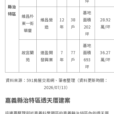
坪
縣治
基地
特區
維昌朴
維昌營
12
38
面積
28.92
東一街
造
年
戶
202
萬/坪
華廈
坪
基地
故宮蘭
連盈開
7
77
面積
36.27
苑
發興業
年
戶
693
萬/坪
坪
資料來源：591房屋交易網、筆者整理（資料更新時間：
2026/07/13）
嘉義縣治特區透天厝建案
這邊再整理鄰近嘉義科學園區的嘉義縣治特區內的透天厝