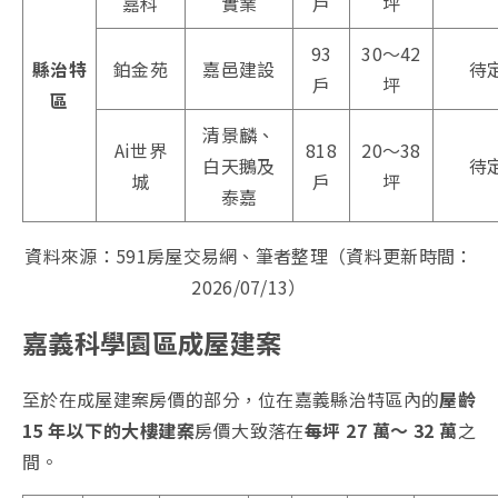
嘉科
實業
戶
坪
93
30～42
縣治特
鉑金苑
嘉邑建設
待
戶
坪
區
清景麟、
Ai世界
818
20～38
白天鵝及
待
城
戶
坪
泰嘉
資料來源：591房屋交易網、筆者整理（資料更新時間：
2026/07/13）
嘉義科學園區成屋建案
至於在成屋建案房價的部分，位在嘉義縣治特區內的
屋齡
15 年以下的大樓建案
房價大致落在
每坪
27 萬～ 32 萬
之
間。