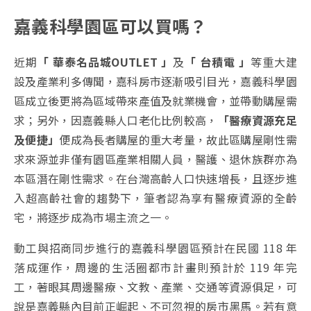
嘉義科學園區可以買嗎？
近期
「 華泰名品城OUTLET 」
及
「 台積電 」
等重大建
設及產業利多傳聞，嘉科房市逐漸吸引目光，嘉義科學園
區成立後更將為區域帶來產值及就業機會，並帶動購屋需
求；另外，因嘉義縣人口老化比例較高，
「醫療資源充足
及便捷」
便成為長者購屋的重大考量，故此區購屋剛性需
求來源並非僅有園區產業相關人員，醫護、退休族群亦為
本區潛在剛性需求。在台灣高齡人口快速增長，且逐步進
入超高齡社會的趨勢下，筆者認為享有醫療資源的全齡
宅，將逐步成為市場主流之一。
動工與招商同步進行的嘉義科學園區預計在民國 118 年
落成運作，周邊的生活圈都市計畫則預計於 119 年完
工，著眼其周邊醫療、文教、產業、交通等資源俱足，可
說是嘉義縣內目前正崛起、不可忽視的房市黑馬。若有意