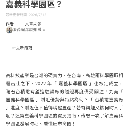
嘉義科學園區？
最新更新時間: 2026/7/13
作者
文章來源
張芮瑜
房感知識庫
文章段落
高科技產業是台灣的硬實力，在台南、高雄兩科學園區相
繼茁壯之下，2022 年「
嘉義科學園區
」也核定成立，
隨著台積電有望進駐設廠的議題再度備受關注！究竟「
嘉義科學園區
」附近優勢與特點為何？「 台積電嘉義廠
」進度？附近值不值得購屋置產？若有興趣又該何時入手
呢？這篇嘉義科學園區的買房指南，帶您一次了解嘉義科
學園區發展時程、看懂房市商機！