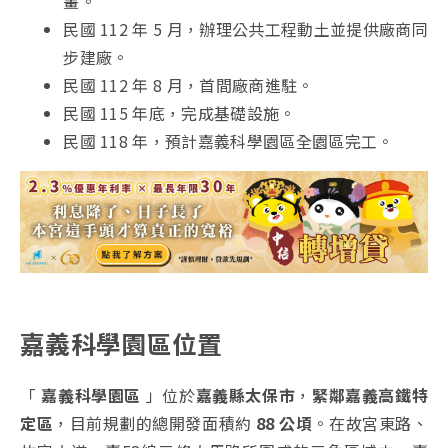
畫。
民國 112 年 5 月，辦理公共工程動土並提供廠商同
步建廠。
民國 112 年 8 月，首間廠商進駐。
民國 115 年底，完成基礎設施。
民國 118 年，預計嘉義科學園區全園區完工。
嘉義科學園區位置
「
嘉義科學園區
」位於
嘉義縣太保市
，
緊鄰嘉義高鐵特
定區
，目前規劃的總開發面積約
88 公頃
。在故宮東路、