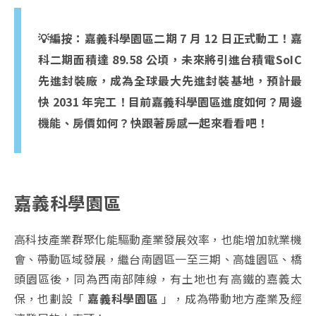
💡編按：嘉義科學園區二期 7 月 12 日正式動工！嘉
科二期面積達 89.58 公頃，未來將引進台積電SoIC
先進封裝廠，成為全球最大先進封裝基地，預計最
快 2031 年完工！
目前嘉義科學園區進度如何？周邊
機能、房價如何？快跟著房感一起來看看吧！
嘉義科學園區
高科技產業群聚化能驅動產業發展效率，也能增加就業機
會、帶動區域發展，繼台南園區一至三期、高雄園區、橋
頭園區後，同為西南部陣線，有土地也有高鐵的嘉義太
保，也劃設「
嘉義科學園區
」，成為帶動地方產業及經