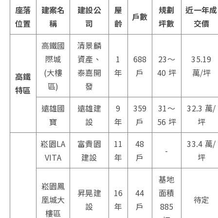
座落
建案名
建設公
屋
規劃
近一年成
戶數
位置
稱
司
齡
坪數
交價
高鐵國
清景麟
際城
資產、
1
688
23～
35.19
(大樓
泰嘉開
年
戶
40 坪
萬/坪
高鐵
區)
發
特區
遠雄國
遠雄建
9
359
31～
32.3 萬/
寶
設
年
戶
56 坪
坪
崧園LA
富貴園
11
48
33.4 萬/
-
VITA
建設
年
戶
坪
基地
崧園鳳
昇晃建
16
44
面積
凰城大
待定
設
年
戶
885
樓區