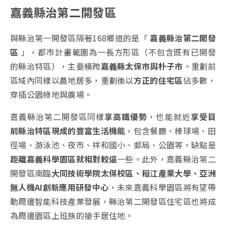
嘉義縣治第二開發區
與縣治第一開發區隔著168鄉道的是「
嘉義縣治第二開發
區
」，都市計畫範圍為一長方形區（不包含既有已開發
的縣治特區），主要橫跨
嘉義縣太保市與朴子市
。重劃前
區域內同樣以農地居多，重劃後以
方正的住宅區
佔多數，
穿插公園綠地與廣場。
嘉義縣治第二開發區同樣
享高鐵優勢
，也能就近
享受目
前縣治特區現成的豐富生活機能
，包含餐廳、棒球場、田
徑場、游泳池、夜市、祥和國小、郵局、公園等，缺點是
距離嘉義科學園區就相對較遠
一些。此外，嘉義縣治第二
開發區南臨
大同技術學院太保校區、稻江產業大學、亞洲
無人機AI創新應用研發中心
，未來嘉義科學園區將有望帶
動周邊智能科技產業發展，縣治第二開發區住宅區也將成
為周邊園區上班族的搶手居住地。