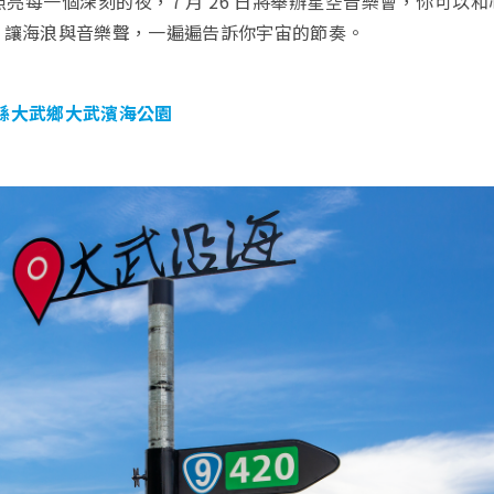
亮每一個深刻的夜，7 月 26 日將舉辦星空音樂會，你可以和
，讓海浪與音樂聲，一遍遍告訴你宇宙的節奏。
縣大武鄉大武濱海公園