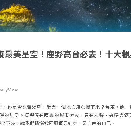
東最美星空！鹿野高台必去！十大觀
ilyView
裡，你是否也曾渴望，能有一個地方讓心慢下來？台東，像一
淨的星空。這裡沒有喧囂的城市燈火，只有風聲、蟲鳴與滿
慢了下來，讓我們悄悄找回那個最純粹、最自由的自己。