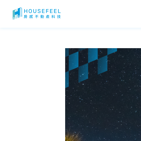
台東景點推薦｜台東最美星空！鹿野高台必去！十大觀星聖地