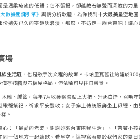
而是溫柔療癒的低語；它不張揚，卻蘊藏著無聲而深遠的力量
PO大數據關鍵引擎》
輿情分析軟體，為你找到
十大最美星空地圖
那份遺失已久的寧靜與浪漫，那麼，不妨走一趟台東吧！讓心
化廣場
凱族生活區
，也是歌手沈文程的故鄉。卡帕里瓦舊社約建於300
今僅存殘牆與石板屋格局，但依稀可見往日榮景。
、木雕、編籃，每年7月收穫祭會點上火把、升起白煙，召喚守
型鞦韆祭祀，祈求平安豐收；女子穿上傳統服飾坐上鞦韆，由
一樣。
真心：「最愛的老婆，謝謝妳來台東陪我生活」、「帶著小孩
在同一個地方一起聽歌、看星空，這裡寫著屬於我們家的夏日