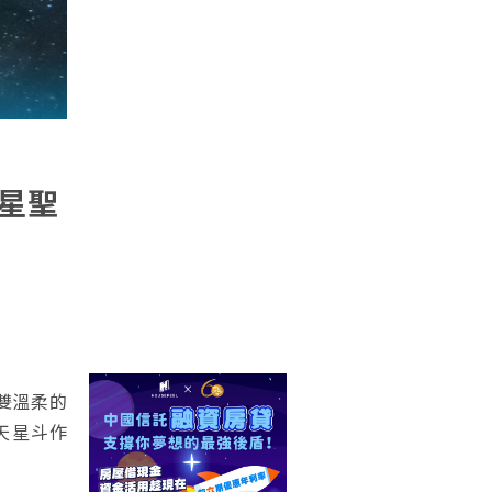
星聖
雙溫柔的
天星斗作