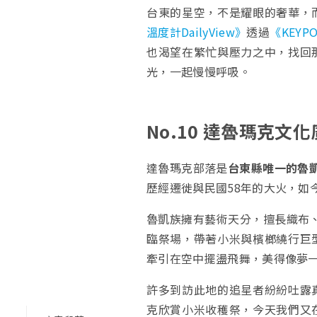
台東的星空，不是耀眼的奢華，
溫度計DailyView》
透過
《KEY
也渴望在繁忙與壓力之中，找回
光，一起慢慢呼吸。
No.10 達魯瑪克文
達魯瑪克部落是
台東縣唯一的魯
歷經遷徙與民國58年的大火，如
魯凱族擁有藝術天分，擅長織布
臨祭場，帶著小米與檳榔繞行巨
牽引在空中擺盪飛舞，美得像夢
許多到訪此地的追星者紛紛吐露
克欣賞小米收穫祭，今天我們又