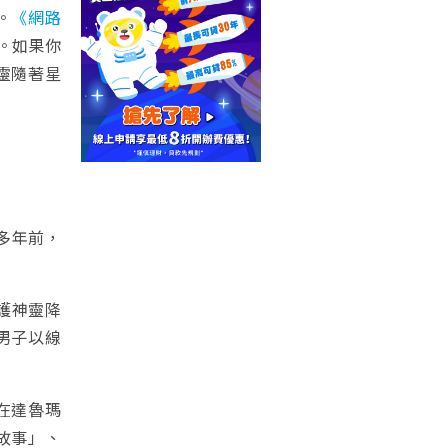
。
《網路
。如果你
靈隨著星
多年前，
護神靈降
男子以線
在達魯瑪
故事」、