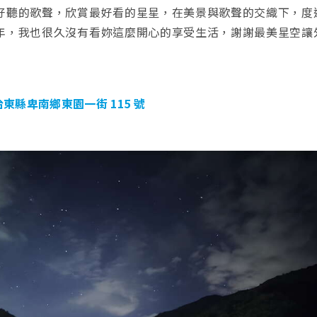
好聽的歌聲，欣賞最好看的星星，在美景與歌聲的交織下，度
年，我也很久沒有看妳這麼開心的享受生活，謝謝最美星空讓
台東縣卑南鄉東園一街 115 號