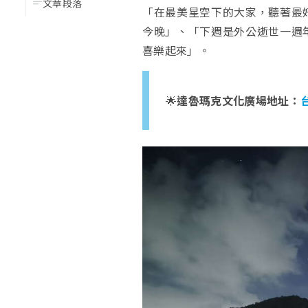
文章段落
「在最美星空下的大家，聽著最
今晚」、「下週是外公逝世一週
喜樂起來」。
🌟
達魯瑪克文化廣場地址：