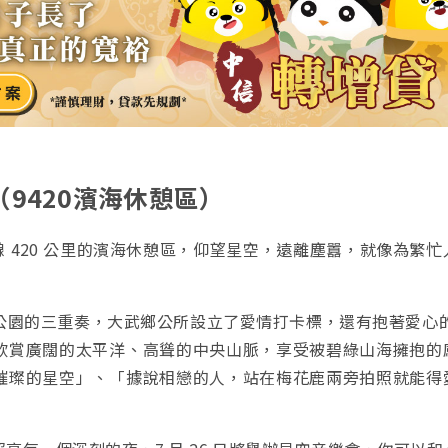
（
9420濱海休憩區
）
線 420 公里的濱海休憩區，仰望星空，遠離塵囂，就像為繁
公園的三重奏，大武鄉公所設立了愛情打卡標，還有抱著愛心的「
欣賞廣闊的太平洋、高聳的中央山脈，享受被碧綠山海擁抱的
璀璨的星空」、「據說相戀的人，站在梅花鹿兩旁拍照就能得