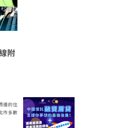
線附
周邊的住
北市多數