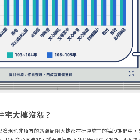
的住宅大樓沒漲？
以發現也非所有的站體周圍大樓都在捷運施工的這段期間中，
 106 文心崇德站，透天厝價格 5 年間分別跌了將近 14% 跟 