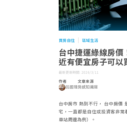
買房自住
區域生活
台中捷運綠線房價
近有便宜房子可以
最新更新時間: 2026/3/11
作者
文章來源
呂國瑋
房感知識庫
台中房市 熱到不行， 台中房價
宅，一直都是自住或投資客非常
車站周邊為例）。