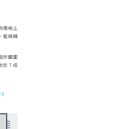
有價格上
線、藍線轉
是所
設定
 7 成
較！