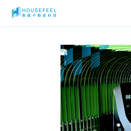
台中捷運綠線房價！台中房價還會上漲嗎？台中捷運綠線附近