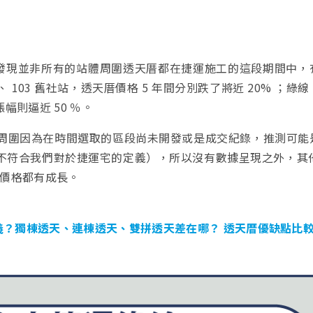
！
發現並非所有的站體周圍透天厝都在捷運施工的這段期間中，
、 103 舊社站，透天厝價格 5 年間分別跌了將近 20% ；綠
幅則逼近 50 ％。
中站周圍因為在時間選取的區段尚未開發或是成交紀錄，推測可能
不符合我們對於捷運宅的定義），所以沒有數據呈現之外，其他近
天厝價格都有成長。
義？獨棟透天、連棟透天、雙拼透天差在哪？ 透天厝優缺點比