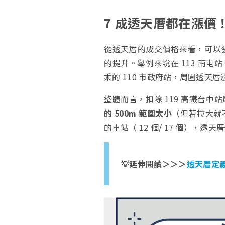
7 成透天厝都在漲價
從透天厝的成交價格來看，可以
的提升。舉例來說在 113 南屯站
乘的 110 市政府站，周圍透天厝漲
整體而言，扣除 119 高鐵台
的 500m 範圍太小
（但若拉大就
的車站（ 12 個/ 17 個），透
💡延伸閱讀＞＞＞
透天厝定