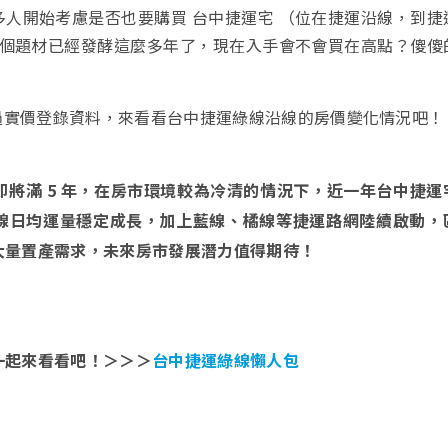
人開始考慮是否也要購買 台中捷運宅 （位在捷運沿線，到捷
這個題材已經發酵這麼多年了，現在入手會不會買在高點？傻傻
過實價登錄資料，來看看台中捷運綠線沿線的房價變化情況吧！
即將滿 5 年，在房市環境較為冷清的情況下，近一年台中捷運
線日均運量穩定成長，加上藍線、橘線等捷運路網陸續啟動，
大量置產需求，未來房市發展潛力值得期待！
一起來看看吧！＞＞＞
台中捷運綠線懶人包