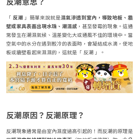
反潮意思？
「
反潮
」簡單來說就是
濕氣滲透到室內，導致地板、牆
壁或家具表面出現水珠、潮濕感
，甚至發霉的現象。這通
常發生在潮濕氣候、溫差變化大或通風不佳的環境中。當
空氣中的水分在遇到較冷的表面時，會凝結成水滴，使地
板或牆壁看起來濕濕的，這就是「 反潮 」。
反潮原因？反潮原理？
反潮現象通常是由室內濕度過高引起的！而反潮的原理是