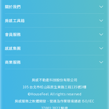
關於我們
認識房感
房感工具箱
人才招募
服務條款
找建案
隱私權聲明
會員服務
購屋能力試算
隱私政策
房貸試算
資訊安全政策
新手上路
全台房價
聯絡我們
感感集團
會員專區
熱門區域分析
客服信箱
房產知識庫
股感 StockFeel
成為會員
商業服務
房感 HouseFeel
安錢感 CashFeel
內容合作
保險感 INS.Feel
業務合作
檬檬商城 Lemongrocery
房感不動產科技股份有限公司
105 台北市松山區民生東路三段135號3樓
©HouseFeel. All rights reserved
房感服務之軟體開發、營運及作業環境通過 ISO/IEC
27001:2022 驗證