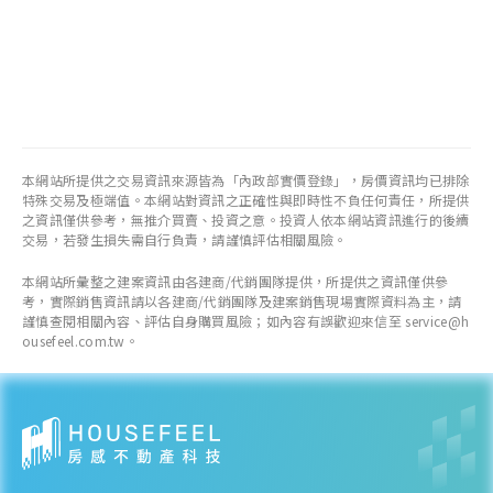
本網站所提供之交易資訊來源皆為「內政部實價登錄」，房價資訊均已排除
特殊交易及極端值。本網站對資訊之正確性與即時性不負任何責任，所提供
之資訊僅供參考，無推介買賣、投資之意。投資人依本網站資訊進行的後續
交易，若發生損失需自行負責，請謹慎評估相關風險。
本網站所彙整之建案資訊由各建商/代銷團隊提供，所提供之資訊僅供參
考，實際銷售資訊請以各建商/代銷團隊及建案銷售現場實際資料為主，請
謹慎查閱相關內容、評估自身購買風險；如內容有誤歡迎來信至 service@h
ousefeel.com.tw。