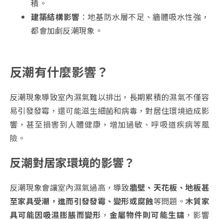
積。
建築結構影響
：地基防水層不足、牆體吸水性強，
都會加劇反潮現象。
反潮有什麼影響？
反潮現象導致室內濕氣難以排出，長期累積的濕氣不僅容
易引發發霉，還可能滋生細菌和病毒，對居住環境造成影
響，甚至損害到人體健康，增加過敏、呼吸道疾病等風
險。
反潮對居家環境的影響？
反潮現象會讓室內濕氣過高，導致
牆壁、天花板、地板甚
至家具受潮，進而引發發霉、變形或腐蝕
等問題。
木質家
具可能因吸濕膨脹而變形
，
金屬物件則可能生鏽
，影響