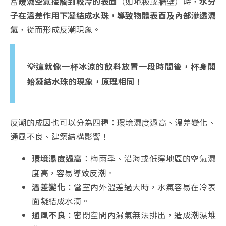
當
暖濕空氣接觸到較冷的表面
（如地板或牆壁）時，
水分
子在溫差作用下凝結成水珠，導致物體表面及內部滲透濕
氣
，從而形成反潮現象。
💡這就像一杯冰涼的飲料放置一段時間後，杯身開
始凝結水珠的現象，原理相同！
反潮的成因也可以分為四種：環境濕度過高、溫差變化、
通風不良、建築結構影響！
環境濕度過高
：梅雨季、沿海或低窪地區的空氣濕
度高，容易導致反潮。
溫差變化
：當室內外溫差過大時，水氣容易在冷表
面凝結成水滴。
通風不良
：密閉空間內濕氣無法排出，造成潮濕堆