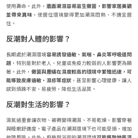
使用壽命。此外，
牆面潮濕容易滋生黴菌，影響家居美觀
並帶來異味
，使居住環境變得更加潮濕悶熱、不適宜居
住。
反潮對人體的影響？
長期處於潮濕環境
容易誘發過敏、氣喘、鼻炎等呼吸道問
題
，特別是對於老人、兒童或免疫力較弱的人影響更為顯
著。此外，
黴菌與塵蟎在濕度較高的環境中繁殖迅速，可
能導致皮膚過敏、濕疹等症狀
，甚至影響心理健康，讓人
感到煩躁不安、易疲勞，降低生活品質。
反潮對生活的影響？
濕氣過重會讓衣物、被褥變得潮濕、不易乾燥，影響穿著
與睡眠舒適度。電子產品在潮濕環境下也可能受損，增加
故障風險。此外，廚房與浴室的潮濕環境
可能導致地面濕