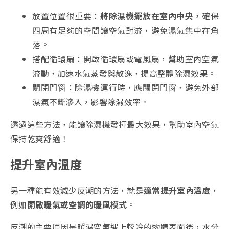
放置位置很重要：
將除濕機擺放在室內中央，
確保
四周有足夠的空間讓空氣對流，避免濕氣集中在角
落。
搭配循環扇：開啟循環扇或電風扇，幫助室內空氣
流動，加速水氣蒸發與散逸，提高整體除濕效果。
關閉門窗：除濕機運行時，應關閉門窗，避免外部
濕氣不斷滲入，影響除濕效率。
透過這些方法，能讓除濕機發揮最大效果，幫助室內空氣
保持乾爽舒適！
提升室內溫度
另一種能有效減少反潮的方法，就是
適當提升室內溫度
，
例如
開啟暖氣或空調的暖風模式
。
反潮的主要原因是暖濕空氣遇上較冷的物體表面後，水分