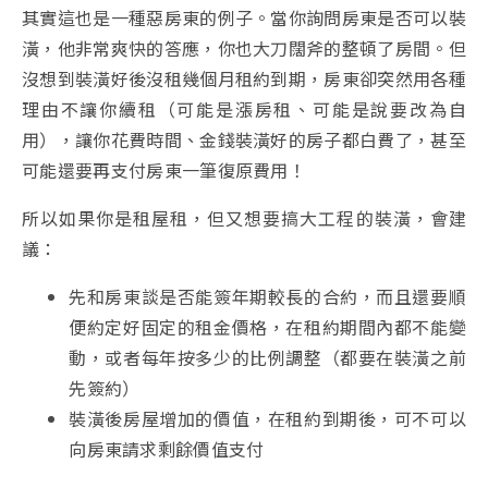
其實這也是一種惡房東的例子。當你詢問房東是否可以裝
潢，他非常爽快的答應，你也大刀闊斧的整頓了房間。但
沒想到裝潢好後沒租幾個月租約到期，房東卻突然用各種
理由不讓你續租（可能是漲房租、可能是說要改為自
用），讓你花費時間、金錢裝潢好的房子都白費了，甚至
可能還要再支付房東一筆復原費用！
所以如果你是租屋租，但又想要搞大工程的裝潢，會建
議：
先和房東談是否能簽年期較長的合約，而且還要順
便約定好固定的租金價格，在租約期間內都不能變
動，或者每年按多少的比例調整（都要在裝潢之前
先簽約）
裝潢後房屋增加的價值，在租約到期後，可不可以
向房東請求剩餘價值支付