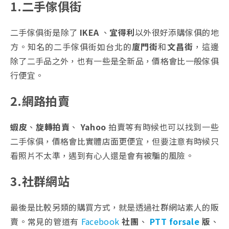
1.二手傢俱街
二手傢俱街是除了
IKEA
、
宜得利
以外很好添購傢俱的地
方。知名的二手傢俱街如台北的
廈門街
和
文昌街
，這邊
除了二手品之外，也有一些是全新品，價格會比一般傢俱
行便宜。
2.網路拍賣
蝦皮
、
旋轉拍賣
、
Yahoo
拍賣等有時候也可以找到一些
二手傢俱，價格會比實體店面更便宜，但要注意有時候只
看照片不太準，遇到有心人還是會有被騙的風險。
3.社群網站
最後是比較另類的購買方式，就是透過社群網站素人的販
賣。常見的管道有
Facebook
社團
、
PTT forsale
版
、