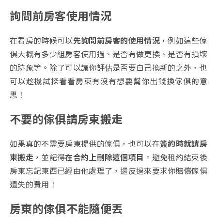
詢問前房客使用情況
在看房的時候可以
先詢問前房客的使用情況
，例如這些傢
俱大概有多少組房客使用過、是否有做更換、是否有損壞
的跡象等。除了可以讓你評估是否要自己換新的之外，也
可以趁機試探看看房東有沒有想要幫你出錢換傢俱的意
思！
不要的傢俱請房東搬走
如果真的不需要房東提供的傢俱，也可以在
簽約時就請房
東搬走
，並記得
在合約上刪除這個項目
。避免租約結束後
房東忘記東西已經由他處理了，還反過來要求你賠償傢俱
遺失的費用！
房東的傢俱不能隨便丟