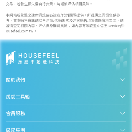
交易，若發生損失需自行負責，請謹慎評估相關風險。
本網站所彙整之建案資訊由各建商/代銷團隊提供，所提供之資訊僅供參
考，實際銷售資訊請以各建商/代銷團隊及建案銷售現場實際資料為主，請
謹慎查閱相關內容、評估自身購買風險；如內容有誤歡迎來信至 service@h
ousefeel.com.tw。
關於我們
認識房感
房感工具箱
人才招募
服務條款
找建案
隱私權聲明
會員服務
購屋能力試算
隱私政策
房貸試算
資訊安全政策
新手上路
全台房價
聯絡我們
感感集團
會員專區
熱門區域分析