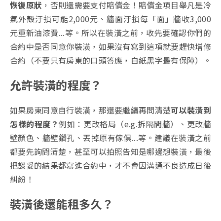
恢復原狀
，否則還需要支付賠償金！賠償金項目舉凡是冷
氣外殼汙損可能2,000元、牆面汙損每「面」牆收3,000
元重新油漆費...等。所以在裝潢之前，收先要確認你們的
合約中是否同意你裝潢，如果沒有寫到這項就要趕快增修
合約（不要只有房東的口頭答應，白紙黑字最有保障）。
允許裝潢的程度
？
如果房東同意自行裝潢，那還要繼續再問清楚
可以裝潢到
怎樣的程度？
例如：更改格局（e.g.拆隔間牆）、更改牆
壁顏色、牆壁鑽孔、丟掉原有傢俱...等。建議在裝潢之前
都要先詢問清楚，甚至可以拍照告知是哪邊想裝潢，最後
把談妥的結果都寫進合約中，才不會因溝通不良造成日後
糾紛！
裝潢後還能租多久？