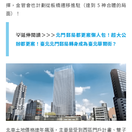
擇，金管會也計劃從板橋遷移進駐（達到 5 神合體的局
面）！
💡延伸閱讀＞＞＞
北門郵局都更案懶人包！超大公
辦都更案！臺北北門郵局轉身成為臺北華爾街？
北車土地價格連年飆漲，主要是受到西區門戶計畫、雙子