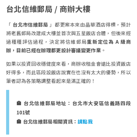
台北信維郵局 / 商辦大樓
「
台北市信維郵局
」都更案本來由晶華酒店得標，預計
將老舊郵局改建成大樓並首次與五星飯店合體，但後來經
過種種評估過程，決定將信維郵局
重新定位為
A 級商
辦，目前已經在辦理都更設計審議變更作業
。
如果以投資回收穩健度來看，商辦收租金會遠比投資飯店
好得多，而此區段設飯店說實在也沒有太大的優勢，所以
筆者認為各策略調整看起來是滿正確的！
🏣 台北信維郵局地址：台北市大安區信義路四段
101號
🏣 台北信維郵局相關資訊：
請點我