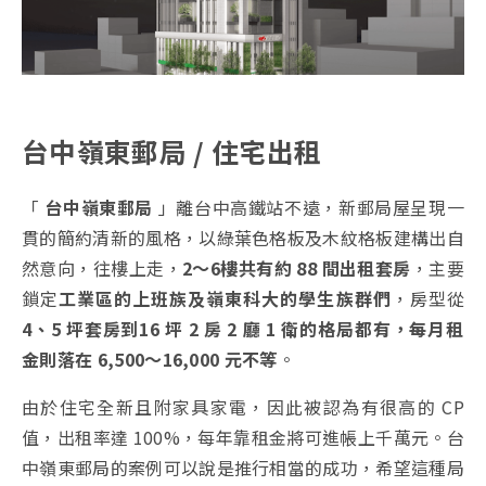
台中嶺東郵局 / 住宅出租
「
台中嶺東郵局
」離台中高鐵站不遠，新郵局屋呈現一
貫的簡約清新的風格，以綠葉色格板及木紋格板建構出自
然意向，往樓上走，
2～6樓共有約 88 間出租套房
，主要
鎖定
工業區的上班族及嶺東科大的學生族群們
，房型從
4、5 坪套房到16 坪 2 房 2 廳 1 衛的格局都有，每月租
金則落在 6,500～16,000 元不等
。
由於住宅全新且附家具家電，因此被認為有很高的 CP
值，出租率達 100%，每年靠租金將可進帳上千萬元。台
中嶺東郵局的案例可以說是推行相當的成功，希望這種局