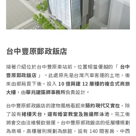
台中豐原郵政飯店
接著介紹位於台中豐原車站前，位置相當優越的「
台中
豐原郵政飯店
」。此處原先是台灣汽車客運的土地，後
來由郵局買下後，投入
10 億興建 12 層樓的複合式商旅
大樓
，由
華兆建築師事務所
負責設計。
台中豐原郵政飯店的建物風格看起來
簡約現代又實在
，除
了設有
裙樓天台，還有婚宴教堂及無邊際泳池
，完工後
將會交由洽維餐飲營運。台中豐原郵政飯店的低層樓規劃
為商場，高樓層則規劃為旅館，設有 140 間客房、中西