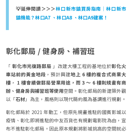
💡延伸閱讀＞＞＞
林口新市鎮買房指南｜林口新市
鎮機能？林口A7 、林口A8 、林口A9建案！
彰化郵局 / 健身房、補習班
「
彰化市光復路郵局
」改建大樓工程的基地位於
彰化火
車站前的黃金地段
，預計興建
地上 6 樓的複合式商業大
樓
，
1 樓會續做郵局營業用途，而 3 ～ 6 樓則規畫有商
辦、健身房與補習班等使用
空間。彰化郵局的新建築外觀
以「
石材
」為主，風格則以現代簡約風為基調進行規劃。
彰化郵局於 2021 年動工，但原先規畫進駐的國賓影城以
疫情、彰化即將進駐的中友百貨也有規劃電影院為由，宣
布不進駐彰化郵局。因此原本規劃將影城挑高的空間就必