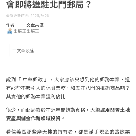
會即將進駐北門郵局？
最新更新時間: 2025/9/26
作者
文章來源
出張王
出張王
文章段落
說到「 中華郵政 」，大家應該只想到他的郵務本業，還
有那些不吸引人的保險業務，和五花八門的推銷商品吧？
其實他的郵務本業獲利佔比
很少，而郵局終於在近年開始動真格，大膽
運用閒置土地
資產與儲金作跨領域投資。
看信義區那些摩天樓的持有者，都是滿手現金的壽險業