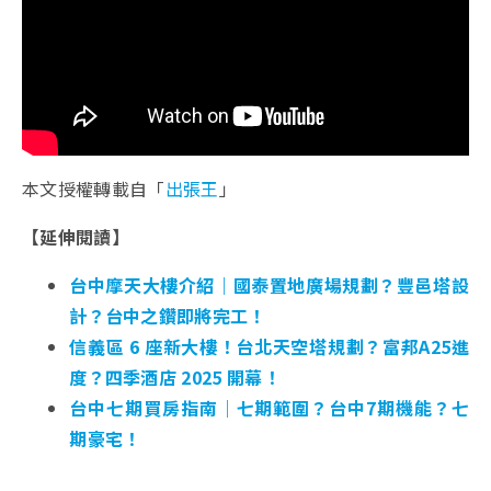
本文授權轉載自「
出張王
」
【延伸閱讀】
台中摩天大樓介紹｜國泰置地廣場規劃？豐邑塔設
計？台中之鑽即將完工！
信義區 6 座新大樓！台北天空塔規劃？富邦A25進
度？四季酒店 2025 開幕！
台中七期買房指南｜七期範圍？台中7期機能？七
期豪宅！