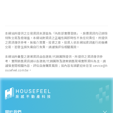
本網站所提供之交易資訊來源皆為「內政部實價登錄」，房價資訊均已排除
特殊交易及極端值。本網站對資訊之正確性與即時性不負任何責任，所提供
之資訊僅供參考，無推介買賣、投資之意。投資人依本網站資訊進行的後續
交易，若發生損失需自行負責，請謹慎評估相關風險。
本網站所彙整之建案資訊由各建商/代銷團隊提供，所提供之資訊僅供參
考，實際銷售資訊請以各建商/代銷團隊及建案銷售現場實際資料為主，請
謹慎查閱相關內容、評估自身購買風險；如內容有誤歡迎來信至 service@h
ousefeel.com.tw。
關於我們