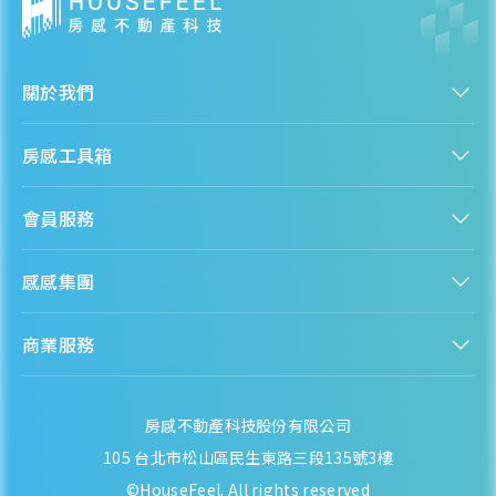
關於我們
認識房感
房感工具箱
人才招募
服務條款
找建案
隱私權聲明
會員服務
購屋能力試算
隱私政策
房貸試算
資訊安全政策
新手上路
全台房價
聯絡我們
感感集團
會員專區
熱門區域分析
客服信箱
房產知識庫
股感 StockFeel
成為會員
商業服務
房感 HouseFeel
安錢感 CashFeel
內容合作
保險感 INS.Feel
業務合作
檬檬商城 Lemongrocery
房感不動產科技股份有限公司
105 台北市松山區民生東路三段135號3樓
©HouseFeel. All rights reserved