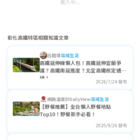
載入中...
彰化高鐵特區相關知識文章
呂國瑋
區域生活
二林科學園區
高鐵延伸線懶人包！高鐵延伸宜蘭爭
議？高鐵南延進度？北宜高鐵核定通
近一年成交單價
過！
--
萬元/坪
2026/7/24 發布
--
網路溫度計DailyView
區域生活
各季房價趨勢
【野餐推薦】全台懶人野餐地點
Top10！野餐新手必看！
2025/9/26 發布