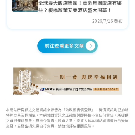
全球最大飯店集團！萬豪集團飯店有哪
- 4.03%
些？板橋馥華艾美酒店盛大開幕！
各季房價趨勢
2026/7/16 發布
前往查看更多文章
五結鄉
近一年成交單價
34.97
萬元/坪
- 0.81%
各季房價趨勢
本網站所提供之交易資訊來源皆為「內政部實價登錄」，房價資訊均已排除
特殊交易及極端值。本網站對資訊之正確性與即時性不負任何責任，所提供
之資訊僅供參考，無推介買賣、投資之意。投資人依本網站資訊進行的後續
交易，若發生損失需自行負責，請謹慎評估相關風險。