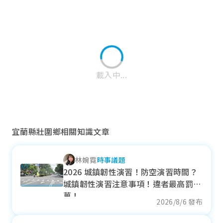
載入中...
宜蘭縣壯圍鄉相關知識文章
林婉霓
時事議題
宜蘭市
2026 城鎮韌性演習！防空演習時間？
城鎮韌性演習注意事項！違者最高罰15
近一年成交單價
萬！
37.19
萬元/坪
2026/8/6 發布
+ 13.79%