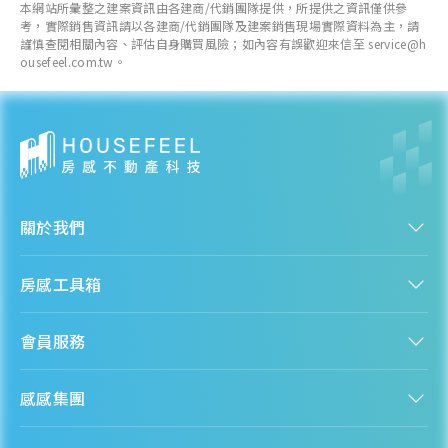
本網站所彙整之建案資訊由各建商/代銷團隊提供，所提供之資訊僅供參
考，實際銷售資訊請以各建商/代銷團隊及建案銷售現場實際資料為主，請
謹慎查閱相關內容、評估自身購買風險；如內容有誤歡迎來信至 service@h
ousefeel.com.tw。
關於我們
認識房感
房感工具箱
人才招募
服務條款
找建案
隱私權聲明
會員服務
購屋能力試算
隱私政策
房貸試算
資訊安全政策
新手上路
全台房價
聯絡我們
感感集團
會員專區
熱門區域分析
客服信箱
房產知識庫
股感 StockFeel
成為會員