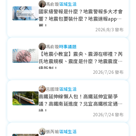
馮俞璇
區域生活
各季房價趨勢
國家級警報是什麼？地震警報多大才會
響？地震包要裝什麼？地震速報app推
薦！
2026/8/3 發布
頭城鎮
馮俞璇
時事議題
近一年成交單價
【地震小教室】震央、震源在哪裡？芮
31.48
萬元/坪
氏地震規模、震度是什麼？地震震度分
+ 11.56%
級新制！
2026/7/26 發布
各季房價趨勢
呂國瑋
區域生活
高鐵延伸線懶人包！高鐵延伸宜蘭爭
議？高鐵南延進度？北宜高鐵核定通
礁溪鄉
過！
2026/7/24 發布
近一年成交單價
張芮瑜
區域生活
23.51
萬元/坪