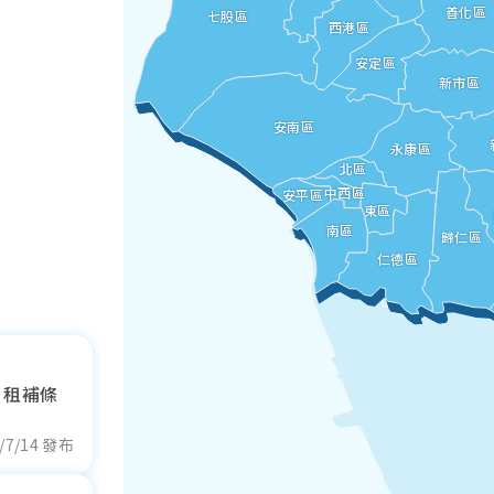
臺
善化區
七股區
西港區
安定區
新市區
安南區
永康區
北區
中西區
安平區
東區
南區
歸仁區
仁德區
？租補條
/7/14 發布