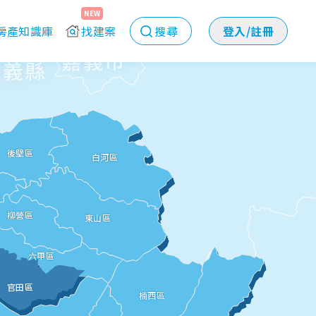
NEW
房產知識庫
找建案
搜尋
登入/註冊
嘉義市
義縣
後壁區
白河區
柳營區
東山區
六甲區
官田區
楠西區