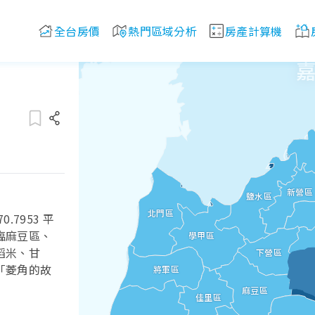
全台房價
熱門區域分析
房產計算機
嘉
新營區
鹽水區
北門區
7953 平
臨麻豆區、
學甲區
稻米、甘
下營區
「菱角的故
將軍區
麻豆區
佳里區