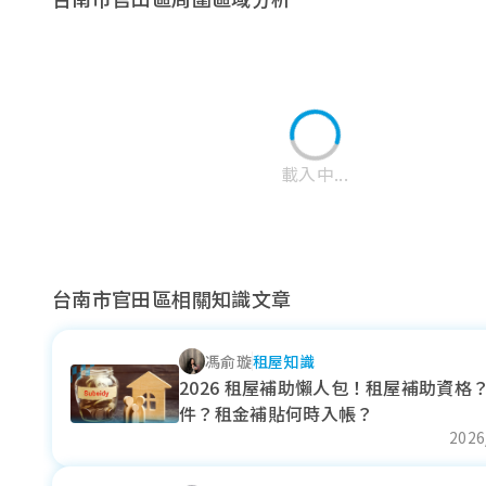
載入中...
台南市官田區相關知識文章
馮俞璇
租屋知識
麻豆區
六甲區
下營區
2026 租屋補助懶人包！租屋補助資格
件？租金補貼何時入帳？
近一年成交單價
近一年成交單價
近一年成交單價
2026
25.61
24.93
--
萬元/坪
萬元/坪
萬元/坪
- 3.5%
- 2.86%
--