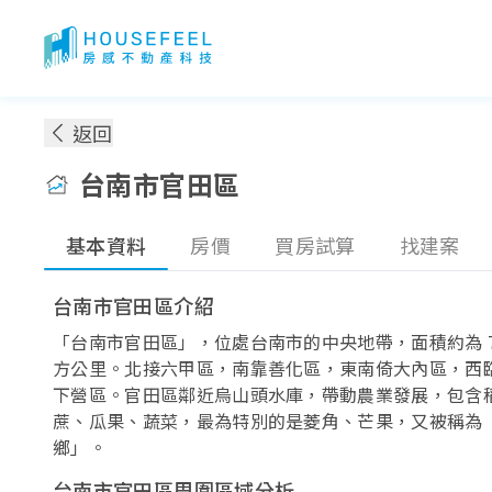
台南市官田區房價：各季實價登錄房價趨勢
返回
台南市官田區
基本資料
房價
買房試算
找建案
台南市官田區介紹
「台南市官田區」，位處台南市的中央地帶，面積約為 70.
方公里。北接六甲區，南靠善化區，東南倚大內區，西
下營區。官田區鄰近烏山頭水庫，帶動農業發展，包含
蔗、瓜果、蔬菜，最為特別的是菱角、芒果，又被稱為
鄉」。
台南市官田區周圍區域分析