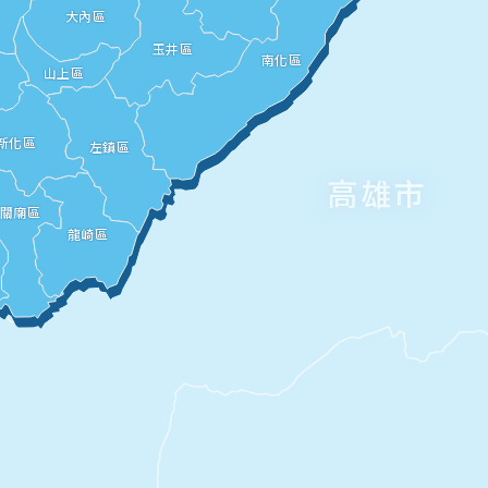
南市
大內區
玉井區
南化區
山上區
新化區
左鎮區
高雄市
關廟區
龍崎區