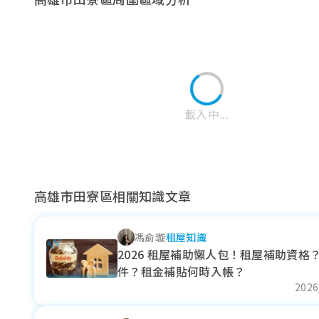
載入中...
高雄市田寮區相關知識文章
馮俞璇
租屋知識
關廟區
龍崎區
岡山區
2026 租屋補助懶人包！租屋補助資格
件？租金補貼何時入帳？
近一年成交單價
近一年成交單價
近一年成交單價
2026
26.92
25.61
--
萬元/坪
萬元/坪
萬元/坪
+ 0.94%
- 7.25%
--