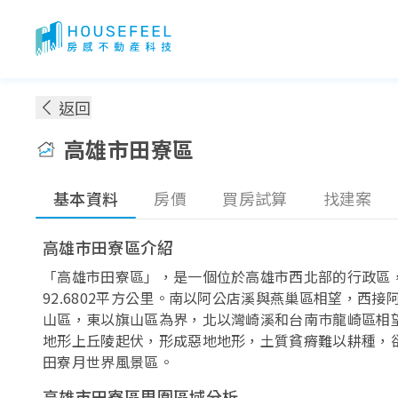
澎湖縣
高雄市田寮區房價：各季實價登錄房價趨勢
返回
高雄市田寮區
基本資料
房價
買房試算
找建案
高雄市田寮區介紹
「高雄市田寮區」，是一個位於高雄市西北部的行政區
92.6802平方公里。南以阿公店溪與燕巢區相望，西接
山區，東以旗山區為界，北以灣崎溪和台南巿龍崎區相
地形上丘陵起伏，形成惡地地形，土質貧瘠難以耕種，
田寮月世界風景區。
高雄市田寮區周圍區域分析