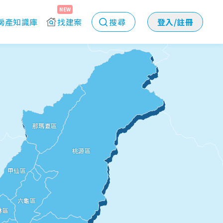
NEW
房產知識庫
找建案
搜尋
登入/註冊
那瑪夏區
桃源區
甲仙區
六龜區
林區
高雄市