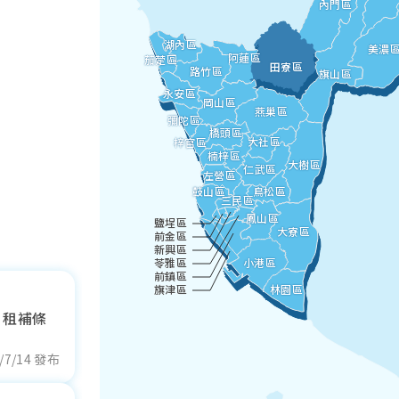
內門區
湖內區
美濃
阿蓮區
茄萣區
田寮區
路竹區
旗山區
永安區
岡山區
燕巢區
彌陀區
橋頭區
大社區
梓官區
楠梓區
大樹區
仁武區
左營區
鼓山區
鳥松區
三民區
鳳山區
鹽埕區
大寮區
前金區
新興區
苓雅區
小港區
前鎮區
旗津區
林園區
？租補條
/7/14 發布