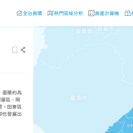
全台房價
熱門區域分析
房產計算機
嘉義市
嘉義縣
，面積約為
臺南市
阿蓮區、岡
望。田寮區
卻也發展出
杉