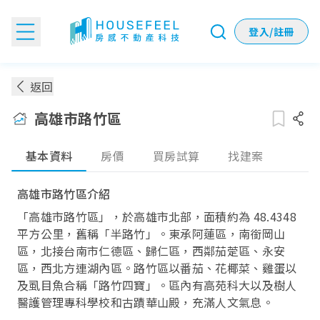
登入/註冊
高雄市路竹區房價：各季實價登錄房價趨勢
返回
高雄市路竹區
基本資料
房價
買房試算
找建案
高雄市路竹區介紹
「高雄市路竹區」，於高雄市北部，面積約為 48.4348
平方公里，舊稱「半路竹」。東承阿蓮區，南銜岡山
區，北接台南市仁德區、歸仁區，西鄰茄萣區、永安
區，西北方連湖內區。路竹區以番茄、花椰菜、雞蛋以
及虱目魚合稱「路竹四寶」。區內有高苑科大以及樹人
醫護管理專科學校和古蹟華山殿，充滿人文氣息。