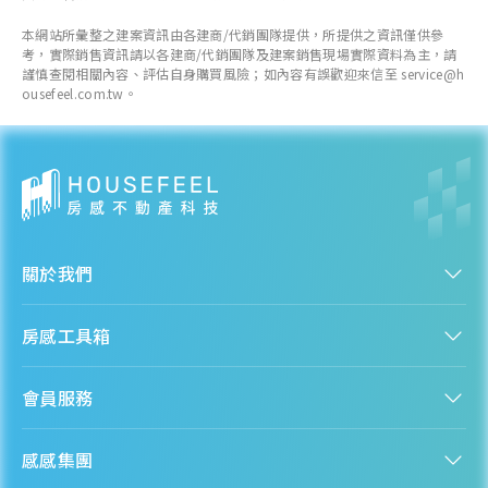
近一年成交單價
本網站所彙整之建案資訊由各建商/代銷團隊提供，所提供之資訊僅供參
--
萬元/坪
考，實際銷售資訊請以各建商/代銷團隊及建案銷售現場實際資料為主，請
--
謹慎查閱相關內容、評估自身購買風險；如內容有誤歡迎來信至 service@h
ousefeel.com.tw。
各季房價趨勢
湖內區
關於我們
近一年成交單價
15.99
萬元/坪
認識房感
房感工具箱
- 36.63%
人才招募
服務條款
找建案
各季房價趨勢
隱私權聲明
會員服務
購屋能力試算
隱私政策
房貸試算
資訊安全政策
新手上路
全台房價
聯絡我們
感感集團
會員專區
熱門區域分析
客服信箱
房產知識庫