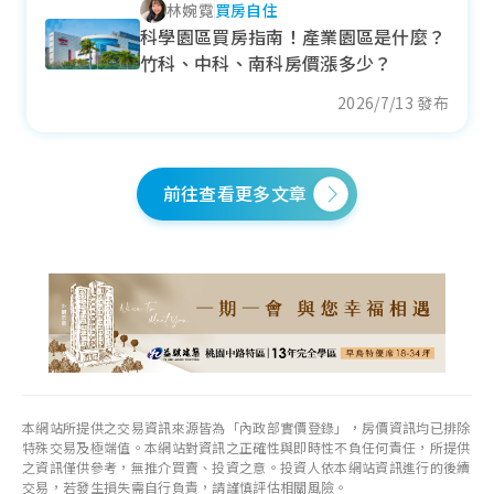
林婉霓
買房自住
25.61
萬元/坪
科學園區買房指南！產業園區是什麼？
- 7.25%
竹科、中科、南科房價漲多少？
各季房價趨勢
2026/7/13 發布
前往查看更多文章
阿蓮區
近一年成交單價
24.77
萬元/坪
- 0.21%
各季房價趨勢
本網站所提供之交易資訊來源皆為「內政部實價登錄」，房價資訊均已排除
特殊交易及極端值。本網站對資訊之正確性與即時性不負任何責任，所提供
永安區
之資訊僅供參考，無推介買賣、投資之意。投資人依本網站資訊進行的後續
交易，若發生損失需自行負責，請謹慎評估相關風險。