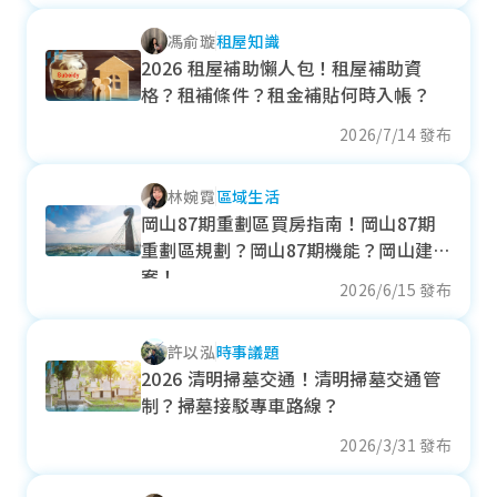
+ 0.84%
馮俞璇
租屋知識
各季房價趨勢
2026 租屋補助懶人包！租屋補助資
格？租補條件？租金補貼何時入帳？
2026/7/14 發布
仁德區
林婉霓
區域生活
近一年成交單價
岡山87期重劃區買房指南！岡山87期
31.99
萬元/坪
重劃區規劃？岡山87期機能？岡山建
- 1.11%
案！
2026/6/15 發布
各季房價趨勢
許以泓
時事議題
2026 清明掃墓交通！清明掃墓交通管
制？掃墓接駁專車路線？
岡山區
2026/3/31 發布
近一年成交單價