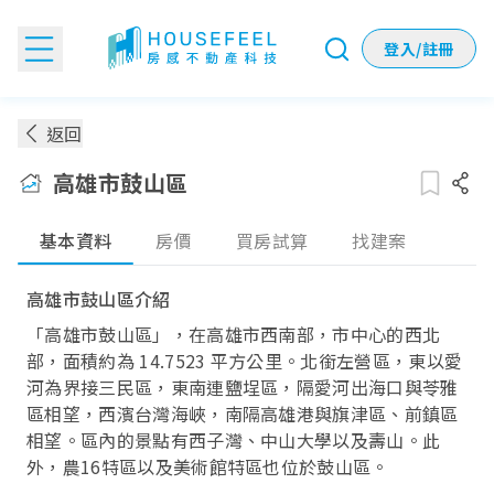
登入/註冊
高雄市鼓山區房價：各季實價登錄房價趨勢
返回
高雄市鼓山區
基本資料
房價
買房試算
找建案
高雄市鼓山區介紹
「高雄市鼓山區」，在高雄市西南部，市中心的西北
部，面積約為 14.7523 平方公里。北銜左營區，東以愛
河為界接三民區，東南連鹽埕區，隔愛河出海口與苓雅
區相望，西濱台灣海峽，南隔高雄港與旗津區、前鎮區
相望。區內的景點有西子灣、中山大學以及壽山。此
外，農16特區以及美術館特區也位於鼓山區。