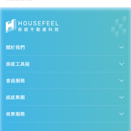
關於我們
認識房感
房感工具箱
人才招募
服務條款
找建案
隱私權聲明
會員服務
購屋能力試算
隱私政策
房貸試算
資訊安全政策
新手上路
全台房價
聯絡我們
感感集團
會員專區
熱門區域分析
客服信箱
房產知識庫
股感 StockFeel
成為會員
商業服務
房感 HouseFeel
安錢感 CashFeel
內容合作
保險感 INS.Feel