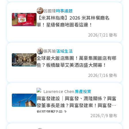
- 24.03%
呂國瑋
時事議題
各季房價趨勢
【米其林指南】2026 米其林餐廳名
單！星級餐廳地圖看這邊！
2026/7/21 發布
鹽埕區
張芮瑜
區域生活
近一年成交單價
全球最大飯店集團！萬豪集團飯店有哪
20.25
萬元/坪
些？板橋馥華艾美酒店盛大開幕！
- 56.57%
2026/7/16 發布
各季房價趨勢
Lawrence Chen
房產投資
興富發建設｜興富發、潤隆關係？興富
發董事長是誰？興富發建案！興富發股
三民區
利可望配7元？
2026/7/9 發布
近一年成交單價